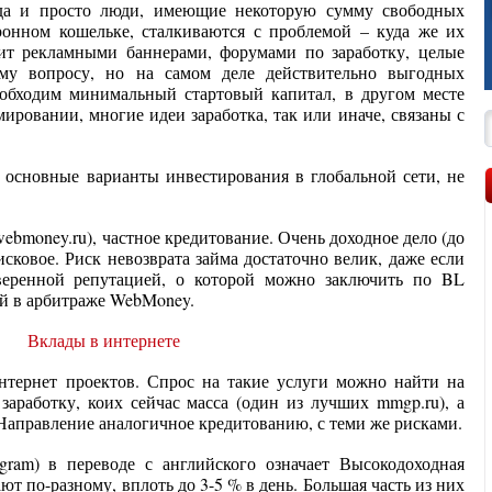
да и просто люди, имеющие некоторую сумму свободных
ронном кошельке, сталкиваются с проблемой – куда же их
ит рекламными баннерами, форумами по заработку, целые
му вопросу, но на самом деле действительно выгодных
еобходим минимальный стартовый капитал, в другом месте
ровании, многие идеи заработка, так или иначе, связаны с
основные варианты инвестирования в глобальной сети, не
webmoney.ru), частное кредитование. Очень доходное дело (до
исковое. Риск невозврата займа достаточно велик, даже если
веренной репутацией, о которой можно заключить по BL
ий в арбитраже WebMoney.
тернет проектов. Спрос на такие услуги можно найти на
аработку, коих сейчас масса (один из лучших mmgp.ru), а
 Направление аналогичное кредитованию, с теми же рисками.
ogram) в переводе с английского означает Высокодоходная
 по-разному, вплоть до 3-5 % в день. Большая часть из них