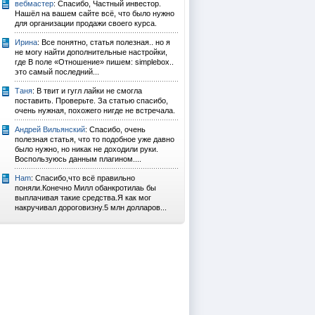
вебмастер
: Спасибо, Частный инвестор.
Нашёл на вашем сайте всё, что было нужно
для организации продажи своего курса.
Ирина
: Все понятно, статья полезная.. но я
не могу найти дополнительные настройки,
где В поле «Отношение» пишем: simplebox..
это самый последний...
Таня
: В твит и гугл лайки не смогла
поставить. Проверьте. За статью спасибо,
очень нужная, похожего нигде не встречала.
Андрей Вильянский
: Спасибо, очень
полезная статья, что то подобное уже давно
было нужно, но никак не доходили руки.
Воспользуюсь данным плагином....
Ham
: Спасибо,что всё правильно
поняли.Конечно Милл обанкротилаь бы
выплачивая такие средства.Я как мог
накручивал дороговизну.5 млн долларов...