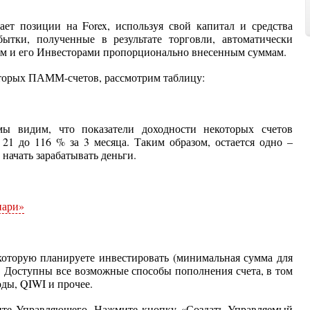
ет позиции на Forex, используя свой капитал и средства
ытки, полученные в результате торговли, автоматически
м и его Инвесторами пропорционально внесенным суммам.
торых ПАММ-счетов, рассмотрим таблицу:
ы видим, что показатели доходности некоторых счетов
 21 до 116 % за 3 месяца. Таким образом, остается одно –
начать зарабатывать деньги.
пари»
 которую планируете инвестировать (минимальная сумма для
). Доступны все возможные способы пополнения счета, в том
ды, QIWI и прочее.
ите Управляющего. Нажмите кнопку «Создать Управляемый