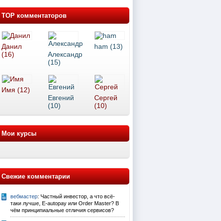
TOP комментаторов
Данил
ham (13)
(16)
Александр
(15)
Имя (12)
Евгений
Сергей
(10)
(10)
Мои курсы
Свежие комментарии
вебмастер
: Частный инвестор, а что всё-
таки лучше, E-autopay или Order Master? В
чём принципиальные отличия сервисов?