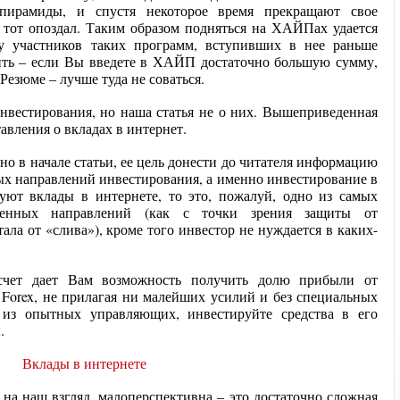
 пирамиды, и спустя некоторое время прекращают свое
, тот опоздал. Таким образом подняться на ХАЙПах удается
у участников таких программ, вступивших в нее раньше
тить – если Вы введете в ХАЙП достаточно большую сумму,
 Резюме – лучше туда не соваться.
вестирования, но наша статья не о них. Вышеприведенная
авления о вкладах в интернет.
ано в начале статьи, ее цель донести до читателя информацию
ых направлений инвестирования, а именно инвестирование в
ют вклады в интернете, то это, пожалуй, одно из самых
енных направлений (как с точки зрения защиты от
ала от «слива»), кроме того инвестор не нуждается в каких-
чет дает Вам возможность получить долю прибыли от
orex, не прилагая ни малейших усилий и без специальных
 из опытных управляющих, инвестируйте средства в его
.
, на наш взгляд, малоперспективна – это достаточно сложная