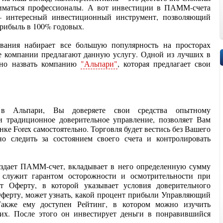
ниматься профессионалы. А вот инвестиции в ПАММ-счета
– интересный инвестиционный инструмент, позволяющий
прибыль в 100% годовых.
вания набирает все большую популярность на просторах
е компании предлагают данную услугу. Одной из лучших в
жно назвать компанию
"Альпари"
, которая предлагает свои
в Альпари, Вы доверяете свои средства опытному
и традиционное доверительное управление, позволяет Вам
нке Forex самостоятельно. Торговля будет вестись без Вашего
о следить за состоянием своего счета и контролировать
здает ПАММ-счет, вкладывает в него определенную сумму
я служит гарантом осторожности и осмотрительности при
ет Оферту, в которой указывает условия доверительного
Оферту, может узнать, какой процент прибыли Управляющий
Также ему доступен Рейтинг, в котором можно изучить
их. После этого он инвестирует деньги в понравившийся