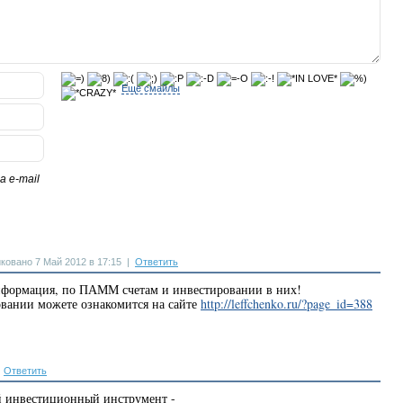
Еще смайлы
 e-mail
ковано 7 Май 2012 в 17:15
|
Ответить
нформация, по ПАММ счетам и инвестировании в них!
вании можете ознакомится на сайте
http://leffchenko.ru/?page_id=388
|
Ответить
й инвестиционный инструмент -