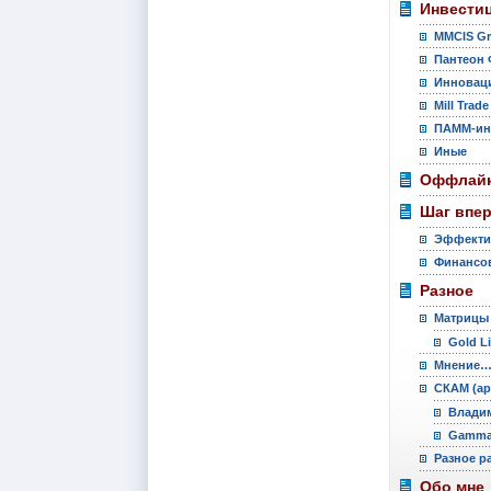
Инвести
MMCIS G
Пантеон 
Инновац
Mill Trade
ПАММ-ин
Иные
Оффлайн
Шаг впе
Эффекти
Финансов
Разное
Матрицы
Gold L
Мнение
СКАМ (ар
Владим
Gamma 
Разное р
Обо мне