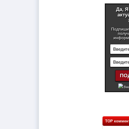
Да, 
акту
Подпиши
получ
информа
Ваш
TOP коммен