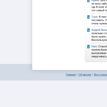
Ирина
: Все 
не могу най
где В поле 
это самый п
Таня
: В тви
поставить. 
очень нужна
Андрей Виль
полезная ста
было нужно, 
Воспользуюс
Ham
: Спаси
поняли.Коне
выплачивая 
накручивал д
Главная
Об авторе
Все статьи