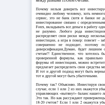
между разными ПАММ-счетами.
Почему нельзя доверить все инвестир
очевидно любому человеку, хоть немно
сервис, это не банк (хотя и банки не
инвестирование связано с определенны
Forex, вкладывать все деньги в работу одн
не разумно. Любого рода инвестицион
распределяет свои риски между несколь
инвестиции, а игра в покер: повезет – за
совершенно не подходит, поэтому п
диверсификация.
Думаю, будет лишним 
счетам?! Единственное, что хотелось б
проверенной формулы, как правильно
форумы об инвестициях, можно встретить
предлагает распределить свои средства м
И тот и другой подход могут быть верным
тот и другой могут быть убыточными.
Почему так? Объясняю. Инвестируя свои 
случае, если 1 или 2 из них окажутся у
управляющих «вытянут» баланс нашего лице
Это так. Но как рассуждают приверженцы
18-20 счетов? Если 1 или 2 окажутся уб