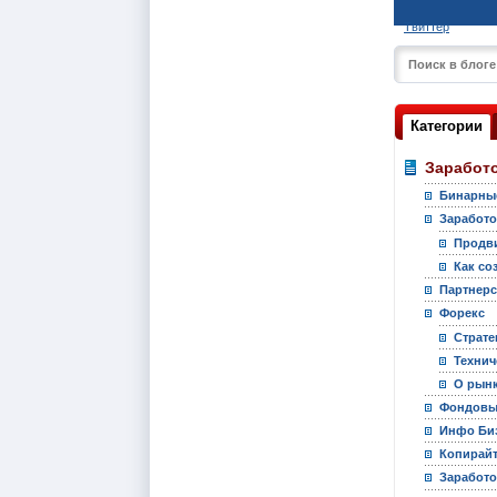
Твиттер
Категории
Заработо
Бинарны
Заработо
Продви
Как со
Партнер
Форекс
Страте
Технич
О рынк
Фондовы
Инфо Би
Копирай
Заработо