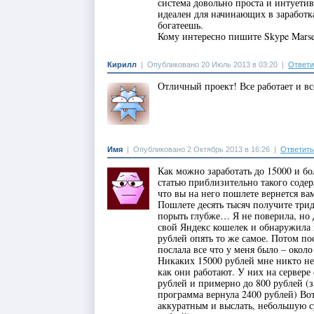
система довольно проста и интуетив
идеален для начинающих в заработка
богатеешь.
Кому интересно пишите Skype Marse
Кирилл
|
Опубликовано 20 Июль 2013 в 03:20
|
Ответи
Отличный проект! Все работает и вс
Имя
|
Опубликовано 2 Октябрь 2013 в 16:26
|
Ответить
Как можно заработать до 15000 и бо
статью приблизительно такого соде
что вы на него пошлете вернется ва
Пошлете десять тысяч получите тридц
порыть глубже… Я не поверила, но д
свой Яндекс кошелек и обнаружила 
рублей опять то же самое. Потом по
послала все что у меня было – окол
Никаких 15000 рублей мне никто не
как они работают. У них на сервере
рублей и примерно до 800 рублей (з
программа вернула 2400 рублей) Вот
аккуратным и выслать, небольшую 