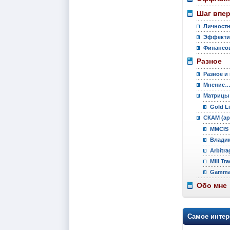
Шаг впе
Личностн
Эффекти
Финансов
Разное
Разное и
Мнение
Матрицы
Gold L
СКАМ (ар
MMCIS 
Владим
Arbitra
Mill Tr
Gamma 
Обо мне
Самое интер