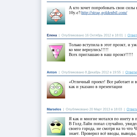
А кто хочет попробовать свои силы в
10у.e?:
http://strag.goldenbil.com/
Елена
|
Опубликовано 16 Октябрь 2012 в 18:01
|
Ответ
Только вступила в этот проэкт, и уж
ко мне вернулись!!!!!
Всех приглашаю в наш проэкт!!!!!
Anton
|
Опубликовано 8 Декабрь 2012 в 19:55
|
Ответи
«Отличный проект! Все работает и в
как и указано в презентации
Marselos
|
Опубликовано 20 Март 2013 в 18:03
|
Ответ
Я как и многие мотался по инету в п
В Голд Лайн попал случайно, увидел
своего города, не смотря на то что
знает. Проверил всё вводы, выводы,