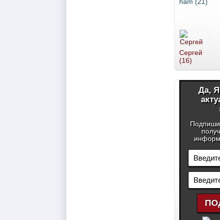
ham (21)
Сергей
(16)
Да, 
акту
Подпиши
получ
информа