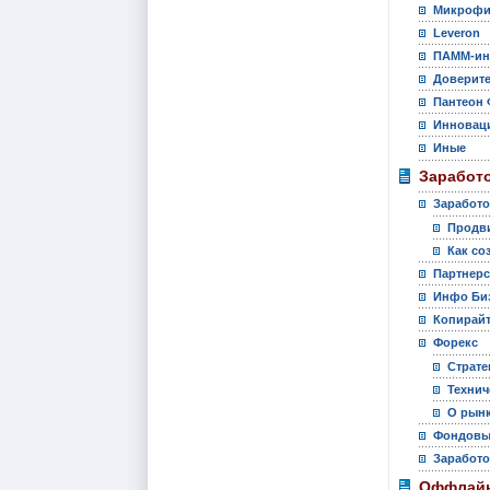
Микрофи
Leveron
ПАММ-ин
Доверите
Пантеон 
Инновац
Иные
Заработо
Заработо
Продви
Как со
Партнер
Инфо Би
Копирай
Форекс
Страте
Технич
О рынк
Фондовы
Заработо
Оффлайн