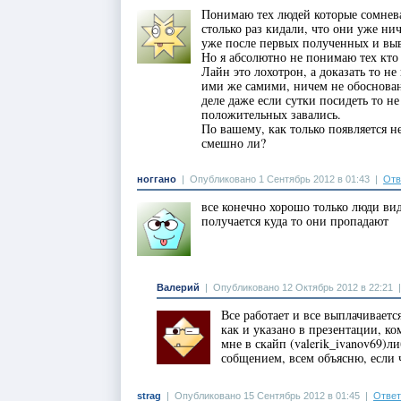
Понимаю тех людей которые сомневаю
столько раз кидали, что они уже ни
уже после первых полученных и выве
Но я абсолютно не понимаю тех кто 
Лайн это лохотрон, а доказать то н
ими же самими, ничем не обоснованн
деле даже если сутки посидеть то
положительных завались.
По вашему, как только появляется не
смешно ли?
ноггано
|
Опубликовано 1 Сентябрь 2012 в 01:43
|
Отв
все конечно хорошо только люди вид
получается куда то они пропадают
Валерий
|
Опубликовано 12 Октябрь 2012 в 22:21
Все работает и все выплачиваетс
как и указано в презентации, к
мне в скайп (valerik_ivanov69)л
собщением, всем объясню, если 
strag
|
Опубликовано 15 Сентябрь 2012 в 01:45
|
Ответ