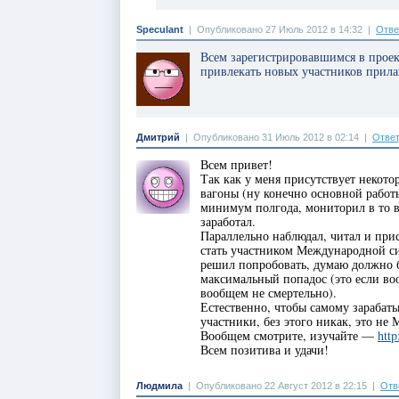
Speculant
|
Опубликовано 27 Июль 2012 в 14:32
|
Отве
Всем зарегистрировавшимся в проек
привлекать новых участников прил
Дмитрий
|
Опубликовано 31 Июль 2012 в 02:14
|
Ответ
Всем привет!
Так как у меня присутствует некото
вагоны (ну конечно основной работы
минимум полгода, мониторил в то в
заработал.
Параллельно наблюдал, читал и прис
стать участником Международной с
решил попробовать, думаю должно бы
максимальный попадос (это если воо
вообщем не смертельно).
Естественно, чтобы самому зарабаты
участники, без этого никак, это н
Вообщем смотрите, изучайте —
http
Всем позитива и удачи!
Людмила
|
Опубликовано 22 Август 2012 в 22:15
|
Отв