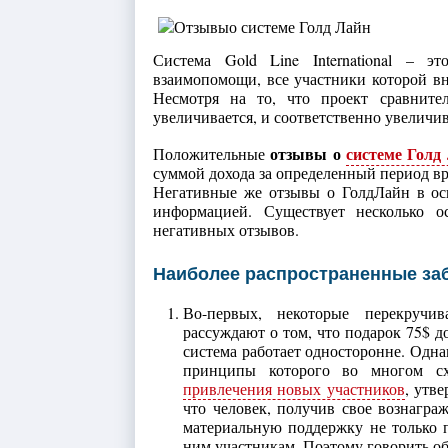
Система Gold Line International – э
взаимопомощи, все участники которой вн
Несмотря на то, что проект сравните
увеличивается, и соответственно увеличив
отзывы о
системе Голд
Положительные
суммой дохода за определенный период вр
Негативные же отзывы о ГолдЛайн в ос
информацией. Существует несколько о
негативных отзывов.
Наиболее распространенные забл
Во-первых, некоторые перекручи
рассуждают о том, что подарок 75$ д
система работает односторонне. Одн
принципы которого во многом с
привлечения новых участников
, утв
что человек, получив свое вознагра
материальную поддержку не только 
ним участникам. Поэтому говорить о