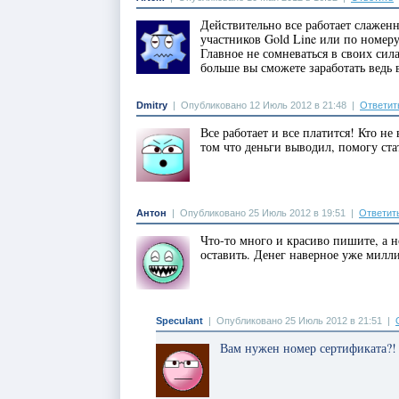
Действительно все работает слажен
участников Gold Line или по номер
Главное не сомневаться в своих сил
больше вы сможете заработать ведь 
Dmitry
|
Опубликовано 12 Июль 2012 в 21:48
|
Ответит
Все работает и все платится! Кто н
том что деньги выводил, помогу ст
Антон
|
Опубликовано 25 Июль 2012 в 19:51
|
Ответит
Что-то много и красиво пишите, а н
оставить. Денег наверное уже милл
Speculant
|
Опубликовано 25 Июль 2012 в 21:51
|
Вам нужен номер сертификата?