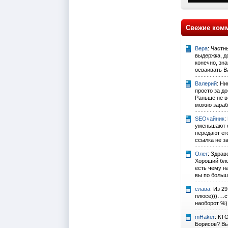
Свежие ком
Вера
: Частн
выдержка, до
конечно, зна
осваивать Ва
Валерий
: Ни
просто за д
Раньше не ве
можно зарабо
SEOчайник
:
уменьшают с
передают его
ссылка не за
Олег
: Здрав
Хороший бло
есть чему н
вы по больш
слава
: Из 2
плюсе)))….с
наоборот %)
mHaker
: КТ
Борисов? Вы