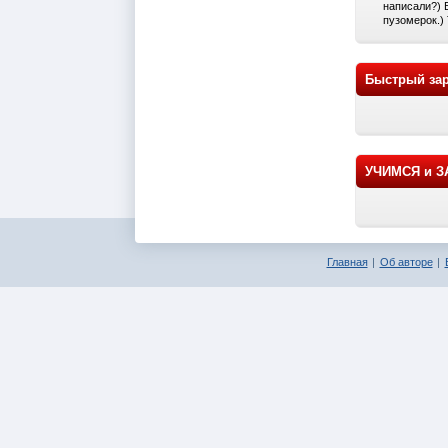
написали?) 
пузомерок.) 
Быстрый зар
УЧИМСЯ и 
Главная
Об авторе