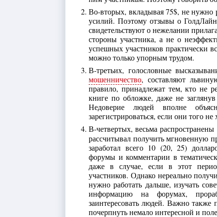
Во-вторых, вкладывая 75$, не нужно 
усилий. Поэтому отзывы о ГолдЛайн 
свидетельствуют о нежелании прилага
стороны участника, а не о неэффек
успешных участников практически вс
можно только упорным трудом.
В-третьих, голословные высказывани
мошенничество
, составляют львину
правило, принадлежат тем, кто не р
книге по обложке, даже не загляну
Недоверие людей вполне объя
зарегистрироваться, если они того не 
В-четвертых, весьма распространены
рассчитывал получить мгновенную приб
заработал всего 10 (20, 25) долл
форумы и комментарии в тематическ
даже в случае, если в этот пери
участников. Однако нереально получ
нужно работать дальше, изучать сов
информацию на форумах, прора
заинтересовать людей. Важно также 
почерпнуть немало интересной и пол