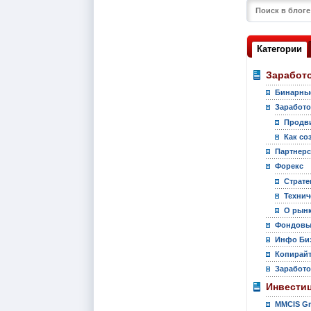
Категории
Заработо
Бинарны
Заработо
Продви
Как со
Партнер
Форекс
Страте
Технич
О рынк
Фондовы
Инфо Би
Копирай
Заработо
Инвести
MMCIS G