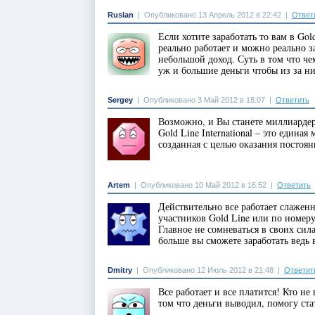
Ruslan
|
Опубликовано 13 Апрель 2012 в 22:42
|
Ответ
Если хотите заработать то вам в Go
реально работает и можно реально за
небольшой доход. Суть в том что че
уж и большие деньги чтобы из за н
Sergey
|
Опубликовано 3 Май 2012 в 18:07
|
Ответить
Возможно, и Вы станете миллиардер
Gold Line International – это ед
созданная с целью оказания постоя
Artem
|
Опубликовано 10 Май 2012 в 16:52
|
Ответить
Действительно все работает слажен
участников Gold Line или по номер
Главное не сомневаться в своих сил
больше вы сможете заработать ведь 
Dmitry
|
Опубликовано 12 Июль 2012 в 21:48
|
Ответит
Все работает и все платится! Кто н
том что деньги выводил, помогу ст