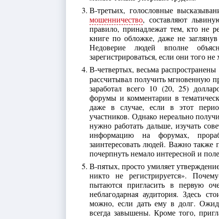
В-третьих, голословные высказывани
мошенничество
, составляют львину
правило, принадлежат тем, кто не р
книге по обложке, даже не загляну
Недоверие людей вполне объя
зарегистрироваться, если они того не 
В-четвертых, весьма распространены
рассчитывал получить мгновенную приб
заработал всего 10 (20, 25) долл
форумы и комментарии в тематическ
даже в случае, если в этот пери
участников. Однако нереально получ
нужно работать дальше, изучать сов
информацию на форумах, прора
заинтересовать людей. Важно также 
почерпнуть немало интересной и пол
В-пятых, просто умиляет утверждение
никто не регистрируется». Почем
пытаются пригласить в первую оче
неблагодарная аудитория. Здесь ст
можно, если дать ему в долг. Ожи
всегда завышены. Кроме того, пригл