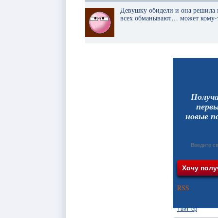
Девушку обидели и она решила
всех обманывают… может кому-т
Получ
перв
новые п
RSS
Твиттер