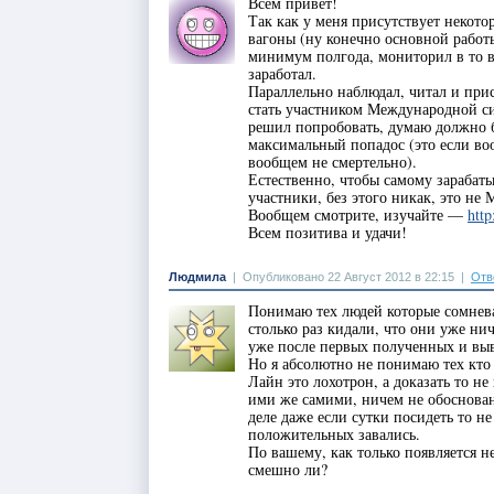
Всем привет!
Так как у меня присутствует некото
вагоны (ну конечно основной работы
минимум полгода, мониторил в то в
заработал.
Параллельно наблюдал, читал и прис
стать участником Международной с
решил попробовать, думаю должно бы
максимальный попадос (это если воо
вообщем не смертельно).
Естественно, чтобы самому зарабаты
участники, без этого никак, это н
Вообщем смотрите, изучайте —
http
Всем позитива и удачи!
Людмила
|
Опубликовано 22 Август 2012 в 22:15
|
Отв
Понимаю тех людей которые сомневаю
столько раз кидали, что они уже ни
уже после первых полученных и выве
Но я абсолютно не понимаю тех кто 
Лайн это лохотрон, а доказать то н
ими же самими, ничем не обоснованн
деле даже если сутки посидеть то
положительных завались.
По вашему, как только появляется не
смешно ли?