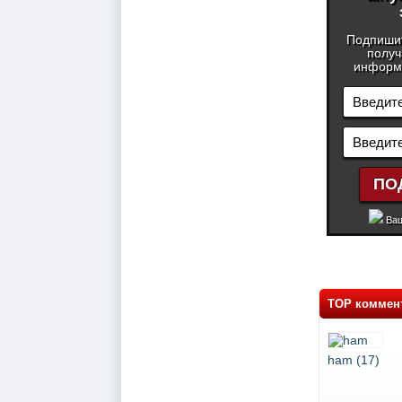
Подпиши
получ
информа
Ваш
TOP коммен
ham (17)