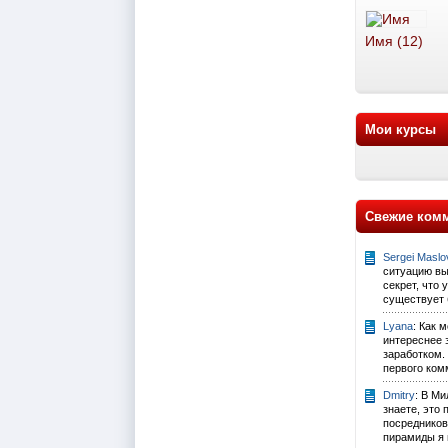
Имя (12)
Мои курсы
Свежие ком
Sergei Maslo
ситуацию выз
секрет, что
существует 
Lyana
: Как 
интереснее 
заработком.
первого комм
Dmitry
: В Ми
знаете, это
посредников
пирамиды я в