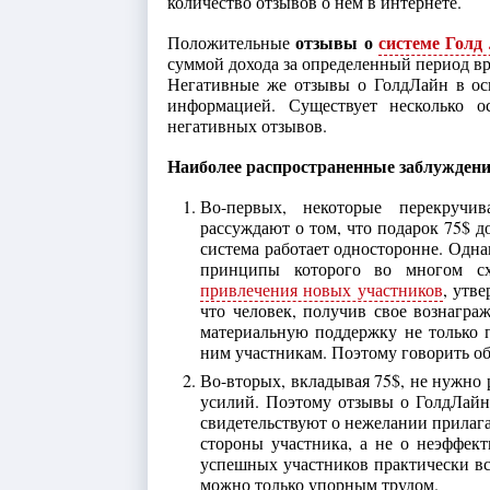
количество отзывов о нем в интернете.
отзывы о
системе Голд
Положительные
суммой дохода за определенный период вр
Негативные же отзывы о ГолдЛайн в ос
информацией. Существует несколько о
негативных отзывов.
Наиболее распространенные заблуждения 
Во-первых, некоторые перекручи
рассуждают о том, что подарок 75$ д
система работает односторонне. Одн
принципы которого во многом с
привлечения новых участников
, утв
что человек, получив свое вознагра
материальную поддержку не только 
ним участникам. Поэтому говорить о
Во-вторых, вкладывая 75$, не нужно 
усилий. Поэтому отзывы о ГолдЛайн 
свидетельствуют о нежелании прилага
стороны участника, а не о неэффек
успешных участников практически вс
можно только упорным трудом.