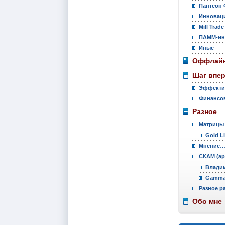
Пантеон 
Инновац
Mill Trade
ПАММ-ин
Иные
Оффлайн
Шаг впе
Эффекти
Финансов
Разное
Матрицы
Gold L
Мнение
СКАМ (ар
Владим
Gamma 
Разное р
Обо мне