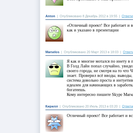
Anton
|
Опубликовано 8 Декабрь 2012 в 19:55
|
Ответи
«Отличный проект! Все работает и в
как и указано в презентации
Marselos
|
Опубликовано 20 Март 2013 в 18:03
|
Ответ
Я как и многие мотался по инету в п
В Голд Лайн попал случайно, увидел
своего города, не смотря на то что
знает. Проверил всё вводы, выводы,
система довольно проста и интуетив
идеален для начинающих в заработка
богатеешь.
Кому интересно пишите Skype Marse
Кирилл
|
Опубликовано 20 Июль 2013 в 03:20
|
Ответи
Отличный проект! Все работает и вс