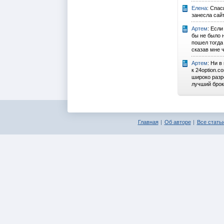
Елена
: Спа
занесла сайт
Артем
: Если
бы не было н
пошел тогда 
сказав мне ч
Артем
: Ни в
к 24option.c
широко раз
лучший брок
Главная
Об авторе
Все статьи