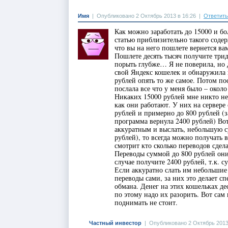
Имя
|
Опубликовано 2 Октябрь 2013 в 16:26
|
Ответить
Как можно заработать до 15000 и бо
статью приблизительно такого соде
что вы на него пошлете вернется ва
Пошлете десять тысяч получите тридц
порыть глубже… Я не поверила, но д
свой Яндекс кошелек и обнаружила 
рублей опять то же самое. Потом по
послала все что у меня было – окол
Никаких 15000 рублей мне никто не
как они работают. У них на сервере
рублей и примерно до 800 рублей (з
программа вернула 2400 рублей) Вот
аккуратным и выслать, небольшую 
рублей), то всегда можно получать 
смотрит кто сколько переводов сдел
Переводы суммой до 800 рублей они 
случае получите 2400 рублей, т.к. 
Если аккуратно слать им небольшие
переводы сами, за них это делает с
обмана. Денег на этих кошельках де
по этому надо их разорить. Вот са
поднимать не стоит.
Частный инвестор
|
Опубликовано 2 Октябрь 2013