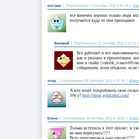
ноггано
|
Опубликовано 1 Сентябрь 2012 в 01:43
|
Отв
все конечно хорошо только люди вид
получается куда то они пропадают
Валерий
|
Опубликовано 12 Октябрь 2012 в 22:21
Все работает и все выплачиваетс
как и указано в презентации, к
мне в скайп (valerik_ivanov69)л
собщением, всем объясню, если 
strag
|
Опубликовано 15 Сентябрь 2012 в 01:45
|
Ответ
А кто хочет попробовать свои силы в
10у.e?:
http://strag.goldenbil.com/
Елена
|
Опубликовано 16 Октябрь 2012 в 18:01
|
Ответ
Только вступила в этот проэкт, и уж
ко мне вернулись!!!!!
Всех приглашаю в наш проэкт!!!!!