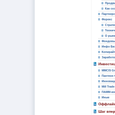
Продви
Как со
Партнер
Форекс
Страте
Технич
О рынк
Фондовы
Инфо Би
Копирай
Заработо
Инвести
MMCIS G
Пантеон 
Инновац
Mill Trade
ПАММ-ин
Иные
Оффлайн
Шаг впе