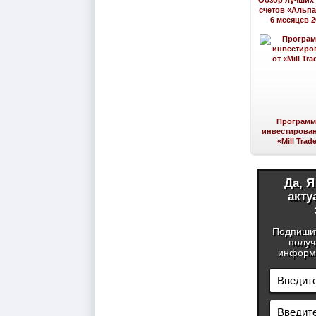
Обзор лучших
счетов «Альпа
6 месяцев 2
Програм
инвестирован
«Mill Trad
Да, 
акту
Подпиши
получ
информа