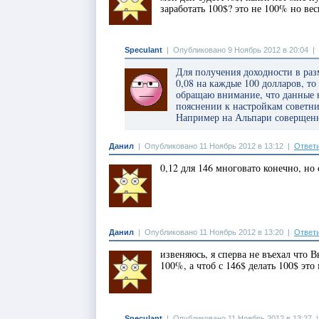
заработать 100$? это не 100% но ве
Speculant
|
Опубликовано 9 Ноябрь 2012 в 20:04
|
Для получения доходности в раз
0,08 на каждые 100 долларов, то
обращаю внимание, что данные н
пояснении к настройкам советника
Например на Альпари соверщенн
Данил
|
Опубликовано 11 Ноябрь 2012 в 13:12
|
Ответ
0,12 для 146 многовато конечно, но
Данил
|
Опубликовано 11 Ноябрь 2012 в 13:20
|
Ответ
извеняюсь, я сперва не въехал что В
100%, а чтоб с 146$ делать 100$ эт
Speculant
|
Опубликовано 11 Ноябрь 2012 в 13:27