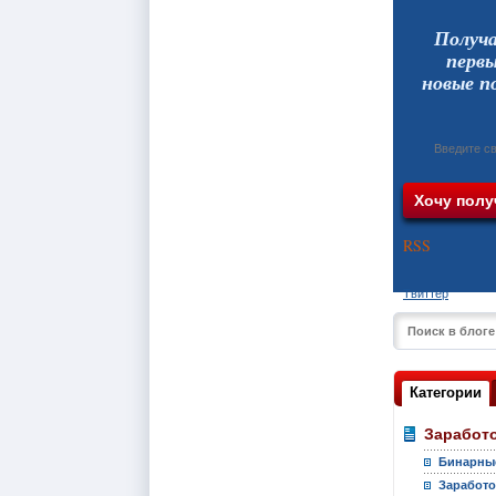
Получ
перв
новые п
RSS
Твиттер
Категории
Заработо
Бинарны
Заработо