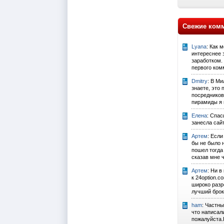
Свежие ком
Lyana
: Как 
интереснее 
заработком.
первого комм
Dmitry
: В Ми
знаете, это
посредников
пирамиды я в
Елена
: Спа
занесла сайт
Артем
: Если
бы не было н
пошел тогда 
сказав мне ч
Артем
: Ни в
к 24option.c
широко раз
лучший брок
ham
: Частн
что написал
пожалуйста.