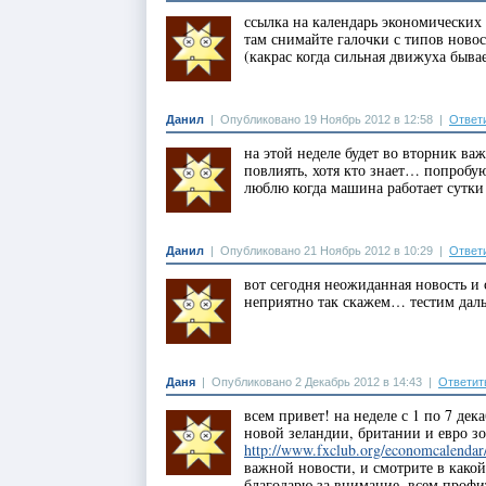
ссылка на календарь экономических
там снимайте галочки с типов новос
(какрас когда сильная движуха бывае
Данил
|
Опубликовано 19 Ноябрь 2012 в 12:58
|
Ответ
на этой неделе будет во вторник ва
повлиять, хотя кто знает… попробую
люблю когда машина работает сутки
Данил
|
Опубликовано 21 Ноябрь 2012 в 10:29
|
Ответ
вот сегодня неожиданная новость и 
неприятно так скажем… тестим дал
Даня
|
Опубликовано 2 Декабрь 2012 в 14:43
|
Ответит
всем привет! на неделе с 1 по 7 де
новой зеландии, британии и евро з
http://www.fxclub.org/economcalendar
важной новости, и смотрите в какой
благодарю за внимание, всем профи