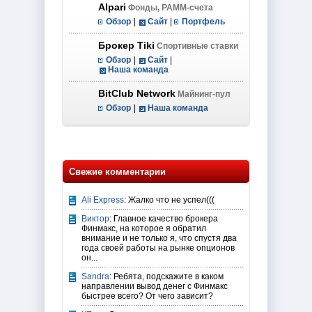
Alpari
Фонды, PAMM-счета
Обзор
|
Сайт
|
Портфель
Брокер Tiki
Спортивные ставки
Обзор
|
Сайт
|
Наша команда
BitClub Network
Майнинг-пул
Обзор
|
Наша команда
Свежие комментарии
Ali Express
: Жалко что не успел(((
Виктор
: Главное качество брокера
Финмакс, на которое я обратил
внимание и не только я, что спустя два
года своей работы на рынке опционов
он...
Sandra
: Ребята, подскажите в каком
направлении вывод денег с Финмакс
быстрее всего? От чего зависит?