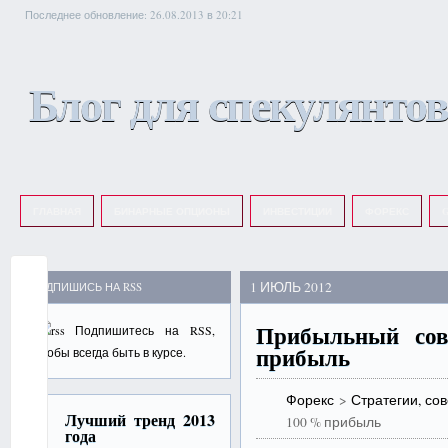
Последнее обновление: 26.08.2013 в 20:21
Блог для спекулянтов
ГЛАВНАЯ
БИНАРНЫЕ ОПЦИОНЫ
ИНВЕСТИЦИИ
ФОРЕКС
G
1 ИЮЛЬ 2012
ПОДПИШИСЬ НА RSS
Прибыльный со
Подпишитесь на
RSS
,
прибыль
чтобы всегда быть в курсе.
Форекс
>
Стратегии, со
Лучший тренд 2013
100 % прибыль
года