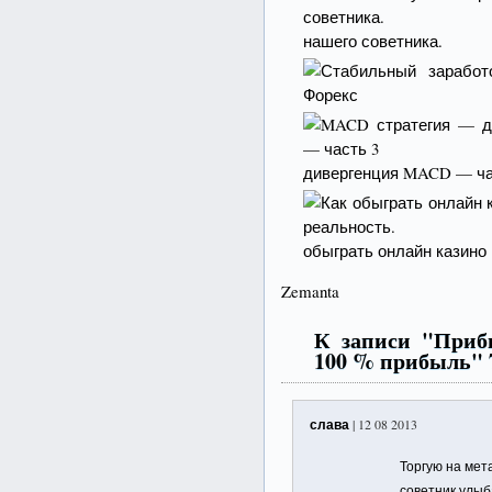
нашего советника.
дивергенция MACD — ча
обыграть онлайн казино 
Zemanta
К записи "Приб
100 % прибыль" 
слава
| 12 08 2013
Торгую на мета
советник улыб