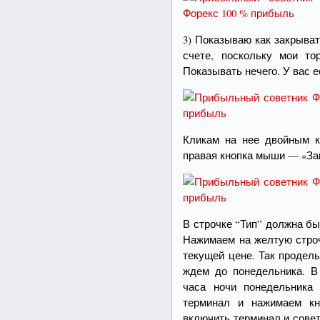
3) Показываю как закрыва
счете, поскольку мои то
Показывать нечего. У вас 
Кликам на нее двойным кл
правая кнопка мыши — «Зак
В строчке “Тип” должна б
Нажимаем на желтую строч
текущей цене. Так продел
ждем до понедельника. В
часа ночи понедельника
терминал и нажимаем кн
включить терминал и совет