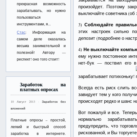
прекрасная возможность
произойдет. Поэтому зак
зарабатывать, но нужно
выключайте советника (об 
пользоваться
Соблюдайте правильн
инструментами, я...
3)
этих настроек сильно п
Стас
: Информация на
депозит (подробнее о наст
самом деле оказалась
весьма занимательной и
Не выключайте компь
4)
полезной! Автору —
ему нужно постоянное инт
респект! оно того стоит!
нет-бук — поствил его 
зарабатывает потихоньку!
Заработок на
Всегда есть риск слить вс
платных опросах
завидует тем у кого получ
происходят редко и шанс н
10 Август 2013 ·
Заработок без
вложений
Вот пожалуй и все. Теперь
нормально зарабатыв
Платные опросы – простой,
предупредить, что торгов
легкий и быстрый способ
рискованной, и Вы торгуете
заработка в интернете.