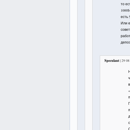
то ес
1000$
есть 
Или е
совет
рабо
депо
Speculant
| 29 08