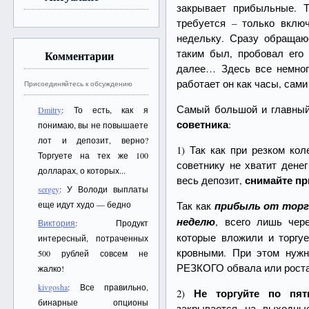
закрывает прибыльные. Т
требуется – только вклю
недельку. Сразу обращаю
таким был, пробовал его 
Комментарии
далее… Здесь все немног
работает он как часы, сами
Присоединяйтесь к обсуждению
Самый большой и главный
Dmitry
: То есть, как я
советника
:
понимаю, вы не повышаете
лот и депозит, верно?
1) Так как при резком ко
Торгуете на тех же 100
советнику не хватит дене
долларах, о которых...
снимайте п
весь депозит,
sergey
: У Володи выплаты
еще идут худо — бедно
Так как
прибыль от торг
неделю
, всего лишь чер
Виктория
: Продукт
которые вложили и торгу
интересный, потраченных
кровными. При этом нужн
500 рублей совсем не
РЕЗКОГО обвала или рост
жалко!
kivgosha
: Все правильно,
Не торгуйте по пят
2)
бинарные опционы
закрывается на выходны