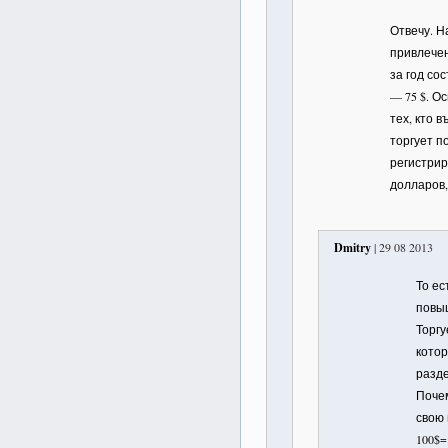
Отвечу. Н
привлечен
за год со
— 75 $. О
тех, кто 
торгует п
регистрир
долларов
Dmitry
| 29 08 2013
То ес
повыш
Торгу
котор
разд
Поче
свою
100$=