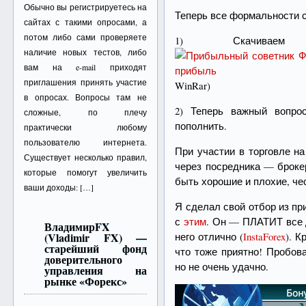
Обычно вы регистрируетесь на
Теперь все формальности 
сайтах с такими опросами, а
потом либо сами проверяете
1) Скачив
наличие новых тестов, либо
вам на e-mail приходят
приглашения принять участие
WinRar)
в опросах. Вопросы там не
2) Теперь важный вопро
сложные, по плечу
пополнить.
практически любому
пользователю интернета.
При участии в торговле н
Существует несколько правил,
через посредника — броке
которые помогут увеличить
быть хорошие и плохие, че
ваши доходы: […]
Я сделал свой отбор из пр
с
этим
. Он — ПЛАТИТ все д
ВладимирFX
(Vladimir FX) —
него отлично (
InstaForex
). К
старейший фонд
что тоже приятно! Пробов
доверительного
но не очень удачно.
управления на
рынке «Форекс»