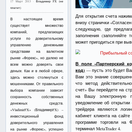
17 Март 2013 ·
Владимир FX (не
платит)
Для открытия счета нажи
В настоящее время
внизу странички «Согласен
существует множество
следующую, где предлаг
компаний, предлагающих
заполнения (заполняйте 
услуги по доверительному
может пригодиться при выв
управлению денежными
средствами на валютном
рынке «Форекс», но далеко не
В поле «Партнерский ко
всем можно доверять свои
код)
— пусть это будет Ва
деньги. Как и в любой сфере,
Вам это знание совершенн
здесь можно столкнуться с
что метод действительн
мошенниками. От правильного
счет» Вы перейдете на ст
выбора компании зависит
на Вашу электронную п
сохранность собственных
уведомление об открытии 
денежных средств.
трейдера являются логи
«VladimirFX» (ВладимирFX) –
кабинет клиента на сайте
инвестиционный фонд
программе торговли на Ф
доверительного управления
терминал MetaTrader 4.
на рынке «Форекс», успешно