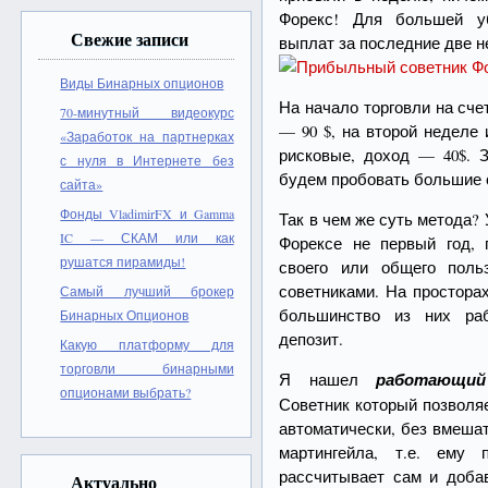
Форекс! Для большей уб
Свежие записи
выплат за последние две н
Виды Бинарных опционов
На начало торговли на сче
70-минутный видеокурс
— 90 $, на второй неделе
«Заработок на партнерках
рисковые, доход — 40$. 
с нуля в Интернете без
будем пробовать большие
сайта»
Фонды VladimirFX и Gamma
Так в чем же суть метода?
IC — СКАМ или как
Форексе не первый год,
рушатся пирамиды!
своего или общего поль
советниками. На простора
Самый лучший брокер
большинство из них ра
Бинарных Опционов
депозит.
Какую платформу для
торговли бинарными
Я нашел
работающий
опционами выбрать?
Советник который позволя
автоматически, без вмеша
мартингейла, т.е. ему
рассчитывает сам и доба
Актуально