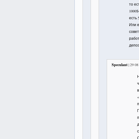
то ес
1000$
есть 
Или е
совет
рабо
депо
Speculant
| 29 08