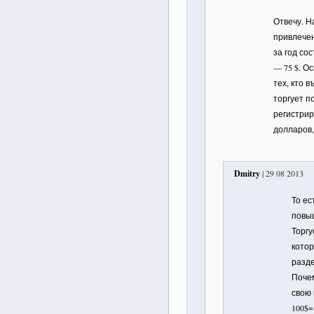
Отвечу. Н
привлечен
за год со
— 75 $. О
тех, кто 
торгует п
регистрир
долларов
Dmitry
| 29 08 2013
То ес
повыш
Торгу
котор
разд
Поче
свою
100$=