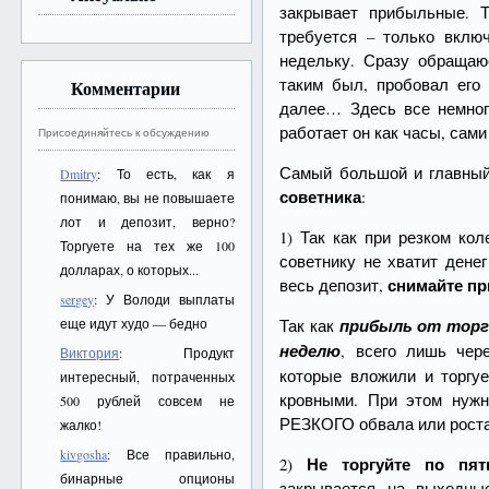
закрывает прибыльные. Т
требуется – только вклю
недельку. Сразу обращаю
таким был, пробовал его 
Комментарии
далее… Здесь все немног
работает он как часы, сами
Присоединяйтесь к обсуждению
Самый большой и главный
Dmitry
: То есть, как я
советника
:
понимаю, вы не повышаете
лот и депозит, верно?
1) Так как при резком ко
Торгуете на тех же 100
советнику не хватит дене
долларах, о которых...
снимайте п
весь депозит,
sergey
: У Володи выплаты
еще идут худо — бедно
Так как
прибыль от торг
неделю
, всего лишь чер
Виктория
: Продукт
которые вложили и торгу
интересный, потраченных
кровными. При этом нужн
500 рублей совсем не
РЕЗКОГО обвала или рост
жалко!
kivgosha
: Все правильно,
Не торгуйте по пят
2)
бинарные опционы
закрывается на выходны