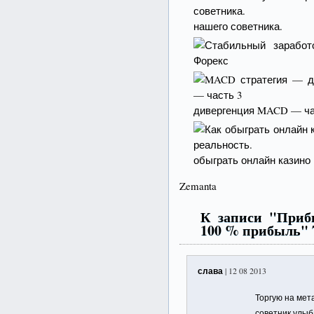
нашего советника.
дивергенция MACD — ча
обыграть онлайн казино 
Zemanta
К записи "Приб
100 % прибыль" 
слава
| 12 08 2013
Торгую на мета
советник улыб