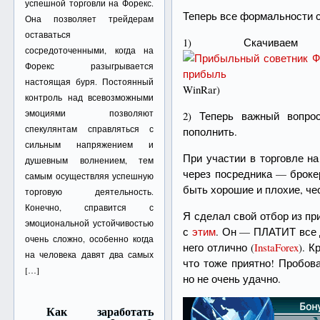
успешной торговли на Форекс.
Теперь все формальности 
Она позволяет трейдерам
оставаться
1) Скачив
сосредоточенными, когда на
Форекс разыгрывается
настоящая буря. Постоянный
WinRar)
контроль над всевозможными
эмоциями позволяют
2) Теперь важный вопро
спекулянтам справляться с
пополнить.
сильным напряжением и
При участии в торговле н
душевным волнением, тем
через посредника — броке
самым осуществляя успешную
быть хорошие и плохие, че
торговую деятельность.
Конечно, справится с
Я сделал свой отбор из пр
эмоциональной устойчивостью
с
этим
. Он — ПЛАТИТ все д
очень сложно, особенно когда
него отлично (
InstaForex
). К
на человека давят два самых
что тоже приятно! Пробов
[…]
но не очень удачно.
Как заработать