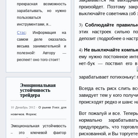
прекрасная возможность
произойдет. Поэтому зак
зарабатывать, но нужно
выключайте советника (об 
пользоваться
Соблюдайте правильн
инструментами, я...
3)
этих настроек сильно п
Стас
: Информация на
депозит (подробнее о наст
самом деле оказалась
весьма занимательной и
Не выключайте компь
4)
полезной! Автору —
ему нужно постоянное инт
респект! оно того стоит!
нет-бук — поствил его 
зарабатывает потихоньку!
Эмоциональная
Всегда есть риск слить вс
устойчивость
трейдера
завидует тем у кого получ
происходят редко и шанс н
10 Декабрь 2012 ·
О рынке Forex для
Вот пожалуй и все. Теперь
новичков
,
Форекс
нормально зарабатыв
Эмоциональная устойчивость
предупредить, что торгов
– это ключевой фактор
рискованной, и Вы торгуете