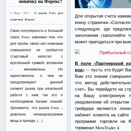
новичку на Форекс?
6 Март 2013 ·
О рынке Forex для
Для открытия счета нажи
новичков
,
Форекс
внизу странички «Согласен
следующую, где предлаг
Свою популярность и большой
заполнения (заполняйте 
спрос Forex завоевал тем, что
может пригодиться при выв
для пробы своих сил новичкам
совершенно не требуется
стартовый капитал с
В поле «Партнерский ко
кругленькой суммой, вложения
код)
— пусть это будет Ва
– минимальны. Но
Вам это знание совершенн
единственное, о чем не
что метод действительн
предупреждает данный
счет» Вы перейдете на ст
сегмент рынка при начальной
на Вашу электронную п
работе с ним, так это о
уведомление об открытии 
необходимом багаже знаний.
трейдера являются логи
Запомните, что рынок Forex –
кабинет клиента на сайте
довольно непредсказуемая
программе торговли на Ф
вещь и прежде, […]
терминал MetaTrader 4.