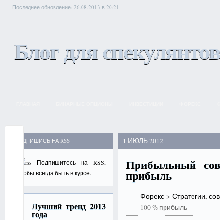
Последнее обновление: 26.08.2013 в 20:21
Блог для спекулянтов
ГЛАВНАЯ
БИНАРНЫЕ ОПЦИОНЫ
ИНВЕСТИЦИИ
ФОРЕКС
G
1 ИЮЛЬ 2012
ПОДПИШИСЬ НА RSS
Прибыльный со
Подпишитесь на
RSS
,
прибыль
чтобы всегда быть в курсе.
Форекс
>
Стратегии, со
Лучший тренд 2013
100 % прибыль
года