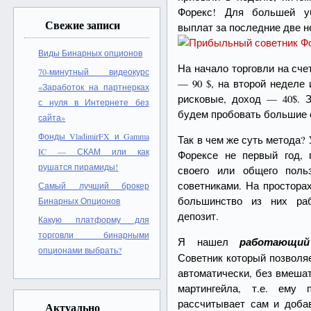
Форекс! Для большей уб
Свежие записи
выплат за последние две н
Виды Бинарных опционов
На начало торговли на сче
70-минутный видеокурс
— 90 $, на второй неделе
«Заработок на партнерках
рисковые, доход — 40$. 
с нуля в Интернете без
будем пробовать большие
сайта»
Фонды VladimirFX и Gamma
Так в чем же суть метода?
IC — СКАМ или как
Форексе не первый год,
рушатся пирамиды!
своего или общего поль
советниками. На простора
Самый лучший брокер
большинство из них ра
Бинарных Опционов
депозит.
Какую платформу для
торговли бинарными
Я нашел
работающий
опционами выбрать?
Советник который позволя
автоматически, без вмеша
мартингейла, т.е. ему
рассчитывает сам и доба
Актуально