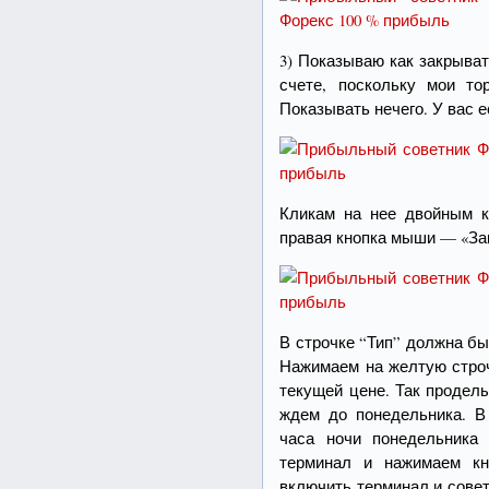
3) Показываю как закрыва
счете, поскольку мои то
Показывать нечего. У вас 
Кликам на нее двойным кл
правая кнопка мыши — «Зак
В строчке “Тип” должна б
Нажимаем на желтую строч
текущей цене. Так продел
ждем до понедельника. В
часа ночи понедельника
терминал и нажимаем кн
включить терминал и совет