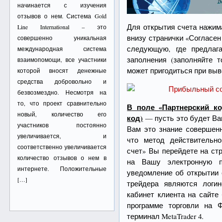
начинается с изучения
отзывов о нем. Система Gold
Для открытия счета нажи
Line International – это
внизу странички «Согласен
совершенно уникальная
следующую, где предлаг
международная система
заполнения (заполняйте 
взаимопомощи, все участники
может пригодиться при выв
которой вносят денежные
средства добровольно и
безвозмездно. Несмотря на
то, что проект сравнительно
В поле «Партнерский ко
новый, количество его
код)
— пусть это будет Ва
участников постоянно
Вам это знание совершенн
увеличивается, и
что метод действительн
соответственно увеличивается
счет» Вы перейдете на ст
количество отзывов о нем в
на Вашу электронную п
интернете. Положительные
уведомление об открытии 
[…]
трейдера являются логи
кабинет клиента на сайте
программе торговли на Ф
терминал MetaTrader 4.