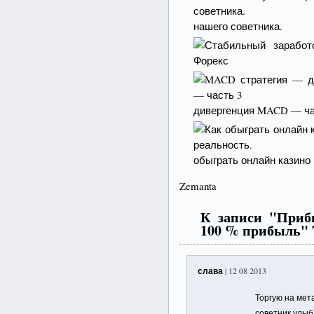
нашего советника.
дивергенция MACD — ча
обыграть онлайн казино 
Zemanta
К записи "Приб
100 % прибыль" 
слава
| 12 08 2013
Торгую на мета
советник улыб