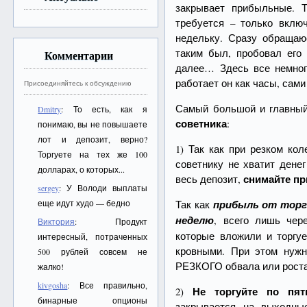
закрывает прибыльные. Т
требуется – только вклю
недельку. Сразу обращаю
таким был, пробовал его 
Комментарии
далее… Здесь все немног
работает он как часы, сами
Присоединяйтесь к обсуждению
Самый большой и главный
Dmitry
: То есть, как я
советника
:
понимаю, вы не повышаете
лот и депозит, верно?
1) Так как при резком ко
Торгуете на тех же 100
советнику не хватит дене
долларах, о которых...
снимайте п
весь депозит,
sergey
: У Володи выплаты
еще идут худо — бедно
Так как
прибыль от торг
неделю
, всего лишь чер
Виктория
: Продукт
которые вложили и торгу
интересный, потраченных
кровными. При этом нужн
500 рублей совсем не
РЕЗКОГО обвала или рост
жалко!
kivgosha
: Все правильно,
Не торгуйте по пят
2)
бинарные опционы
закрывается на выходны