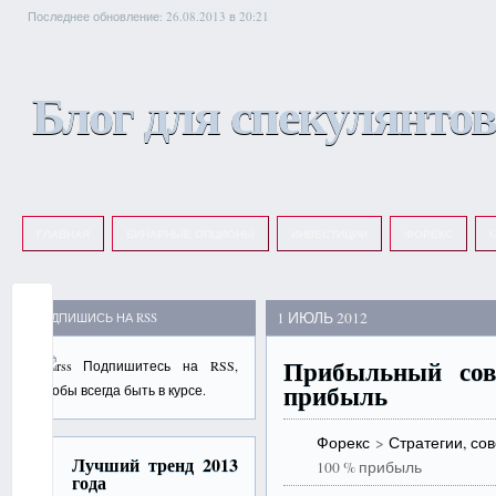
Последнее обновление: 26.08.2013 в 20:21
Блог для спекулянтов
ГЛАВНАЯ
БИНАРНЫЕ ОПЦИОНЫ
ИНВЕСТИЦИИ
ФОРЕКС
G
1 ИЮЛЬ 2012
ПОДПИШИСЬ НА RSS
Прибыльный со
Подпишитесь на
RSS
,
прибыль
чтобы всегда быть в курсе.
Форекс
>
Стратегии, со
Лучший тренд 2013
100 % прибыль
года