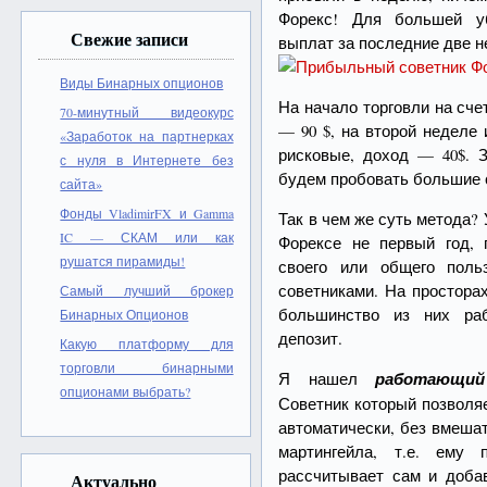
Форекс! Для большей уб
Свежие записи
выплат за последние две н
Виды Бинарных опционов
На начало торговли на сче
70-минутный видеокурс
— 90 $, на второй неделе
«Заработок на партнерках
рисковые, доход — 40$. 
с нуля в Интернете без
будем пробовать большие
сайта»
Фонды VladimirFX и Gamma
Так в чем же суть метода?
IC — СКАМ или как
Форексе не первый год,
рушатся пирамиды!
своего или общего поль
советниками. На простора
Самый лучший брокер
большинство из них ра
Бинарных Опционов
депозит.
Какую платформу для
торговли бинарными
Я нашел
работающий
опционами выбрать?
Советник который позволя
автоматически, без вмеша
мартингейла, т.е. ему
рассчитывает сам и доба
Актуально