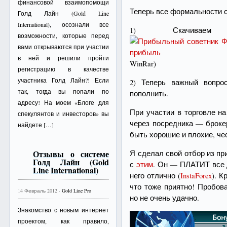
финансовой взаимопомощи
Теперь все формальности 
Голд Лайн (Gold Line
International), осознали все
1) Скачив
возможности, которые перед
вами открываются при участии
в ней и решили пройти
WinRar)
регистрацию в качестве
участника Голд Лайн?! Если
2) Теперь важный вопро
так, тогда вы попали по
пополнить.
адресу! На моем «Блоге для
При участии в торговле н
спекулянтов и инвесторов» вы
через посредника — броке
найдете […]
быть хорошие и плохие, че
Отзывы о системе
Я сделал свой отбор из пр
Голд Лайн (Gold
с
этим
. Он — ПЛАТИТ все д
Line International)
него отлично (
InstaForex
). К
что тоже приятно! Пробов
14 Февраль 2012 ·
Gold Line Pro
но не очень удачно.
Знакомство с новым интернет
проектом, как правило,