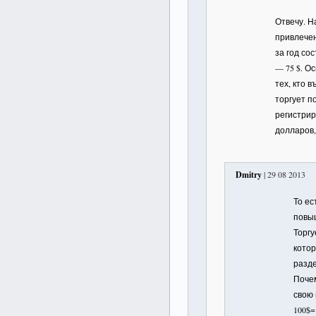
Отвечу. Н
привлечен
за год со
— 75 $. О
тех, кто 
торгует п
регистрир
долларов
Dmitry
| 29 08 2013
То ес
повыш
Торгу
котор
разд
Поче
свою
100$=