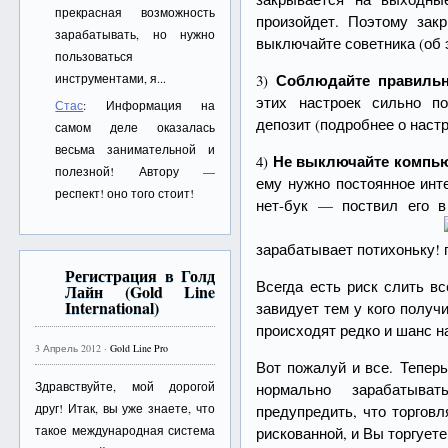
прекрасная возможность
произойдет. Поэтому зак
зарабатывать, но нужно
выключайте советника (об 
пользоваться
Соблюдайте правильн
инструментами, я...
3)
этих настроек сильно п
Стас
: Информация на
депозит (подробнее о наст
самом деле оказалась
весьма занимательной и
Не выключайте компь
4)
полезной! Автору —
ему нужно постоянное инт
респект! оно того стоит!
нет-бук — поствил его 
зарабатывает потихоньку!
Регистрация в Голд
Всегда есть риск слить вс
Лайн (Gold Line
International)
завидует тем у кого получ
происходят редко и шанс н
3 Апрель 2012 ·
Gold Line Pro
Вот пожалуй и все. Теперь
Здравствуйте, мой дорогой
нормально зарабатыв
друг! Итак, вы уже знаете, что
предупредить, что торгов
такое международная система
рискованной, и Вы торгуете