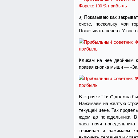
3) Показываю как закрыва
счете, поскольку мои то
Показывать нечего. У вас 
Кликам на нее двойным кл
правая кнопка мыши — «Зак
В строчке “Тип” должна б
Нажимаем на желтую строч
текущей цене. Так продел
ждем до понедельника. В
часа ночи понедельника
терминал и нажимаем кн
включить терминал и совет