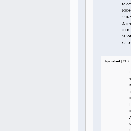
то ес
1000$
есть 
Или е
совет
рабо
депо
Speculant
| 29 08