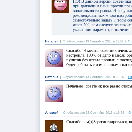
НО! В данной версии советника д
при движении цены против пози
волатильности рынка. Эта функц
рекомендованных мною настройка
самостоятельно задать «чтобы со
через 20″, вам следует отключит
указанном параментре значение «
Наталья
|
Опубликовано 13 Сентябрь 2013 в 11:51
|
От
Спасибо! 4 месяца советник очень х
настроила. 100% от депо в месяц бра
пунктов без отката прошли с послед
будет работать с измененными наст
Наталья
|
Опубликовано 13 Сентябрь 2013 в 15:16
|
От
Печально! советник все равно откры
Алексей
|
Опубликовано 16 Сентябрь 2013 в 18:24
|
От
Спасибо вам)))Зарегистрировался, в