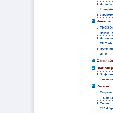
Инфо Би
Копирай
Заработо
Инвести
MMCIS G
Пантеон 
Инновац
Mill Trade
ПАММ-ин
Иные
Оффлайн
Шаг впе
Эффекти
Финансов
Разное
Матрицы
Gold L
Мнение
СКАМ (ар