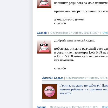
извините ради бога за мою невнимат
правильно говорят поспешишь люд
а код конечно нужен
спасибо
Galinab
|
Опубликовано 17 Октябрь 2013 в 16:07
|
Отв
Добрый день алексей седых
побоялась открыть реальный счет сд
в советнике параметры Lots 0.08 не 
и Drop 500.0 тоже не хочет меняться
как поменять
спасибо
Алексей Седых
|
Опубликовано 17 Октябрь 2013 в
Галина, на демо не работал! Даж
мешает работать и с другими на
как есть.
Галина
|
Опубликовано 19 Октябрь 2013 в 00:26
|
Отве