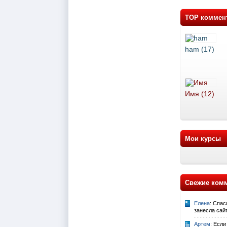
TOP коммен
ham (17)
Имя (12)
Мои курсы
Свежие ком
Елена
: Спа
занесла сайт
Артем
: Если