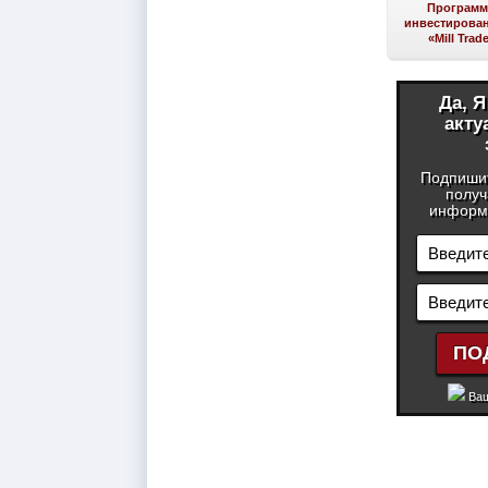
Програм
инвестирован
«Mill Trad
Да, 
акту
Подпиши
получ
информа
Ваш