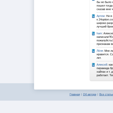
бы не было н
пошел тогда 
сказав мне ч
Артем
: Ни в
к 24option.c
широко раз
лучший брок
ham
: Алексе
написали?Еc
пожалуйста.
признакам вы
Лёля
: Мне л
нравится. С
лет.
Алексей
: ка
пирамида бро
хайпах и т. 
работает. Те
Главная
Об авторе
Все статьи