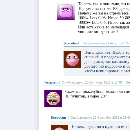
То есть, как я понимаю, вы 
Торгуете на тех же 100 долла
Почему же вы не стремитесь
100$= Lots-0.06; Итого 50-8
1000$= Lots-0.6; Итого так ж
Или есть какие то неполадки
увиличении депозита?
Speculant
|
Опубликовано 29 Август 2013 в
Неполадок нет. Дело в то
сильный и продолжительн
долларами, так как данну
достаточно подробно и о
чтобы невилировать поте
Наталья
|
Опубликовано 12 Сентябрь 2013 в 13:45
|
От
Скажите, пожалуйста, можно ли сдел
10 пунктов, а через 20?
Speculant
|
Опубликовано 12 Сентябрь 2013 в 23:4
Наталья, для этого нужно изменя