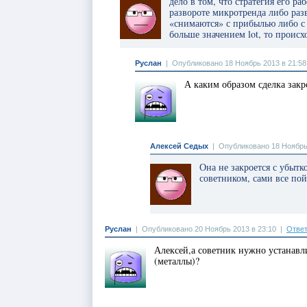
дело в том, что стратегия его р
развороте микротренда либо раз
«снимаются» с прибылью либо с 
больше значением lot, то проис
Руслан
|
Опубликовано 18 Ноябрь 2013 в 21:58
А каким образом сделка закр
Алексей Седых
|
Опубликовано 18 Ноябрь 
Она не закроется с убытк
советником, сами все пой
Руслан
|
Опубликовано 20 Ноябрь 2013 в 23:10
|
Ответ
Алексей,а советник нужно устанавл
(металлы)?