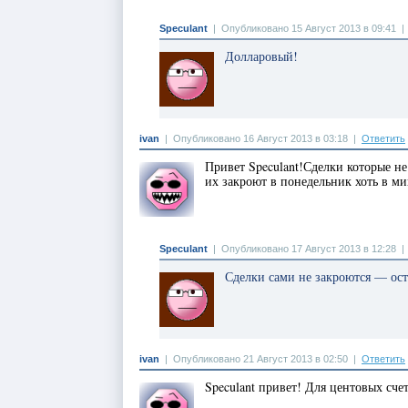
Speculant
|
Опубликовано 15 Август 2013 в 09:41
Долларовый!
ivan
|
Опубликовано 16 Август 2013 в 03:18
|
Ответить
Привет Speculant!Сделки которые не
их закроют в понедельник хоть в м
Speculant
|
Опубликовано 17 Август 2013 в 12:28
Сделки сами не закроются — ост
ivan
|
Опубликовано 21 Август 2013 в 02:50
|
Ответить
Speculant привет! Для центовых сч