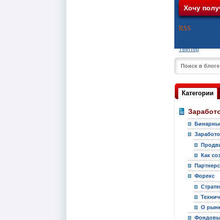
RSS
Твиттер
Категории
Заработо
Бинарны
Заработо
Продви
Как со
Партнер
Форекс
Страте
Технич
О рынк
Фондовы