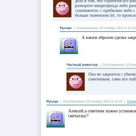
дело в том, что стратегия его р
развороте микротренда либо раз
«снимаются» с прибылью либо с 
больше значением lot, то проис
Руслан
|
Опубликовано 18 Ноябрь 2013 в 21:58
А каким образом сделка закр
Частный инвестор
|
Опубликовано 18 Ноя
Она не закроется с убытк
советником, сами все пой
Руслан
|
Опубликовано 20 Ноябрь 2013 в 23:10
|
Ответ
Алексей,а советник нужно устанавл
(металлы)?