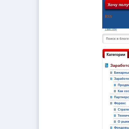
RSS
Твиттер
Категории
Заработо
Бинарны
Заработо
Продви
Как со
Партнер
Форекс
Страте
Технич
О рынк
Фондовы