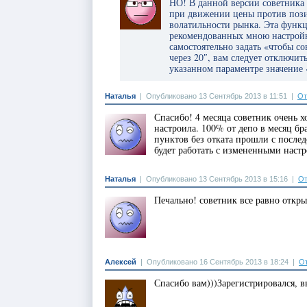
НО! В данной версии советника д
при движении цены против пози
волатильности рынка. Эта функц
рекомендованных мною настройка
самостоятельно задать «чтобы со
через 20″, вам следует отключит
указанном параментре значение «
Наталья
|
Опубликовано 13 Сентябрь 2013 в 11:51
|
От
Спасибо! 4 месяца советник очень х
настроила. 100% от депо в месяц бра
пунктов без отката прошли с послед
будет работать с измененными наст
Наталья
|
Опубликовано 13 Сентябрь 2013 в 15:16
|
От
Печально! советник все равно откры
Алексей
|
Опубликовано 16 Сентябрь 2013 в 18:24
|
От
Спасибо вам)))Зарегистрировался, в