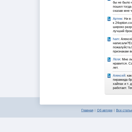
бы не было н
пошел тогда 
сказав мне ч
Артем
: Ни в
к 24option.c
широко раз
лучший брок
ham
: Алексе
написали?Еc
пожалуйста.
признакам вы
Лёля
: Мне л
нравится. С
лет.
Алексей
: ка
пирамида бро
хайпах и т. 
работает. Те
Главная
Об авторе
Все статьи