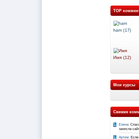
TOP коммен
ham (17)
Имя (12)
Мои курсы
Свежие ком
Елена
: Спа
занесла сайт
Артем
: Если