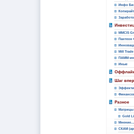
Инфо Би
Копирай
Заработо
Инвести
MMCIS G
Пантеон 
Инновац
Mill Trade
ПАММ-ин
Иные
Оффлайн
Шаг впе
Эффекти
Финансов
Разное
Матрицы
Gold L
Мнение
СКАМ (ар