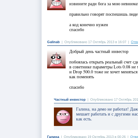
извините ради бога за мою невнимат
правильно говорят поспешишь люд
а код конечно нужен
спасибо
Galinab
|
Опубликовано 17 Октябрь 2013 в 16:07
|
Отв
Добрый день частный инвестор
побоялась открыть реальный счет сд
в советнике параметры Lots 0.08 не 
и Drop 500.0 тоже не хочет меняться
как поменять
спасибо
Частный инвестор
|
Опубликовано 17 Октябрь 201
Галина, на демо не работал! Даж
мешает работать и с другими на
как есть.
Галина
|
Опубликовано 19 Октябрь 2013 в 00:26
|
Отве