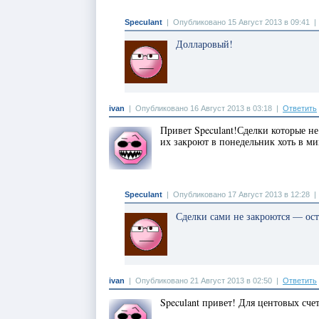
Speculant
|
Опубликовано 15 Август 2013 в 09:41
Долларовый!
ivan
|
Опубликовано 16 Август 2013 в 03:18
|
Ответить
Привет Speculant!Сделки которые не
их закроют в понедельник хоть в м
Speculant
|
Опубликовано 17 Август 2013 в 12:28
Сделки сами не закроются — ост
ivan
|
Опубликовано 21 Август 2013 в 02:50
|
Ответить
Speculant привет! Для центовых сч