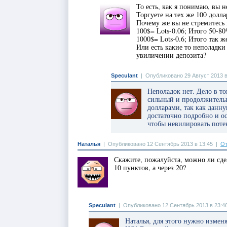
То есть, как я понимаю, вы 
Торгуете на тех же 100 долла
Почему же вы не стремитесь
100$= Lots-0.06; Итого 50-8
1000$= Lots-0.6; Итого так ж
Или есть какие то неполадки
увиличении депозита?
Speculant
|
Опубликовано 29 Август 2013 в
Неполадок нет. Дело в то
сильный и продолжительн
долларами, так как данну
достаточно подробно и о
чтобы невилировать поте
Наталья
|
Опубликовано 12 Сентябрь 2013 в 13:45
|
От
Скажите, пожалуйста, можно ли сдел
10 пунктов, а через 20?
Speculant
|
Опубликовано 12 Сентябрь 2013 в 23:4
Наталья, для этого нужно изменя