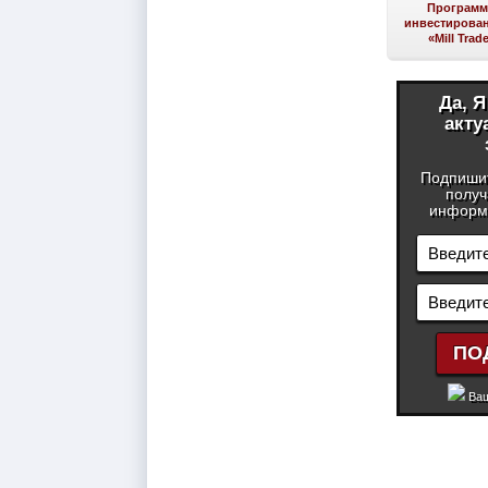
Програм
инвестирован
«Mill Trad
Да, 
акту
Подпиши
получ
информа
Ваш