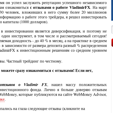
ремя он успел заслужить репутацию успешного независимого
с отзывами о работе VladimirFX
вам ознакомиться
. На март
30 человек, вложивших в него сумму более 20 миллионов
формацию о работе этого трейдера, я решил инвестировать
о капитала (1000 долларов).
в инвестировании является диверсификация, и поэтому не
в один инструмент, в том числе и рассматриваемый сегодня!
яемая доходность - до 40 % в месяц, а на практике в среднем
- в зависимости от размера депозита разный % распределения
ladimirFX к инвестиционным решениям со средним уровнем
можете сразу ознакомиться с отзывами! Если нет,
отзывов о Vladimir FX
, нашел массу положительных
инвестиционного фонда. Лично я больше доверяю отзывам
WebMoney, которые публикуются на сайте WebMoney Advisor,
лке
.
опались на глаза следующие отзывы (кликните на