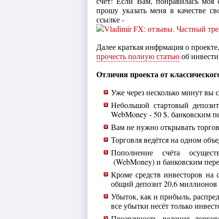
счет! Если Вам, понравилась моя 
прошу указать меня в качестве св
ссылке -
Далее краткая инфрмация о проекте,
прочесть полную статью
об инвести
Отличия проекта от классическог
Уже через несколько минут вы с
Небольшой стартовый депозит
WebMoney - 50 $, банковским пе
Вам не нужно открывать торгов
Торговля ведётся на одном объ
Пополнение счёта осущест
(WebMoney) и банковским пере
Кроме средств инвесторов на с
общий депозит 20,6 миллионов $
Убыток, как и прибыль, распре
все убытки несёт только инвест
Прозрачность ведения торго