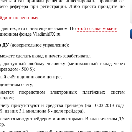
статья и Вы приняли решение инвестировать, прочитав ее,
оего реферера при регистрации. Либо просто пройдите по
 для тех, кто с ним еще не знаком. По
этой ссылке можете
ционном фонде VladimirFX.ru.
о ДУ
(доверительное управление):
можете сделать вклад и начать зарабатывать;
, доступный любому человеку (минимальный вклад через
реводом - 500 $);
ый счёт в дилинговом центре;
единённом счету;
вляется посредством электронных платёжных систем
водом;
чёту присутствуют и средства трейдера (на 10.03.2013 года
, из них 3,1 миллиона $ - доля трейдера);
деляется между трейдером и инвесторами. В классическом ДУ
ор.
вых операций - каждый инвестор может проследить за