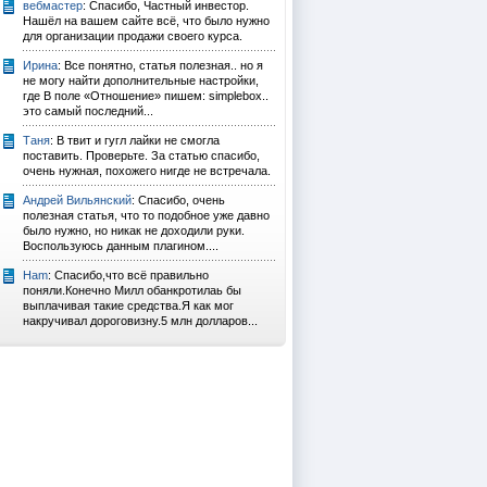
вебмастер
: Спасибо, Частный инвестор.
Нашёл на вашем сайте всё, что было нужно
для организации продажи своего курса.
Ирина
: Все понятно, статья полезная.. но я
не могу найти дополнительные настройки,
где В поле «Отношение» пишем: simplebox..
это самый последний...
Таня
: В твит и гугл лайки не смогла
поставить. Проверьте. За статью спасибо,
очень нужная, похожего нигде не встречала.
Андрей Вильянский
: Спасибо, очень
полезная статья, что то подобное уже давно
было нужно, но никак не доходили руки.
Воспользуюсь данным плагином....
Ham
: Спасибо,что всё правильно
поняли.Конечно Милл обанкротилаь бы
выплачивая такие средства.Я как мог
накручивал дороговизну.5 млн долларов...