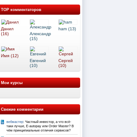
TOP комментаторов
Данил
ham (13)
(16)
Александр
(15)
Имя (12)
Евгений
Сергей
(10)
(10)
Мои курсы
Свежие комментарии
вебмастер
: Частный инвестор, а что всё-
таки лучше, E-autopay или Order Master? В
чём принципиальные отличия сервисов?