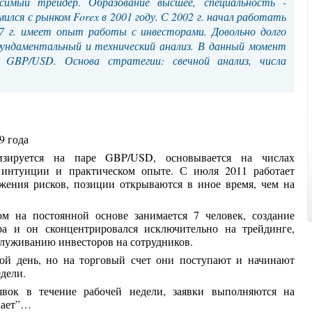
симый трейдер. Образование высшее, специальность -
ился с рынком Forex в 2001 году. С 2002 г. начал работать
07 г. имеет опыт работы с инвесторами. Довольно долго
фундаментальный и технический анализ. В данный момент
е GBP/USD. Основа стратегии: свечной анализ, числа
9 года
лизируется на паре GBP/USD, основывается на числах
 интуиции и практическом опыте. С июля 2011 работает
жения рисков, позиции открываются в иное время, чем на
ом на постоянной основе занимается 7 человек, создание
а и он сконцентрировался исключительно на трейдинге,
служиванию инвесторов на сотрудников.
ой день, но на торговый счет они поступают и начинают
едели.
явок в течение рабочей недели, заявки выполняются на
хает”…