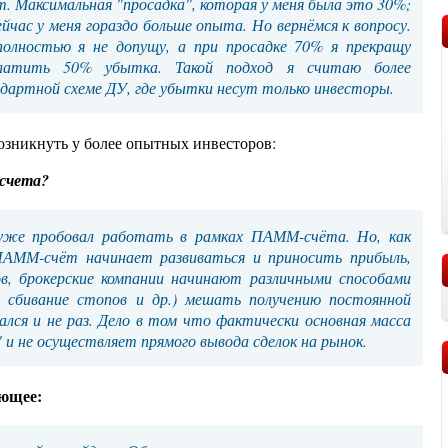
т. Максимальная "просадка", которая у меня была это 30%;
ейчас у меня гораздо больше опыта. Но вернёмся к вопросу.
полностью я не допущу, а при просадке 70% я прекращу
платить 50% убытка. Такой подход я считаю более
ндартной схеме ДУ, где убытки несут только инвесторы.
озникнуть у более опытных инвесторов:
счета?
же пробовал работать в рамках ПАММ-счёта. Но, как
ПАММ-счёт начинает развиваться и приносить прибыль,
ов, брокерские компании начинают различными способами
я, сбивание стопов и др.) мешать получению постоянной
ался и не раз. Дело в том что фактически основная масса
" и не осуществляет прямого вывода сделок на рынок.
ующее: