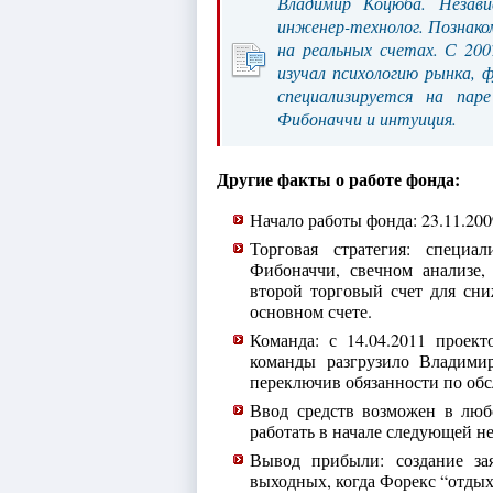
Владимир Коцюба. Незави
инженер-технолог. Познаком
на реальных счетах. С 20
изучал психологию рынка, 
специализируется на пар
Фибоначчи и интуиция.
Другие факты о работе фонда:
Начало работы фонда: 23.11.200
Торговая стратегия: специа
Фибоначчи, свечном анализе,
второй торговый счет для сни
основном счете.
Команда: с 14.04.2011 проект
команды разгрузило Владимир
переключив обязанности по об
Ввод средств возможен в люб
работать в начале следующей н
Вывод прибыли: создание за
выходных, когда Форекс “отды