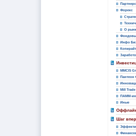
Партнер
Форекс
Страте
Технич
О рынк
Фондовы
Инфо Би
Копирай
Заработо
Инвести
MMCIS G
Пантеон 
Инновац
Mill Trade
ПАММ-ин
Иные
Оффлайн
Шаг впе
Эффекти
Финансов