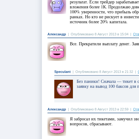
результат. Если трейдер зарабатыва
вложения более 1К. Продолжаю довер
100% уверенности, что прибыль обр
ранках. Но кто не рискует в инвести
источник более 20% капитала.
Александр
|
Опубликовано 8 Август 2013 в 15:04
|
Отв
Все. Прекратили выплату денег. Зая
Speculant
|
Опубликовано 8 Август 2013 в 21:32
|
Без паники! Сначала — тикет в 
заявку на вывод 100 баксов для
Александр
|
Опубликовано 8 Август 2013 в 22:59
|
Отв
Я забросал их тикетами, замучил зв
вопросов, сбрасывают.