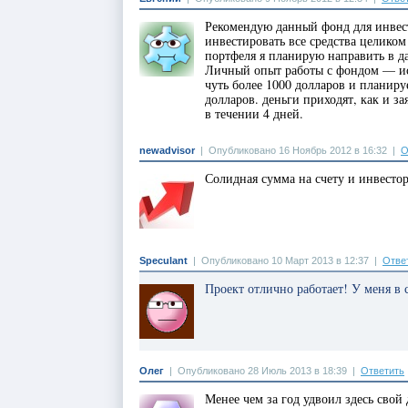
Рекомендую данный фонд для инвес
инвестировать все средства целико
портфеля я планирую направить в д
Личный опыт работы с фондом — ис
чуть более 1000 долларов и планиру
долларов. деньги приходят, как и з
в течении 4 дней.
newadvisor
|
Опубликовано 16 Ноябрь 2012 в 16:32
|
О
Солидная сумма на счету и инвестор
Speculant
|
Опубликовано 10 Март 2013 в 12:37
|
Отве
Проект отлично работает! У меня в 
Олег
|
Опубликовано 28 Июль 2013 в 18:39
|
Ответить
Менее чем за год удвоил здесь свой