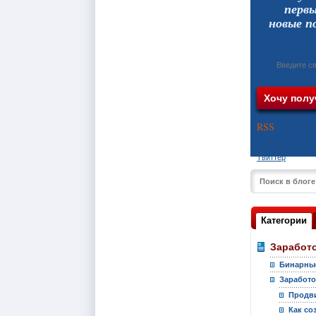
перв
новые п
RSS
Твиттер
Категории
Заработо
Бинарны
Заработо
Продви
Как со