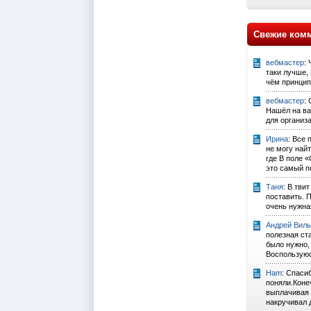
Свежие ком
вебмастер
:
таки лучше, 
чём принцип
вебмастер
:
Нашёл на ва
для организ
Ирина
: Все 
не могу най
где В поле 
это самый п
Таня
: В тви
поставить. 
очень нужна
Андрей Виль
полезная ста
было нужно, 
Воспользуюс
Ham
: Спаси
поняли.Коне
выплачивая 
накручивал д