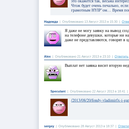
это окажется так, весьма интер
Чтож будет очень печально, если
грамотным HYIP’ом… Время по
Надежда
|
Опубликовано 13 Август 2013 в 15:30
|
Отве
Я даже не могу заявку на вывод со
на телефоне девушки, которые ни на
даже не представляются, говорят в 
Аlex
|
Опубликовано 21 Август 2013 в 23:10
|
Ответить
Выплат нет заявка висит вторую не
Speculant
|
Опубликовано 22 Август 2013 в 18:41
/2013/08/20/fondy-vladimirfx-i-ga
sergey
|
Опубликовано 28 Август 2013 в 18:37
|
Ответи