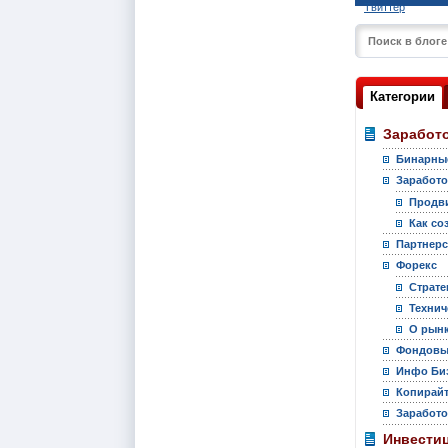
Твиттер
Категории
Заработо
Бинарны
Заработо
Продви
Как со
Партнер
Форекс
Страте
Технич
О рынк
Фондовы
Инфо Би
Копирай
Заработо
Инвести