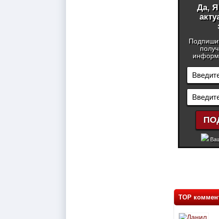
Да, 
акту
Подпиши
получ
информа
Ваш
TOP коммен