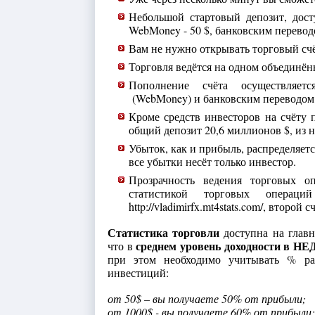
Небольшой стартовый депозит, дос
WebMoney - 50 $, банковским переводо
Вам не нужно открывать торговый счё
Торговля ведётся на одном объединён
Пополнение счёта осуществляет
(WebMoney) и банковским переводом
Кроме средств инвесторов на счёту п
общий депозит 20,6 миллионов $, из ни
Убыток, как и прибыль, распределяет
все убытки несёт только инвестор.
Прозрачность ведения торговых о
статистикой торговых операц
http://vladimirfx.mt4stats.com/, второй сч
Статистика торговли
доступна на главн
среднем уровень доходности в НЕ
что в
при этом необходимо учитывать % ра
инвестиций:
от 50$ – вы получаете 50% от прибыли;
от 1000$ - вы получаете 60% от прибыли;