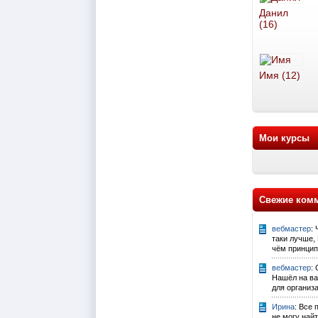
Данил
(16)
Имя (12)
Мои курсы
Свежие ком
вебмастер
:
таки лучше, 
чём принцип
вебмастер
:
Нашёл на ва
для организ
Ирина
: Все 
не могу най