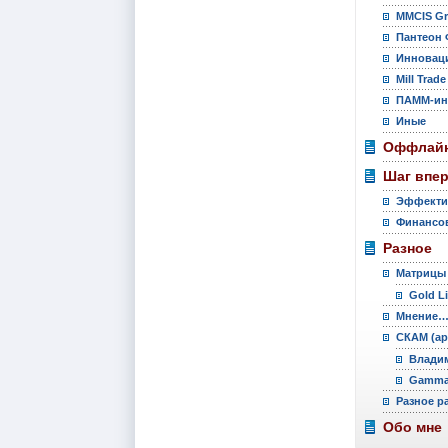
MMCIS G
Пантеон 
Инновац
Mill Trade
ПАММ-ин
Иные
Оффлайн
Шаг впе
Эффекти
Финансов
Разное
Матрицы
Gold L
Мнение
СКАМ (ар
Владим
Gamma 
Разное р
Обо мне