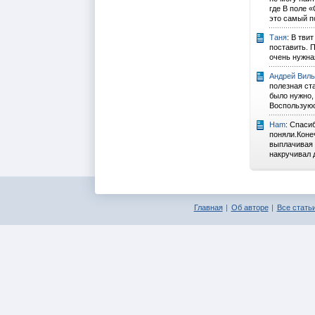
где В поле 
это самый п
Таня
: В тви
поставить. 
очень нужна
Андрей Виль
полезная ста
было нужно, 
Воспользуюс
Ham
: Спаси
поняли.Коне
выплачивая 
накручивал д
Главная
Об авторе
Все статьи