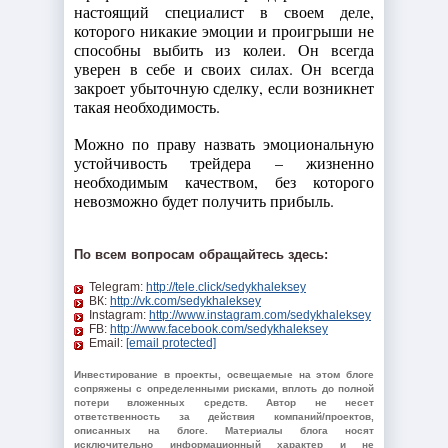
настоящий специалист в своем деле,
которого никакие эмоции и проигрыши не
способны выбить из колеи. Он всегда
уверен в себе и своих силах. Он всегда
закроет убыточную сделку, если возникнет
такая необходимость.
Можно по праву назвать эмоциональную
устойчивость трейдера – жизненно
необходимым качеством, без которого
невозможно будет получить прибыль.
По всем вопросам обращайтесь здесь:
Telegram:
http://tele.click/sedykhaleksey
ВК:
http://vk.com/sedykhaleksey
Instagram:
http://www.instagram.com/sedykhaleksey
FB:
http://www.facebook.com/sedykhaleksey
Email:
[email protected]
Инвестирование в проекты, освещаемые на этом блоге
сопряжены с определенными рисками, вплоть до полной
потери вложенных средств. Автор не несет
ответственность за действия компаний/проектов,
описанных на блоге. Материалы блога носят
исключительно информационный характер и не