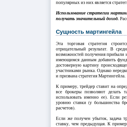
популярных из них является страте
Использование стратегии мартин
получать значительный доход.
Рас
Сущность мартингейла
Эта торговая стратегия строи
отрицательный результат. В сре
возможностей получения прибыли и
имеющимся данным добавить фунда
достоверную картину происходящег
участниками рынка. Однако нередк
и призвана стратегия Мартингейла.
К примеру, трейдер ставит на опре
все брокеры позволяют делать т
использовать именно ее). Если ре
уровню ставки (у большинства бро
расчетов).
Если же получен убыток, задача т
ставку, чем предыдущая. К пример