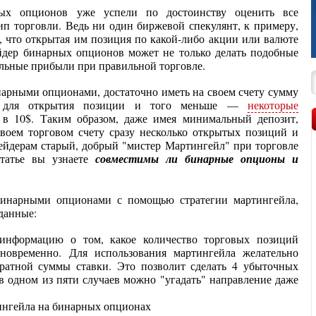
ых опционов уже успели по достоинству оценить все
ип торговли. Ведь ни один биржевой спекулянт, к примеру,
, что открытая им позиция по какой-либо акции или валюте
йдер бинарных опционов может не только делать подобные
ельные прибыли при правильной торговле.
инарными опционами, достаточно иметь на своем счету сумму
 а для открытия позиции и того меньше —
некоторые
 в 10$. Таким образом, даже имея минимальный депозит,
воем торговом счету сразу несколько открытых позиций и
ейдерам старый, добрый "мистер Мартингейл" при торговле
татье вы узнаете
совместимы ли бинарные опционы и
 бинарными опционами с помощью стратегии мартингейла,
данные:
 информацию о том, какое количество торговых позиций
новременно. Для использования мартингейла желательно
кратной суммы ставки. Это позволит сделать 4 убыточных
в одном из пяти случаев можно "угадать" направление даже