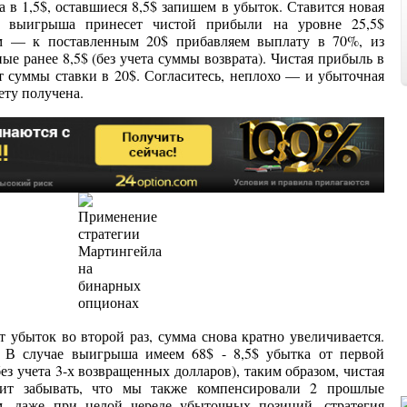
а в 1,5$, оставшиеся 8,5$ запишем в убыток. Ставится новая
ае выигрыша принесет чистой прибыли на уровне 25,5$
м — к поставленным 20$ прибавляем выплату в 70%, из
е ранее 8,5$ (без учета суммы возврата). Чистая прибыль в
т суммы ставки в 20$. Согласитесь, неплохо — и убыточная
ету получена.
 убыток во второй раз, сумма снова кратно увеличивается.
. В случае выигрыша имеем 68$ - 8,5$ убытка от первой
ез учета 3-х возвращенных долларов), таким образом, чистая
ит забывать, что мы также компенсировали 2 прошлые
м, даже при целой череде убыточных позиций, стратегия