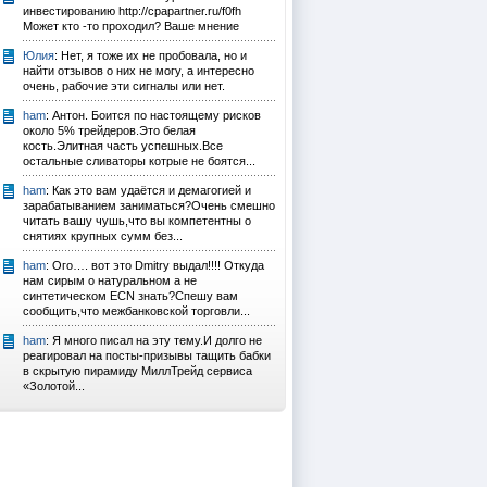
инвестированию http://cpapartner.ru/f0fh
Может кто -то проходил? Ваше мнение
Юлия
: Нет, я тоже их не пробовала, но и
найти отзывов о них не могу, а интересно
очень, рабочие эти сигналы или нет.
ham
: Антон. Боится по настоящему рисков
около 5% трейдеров.Это белая
кость.Элитная часть успешных.Все
остальные сливаторы котрые не боятся...
ham
: Как это вам удаётся и демагогией и
зарабатыванием заниматься?Очень смешно
читать вашу чушь,что вы компетентны о
снятиях крупных сумм без...
ham
: Ого…. вот это Dmitry выдал!!!! Откуда
нам сирым о натуральном а не
синтетическом ECN знать?Спешу вам
сообщить,что межбанковской торговли...
ham
: Я много писал на эту тему.И долго не
реагировал на посты-призывы тащить бабки
в скрытую пирамиду МиллТрейд сервиса
«Золотой...