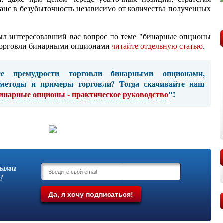
анс в безубыточность независимо от количества полученных
ыл интересовавший вас вопрос по теме "бинарные опционы
 торговли бинарными опционами
читайте отдельную статью
.
се премудрости торговли бинарными опционами,
 методы и примеры торговли? Тогда скачивайте наш
инарные опционы - практическое руководство
"!
выми
!