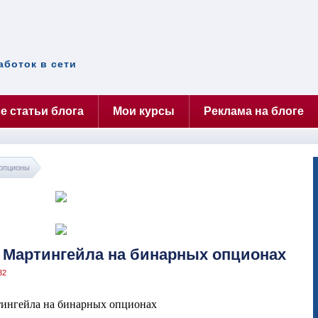
аботок в сети
е статьи блога
Мои курсы
Реклама на блоге
опционы
 Мартингейла на бинарных опционах
32