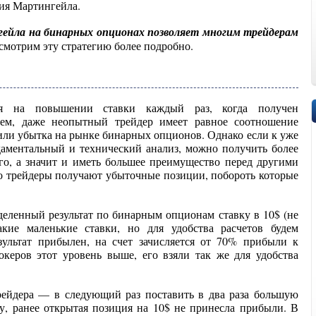
гия Мартингейла.
гейла на бинарных опционах
позволяет многим трейдерам
смотрим эту стратегию более подробно.
тся на повышении ставки каждый раз, когда получен
днем, даже неопытный трейдер имеет равное соотношение
ли убытка на рынке бинарных опционов. Однако если к уже
ментальный и технический анализ, можно получить более
о, а значит и иметь большее преимущество перед другими
о трейдеры получают убыточные позиции, побороть которые
деленный результат по бинарным опционам ставку в 10$ (не
акие маленькие ставки, но для удобства расчетов будем
зультат прибылен, на счет зачисляется от 70% прибыли к
керов этот уровень выше, его взяли так же для удобства
рейдера — в следующий раз поставить в два раза большую
у, ранее открытая позиция на 10$ не принесла прибыли. В