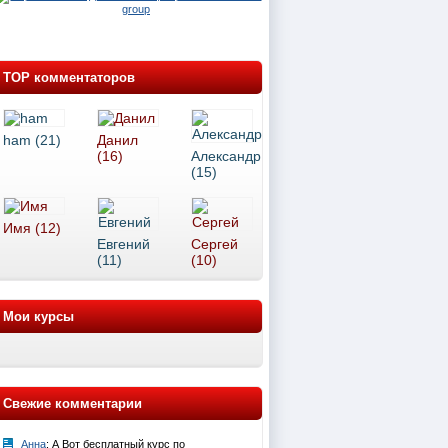
TOP комментаторов
ham (21)
Данил
(16)
Александр
(15)
Имя (12)
Евгений
Сергей
(11)
(10)
Мои курсы
Свежие комментарии
Анна
: А Вот бесплатный курс по