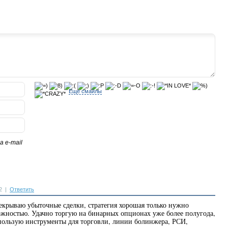
Еще смайлы
 e-mail
2
|
Ответить
екрываю убыточные сделки, стратегия хорошая только нужно
ожностью. Удачно торгую на бинарных опционах уже более полугода,
ользую инструменты для торговли, линии болинжера, РСИ,