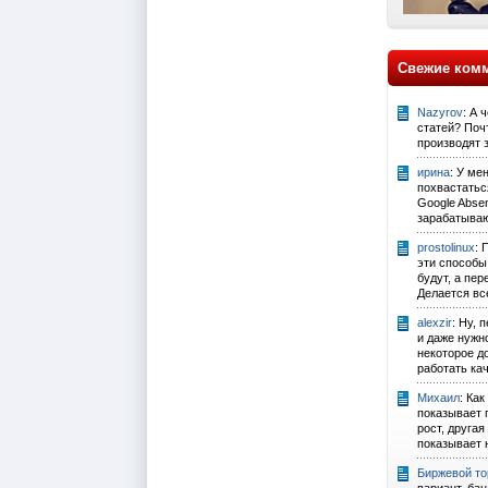
Свежие ком
Nazyrov
: А 
статей? Поч
производят 
ирина
: У ме
похвастатьс
Google Abse
зарабатыва
prostolinux
: 
эти способы
будут, а пер
Делается все 
alexzir
: Ну,
и даже нужно
некоторое д
работать ка
Михаил
: Как
показывает 
рост, другая
показывает н
Биржевой то
вариант, ба