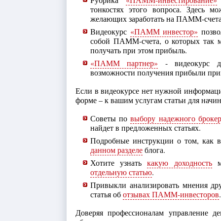
тонкостях этого вопроса. Здесь 
желающих заработать на ПАММ-счета
Видеокурс
«ПАММ инвестор»
позвол
собой ПАММ-счета, о которых так м
получать при этом прибыль.
«ПАММ партнер»
- видеокурс дл
возможности получения прибыли прив
Если в видеокурсе нет нужной информаци
форме – к вашим услугам статьи для нач
Советы по
выбору надежного брокер
найдет в предложенных статьях.
Подробные инструкции о том, как 
данном разделе
блога.
Хотите узнать
какую доходность
мо
отдельную статью
.
Привыкли анализировать мнения дру
статья об
отзывах ПАММ-инвесторов
.
Доверяя профессионалам управление д