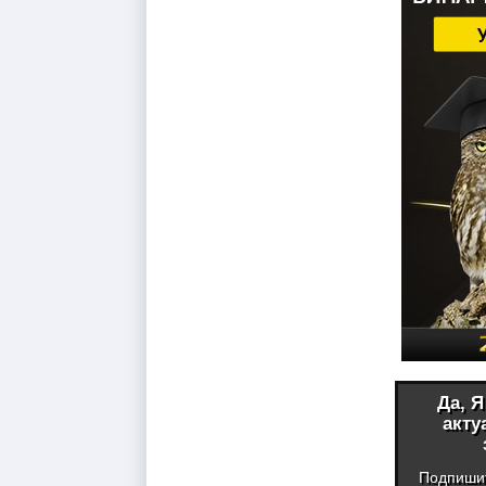
Да, 
акту
Подпиши