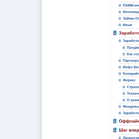
ПАММ-ин
Инновац
Займы On
Иные
Заработо
Заработо
Продви
Как со
Партнер
Инфо Би
Копирай
Форекс
Страте
Технич
О рынк
Фондовы
Заработо
Оффлайн
Шаг впе
Личностн