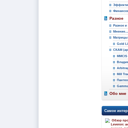
Эффекти
Финансов
Разное
Разное и
Мнение
Матрицы
Gold L
СКАМ (ар
MMCIS 
Владим
Arbitra
Mill Tr
Пантео
Gamma 
Обо мне
Самое интер