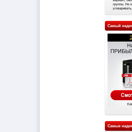
группы. Не 
уговаривать,
Самый наде
Самые наде