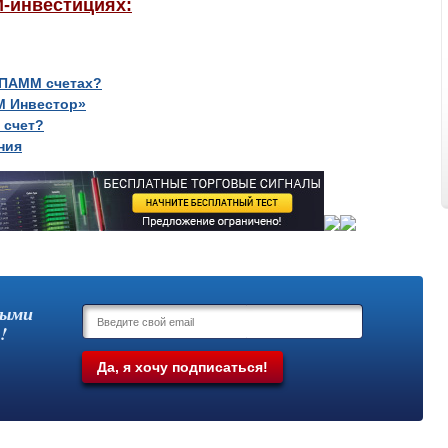
М-инвестициях:
 ПАММ счетах?
М Инвестор»
 счет?
ния
выми
!