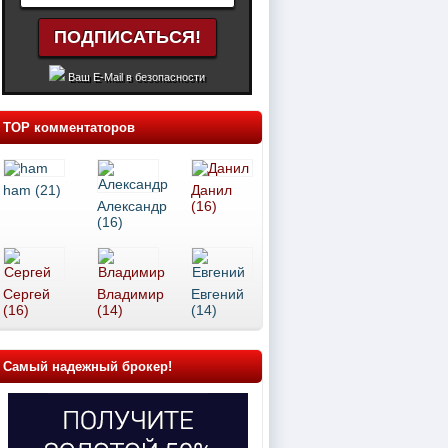
Ваш E-Mail в безопасности
TOP комментаторов
ham (21)
Данил
Александр
(16)
(16)
Сергей
Владимир
Евгений
(16)
(14)
(14)
Самый надежный брокер!