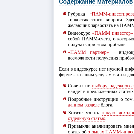
Содержание материалов 
Рубрика
«ПАММ-инвестиров
тонкостях этого вопроса. З
желающих заработать на ПАММ
Видеокурс
«ПАММ инвестор»
собой ПАММ-счета, о которых 
получать при этом прибыль.
«ПАММ партнер»
- видеоку
возможности получения прибыл
Если в видеокурсе нет нужной инф
форме – к вашим услугам статьи д
Советы по
выбору надежного 
найдет в предложенных статьях
Подробные инструкции о том,
данном разделе
блога.
Хотите узнать
какую доходн
отдельную статью
.
Привыкли анализировать мнени
статья об
отзывах ПАММ-инвес