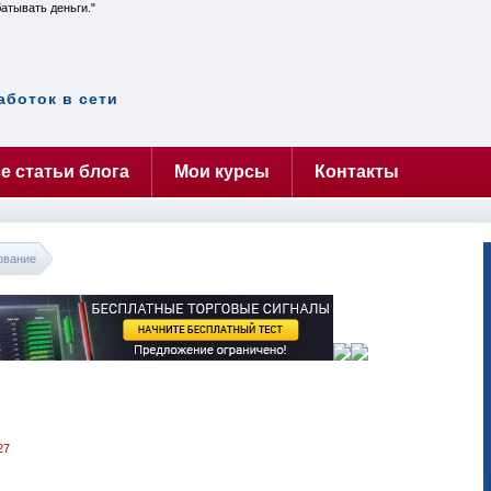
батывать деньги.
аботок в сети
е статьи блога
Мои курсы
Контакты
ование
27