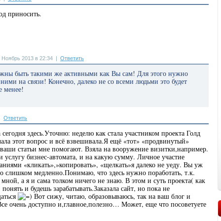
од приносить.
 Ноябрь 2013 в 22:34
|
Ответить
жны быть такими же активными как Вы сам! Для этого нужно
 ними на связи! Конечно, далеко не со всеми людьми это будет
е менее!
|
Ответить
 сегодня здесь.Уточню: неделю как стала участником проекта Голд
чала этот вопрос и всё взвешивала.Я ещё «тот» «продвинутый»
 ваши статьи мне помогают. Взяла на вооружение визитки,например.
и услугу бизнес-автомата, и на какую сумму. Личное участие
аниями «кликать»,»копировать», «щелкать»я далеко не уеду. Вы уж
 но слишком медленно.Понимаю, что здесь нужно поработать, т.к.
 мной, а я и сама толком ничего не знаю. В этом и суть проекта( как
понять и будешь зарабатывать.Заказала сайт, но пока не
щаться
Вот сижу, читаю, образовываюсь, так на ваш блог и
Все очень доступно и,главное,полезно… Может, еще что посоветуете