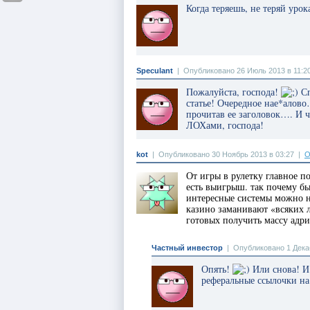
Когда теряешь, не теряй урок
Speculant
|
Опубликовано 26 Июль 2013 в 11:2
Пожалуйста, господа!
Сп
статье! Очередное нае*алово
прочитав ее заголовок…. И ч
ЛОХами, господа!
kot
|
Опубликовано 30 Ноябрь 2013 в 03:27
|
О
От игры в рулетку главное по
есть выигрыш. так почему б
интересные системы можно 
казино заманивают «всяких л
готовых получить массу адри
Частный инвестор
|
Опубликовано 1 Декаб
Опять!
Или снова! И
реферальные ссылочки на