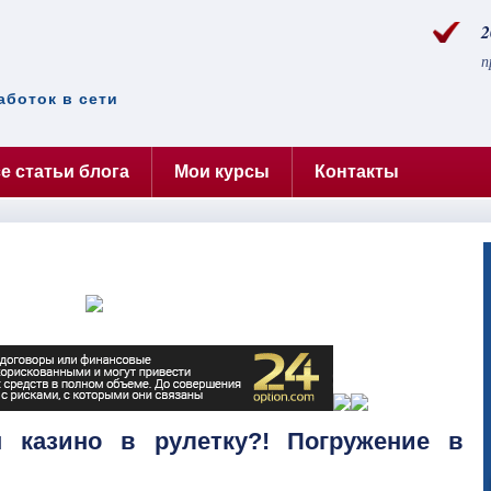
2
п
аботок в сети
е статьи блога
Мои курсы
Контакты
н казино в рулетку?! Погружение в