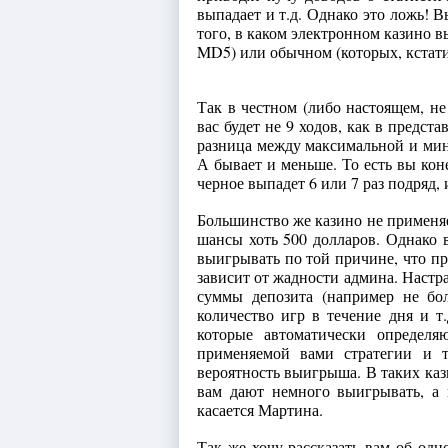
выпадает и т.д. Однако это ложь! 
того, в каком электронном казино вы
MD5) или обычном (которых, кстати
Так в честном (либо настоящем, не
вас будет не 9 ходов, как в предст
разница между максимальной и миним
А бывает и меньше. То есть вы кон
черное выпадет 6 или 7 раз подряд, 
Большинство же казино не применяе
шансы хоть 500 долларов. Однако в
выигрывать по той причине, что пр
зависит от жадности админа. Настр
суммы депозита (например не бо
количество игр в течение дня и т
которые автоматически определя
применяемой вами стратегии и т
вероятность выигрыша. В таких кази
вам дают немного выигрывать, а 
касается Мартина.
Так же хочу рассказать вам об од