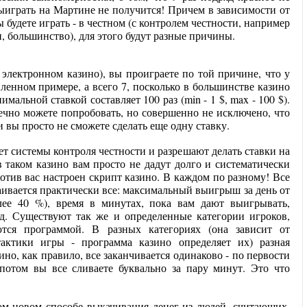
Выиграть на Мартине не получится! Причем в зависимости от
 будете играть - в честном (с контролем честности, например
, большинство), для этого будут разные причины.
 электронном казино), вы проиграете по той причине, что у
авленном примере, а всего 7, посколько в большинстве казино
альной ставкой составляет 100 раз (min - 1 $, max - 100 $).
ечно можете попробовать, но совершенно не исключено, что
и вы просто не сможете сделать еще одну ставку.
т системы контроля честности и разрешают делать ставки на
 таком казино вам просто не дадут долго и систематически
отив вас настроен скрипт казино. В каждом по разному! Все
аивается практически все: максимальный выигрыш за день от
лее 40 %), время в минутах, пока вам дают выигрывать,
.д. Существуют так же и определенные категории игроков,
ются программой. В разных категориях (она зависит от
актики игры - программа казино определяет их) разная
но, как правило, все заканчивается одинаково - по первости
потом вы все сливаете буквально за пару минут. Это что
ном новом способе выкачивания денег из людей, считающих,