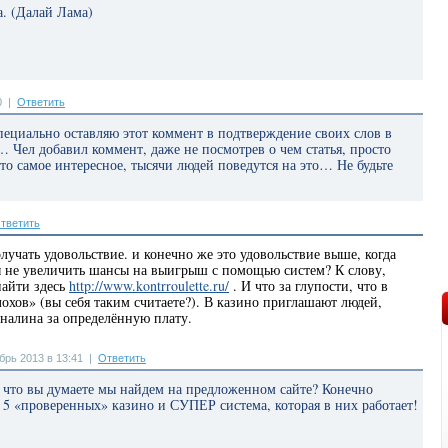
а. (Далай Лама)
0
|
Ответить
ециально оставляю этот коммент в подтверждение своих слов в
… Чел добавил коммент, даже не посмотрев о чем статья, просто
то самое интересное, тысячи людей поведутся на это… Не будьте
тветить
лучать удовольствие. и конечно же это удовольствие выше, когда
ы не увеличить шансы на выигрыш с помощью систем? К слову,
найти здесь
http://www.kontrroulette.ru/
. И что за глупости, что в
охов» (вы себя таким считаете?). В казино приглашают людей,
налина за определённую плату.
рь 2013 в 13:41
|
Ответить
 что вы думаете мы найдем на предложенном сайте? Конечно
 5 «проверенных» казино и СУПЕР система, которая в них работает!