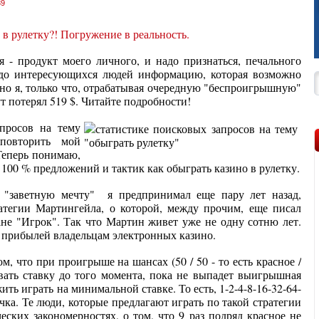
39
я - продукт моего личного, и надо признаться, печального
 до интересующихся людей информацию, которая возможно
но я, только что, отрабатывая очередную "беспроигрышную"
ут потерял 519 $. Читайте подробности!
просов на тему
повторить мой
Теперь понимаю,
 100 % предложений и тактик как обыграть казино в рулетку.
 "заветную мечту" я предпринимал еще пару лет назад,
атегии Мартингейла, о которой, между прочим, еще писал
не "Игрок". Так что Мартин живет уже не одну сотню лет.
й, прибылей владельцам электронных казино.
м, что при проигрыше на шансах (50 / 50 - то есть красное /
аивать ставку до того момента, пока не выпадет выигрышная
ть играть на минимальной ставке. То есть, 1-2-4-8-16-32-64-
чка. Те люди, которые предлагают играть по такой стратегии
еских закономерностях, о том, что 9 раз подряд красное не