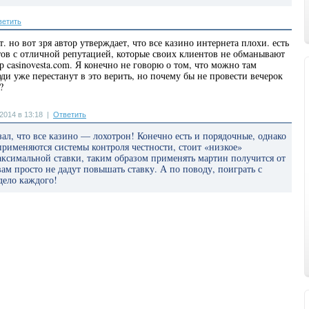
ветить
т. но вот зря автор утверждает, что все казино интернета плохи. есть
ов с отличной репутацией, которые своих клиентов не обманывают
р casinovesta.com. Я конечно не говорю о том, что можно там
юди уже перестанут в это верить, но почему бы не провести вечерок
?
2014 в 13:18
|
Ответить
зал, что все казино — лохотрон! Конечно есть и порядочные, однако
 применяются системы контроля честности, стоит «низкое»
аксимальной ставки, таким образом применять мартин получится от
 вам просто не дадут повышать ставку. А по поводу, поиграть с
дело каждого!