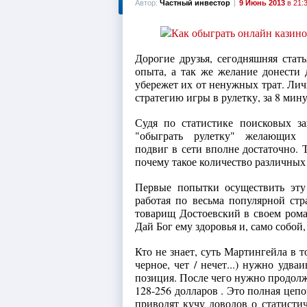
Автор:
Частный инвестор
|
9 Июнь 2013
в 21:
Дорогие друзья, сегодняшняя стать
опыта, а так же желание донести
убережет их от ненужных трат. Лич
стратегию игры в рулетку, за 8 мин
Судя по статистике поисковых за
"обыграть рулетку" желающих 
подвиг в сети вполне достаточно. 
почему такое количество различных
Первые попытки осуществить эту
работая по весьма популярной стр
товарищ Достоевский в своем рома
Дай Бог ему здоровья и, само собо
Кто не знает, суть Мартингейла в то
черное, чет / нечет...) нужно удв
позиция. После чего нужно продолжи
128-256 долларов . Это полная цепо
приводят кучу доводов о статистич