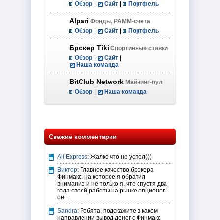
Обзор
|
Сайт
|
Портфель
Alpari
Фонды, PAMM-счета
Обзор
|
Сайт
|
Портфель
Брокер Tiki
Спортивные ставки
Обзор
|
Сайт
|
Наша команда
BitClub Network
Майнинг-пул
Обзор
|
Наша команда
Свежие комментарии
Ali Express
: Жалко что не успел(((
Виктор
: Главное качество брокера
Финмакс, на которое я обратил
внимание и не только я, что спустя два
года своей работы на рынке опционов
он...
Sandra
: Ребята, подскажите в каком
направлении вывод денег с Финмакс