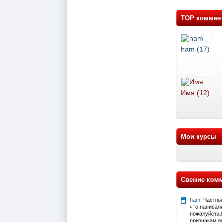
TOP коммен
ham (17)
Имя (12)
Мои курсы
Свежие ком
ham
: Частн
что написал
пожалуйста.
признакам вы