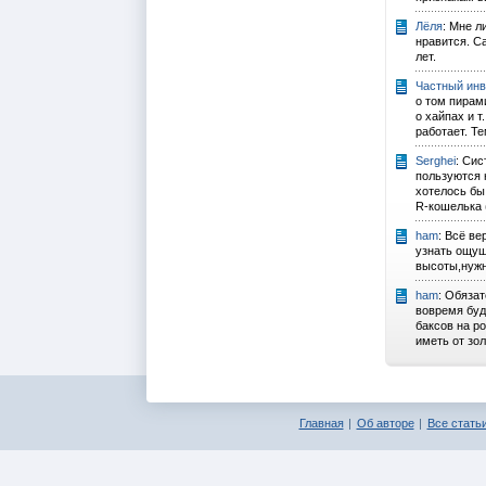
Лёля
: Мне л
нравится. С
лет.
Частный инв
о том пирами
о хайпах и т
работает. Те
Serghei
: Си
пользуются 
хотелось бы 
R-кошелька (
ham
: Всё ве
узнать ощущ
высоты,нужн
ham
: Обяза
вовремя буд
баксов на р
иметь от золо
Главная
Об авторе
Все статьи