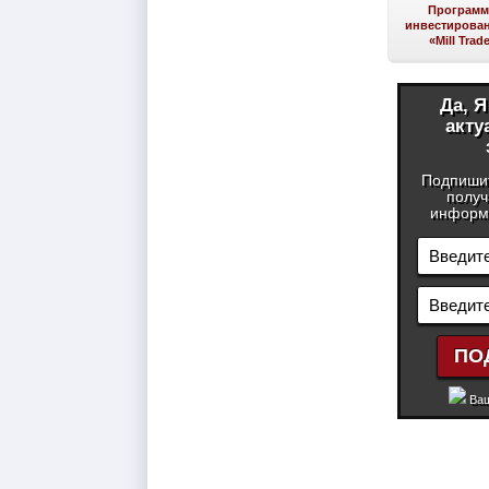
Програм
инвестирован
«Mill Trad
Да, 
акту
Подпиши
получ
информа
Ваш