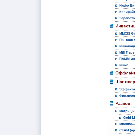
Инфо Би
Копирай
Заработо
Инвести
MMCIS G
Пантеон 
Инновац
Mill Trade
ПАММ-ин
Иные
Оффлайн
Шаг впе
Эффекти
Финансов
Разное
Матрицы
Gold L
Мнение
СКАМ (ар