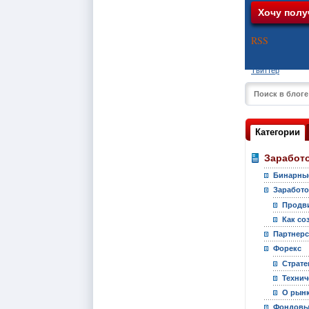
RSS
Твиттер
Категории
Заработо
Бинарны
Заработо
Продви
Как со
Партнер
Форекс
Страте
Технич
О рынк
Фондовы