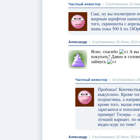
Частный инвестор
|
Опубликовано 26 Июн
Саш, ну вы посмотрите п
жирным шрифтом написан
того, скриншоты с апрел
июнь пока 500 $ по 24Opt
Александр
|
Опубликовано 26 Июнь 2014 в
Ясно, спасибо
А вы 
покупать? Давно в голове
займусь
Частный инвестор
|
Опубликовано 26
Пробовал! Контекстна
выкуплено. Кроме тог
подписчика, а напрям
кроме того, малая оч
зарегаются и пополня
примере! Тизеры — де
лучший вариант, по м
видео-курс по теме!
Александр
|
Опубликовано 26 Июнь 2014 в