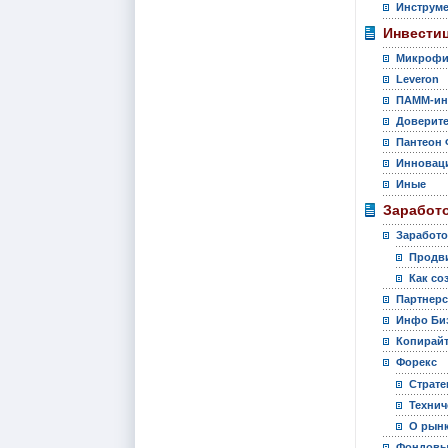
Инструм
Инвести
Микрофи
Leveron
ПАММ-ин
Доверите
Пантеон 
Инновац
Иные
Заработо
Заработо
Продви
Как со
Партнер
Инфо Би
Копирай
Форекс
Страте
Технич
О рынк
Фондовы