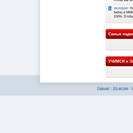
skytopper
: 
бабло в МММ
100%. Отобь
Самые наде
УЧИМСЯ и 
Главная
Об авторе