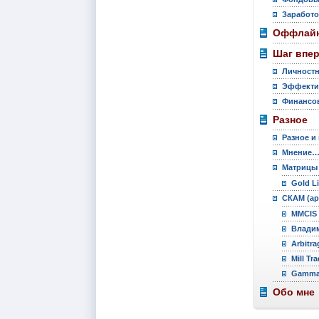
Заработо
Оффлайн
Шаг впе
Личностн
Эффекти
Финансов
Разное
Разное и
Мнение
Матрицы
Gold L
СКАМ (ар
MMCIS 
Владим
Arbitra
Mill Tr
Gamma 
Обо мне