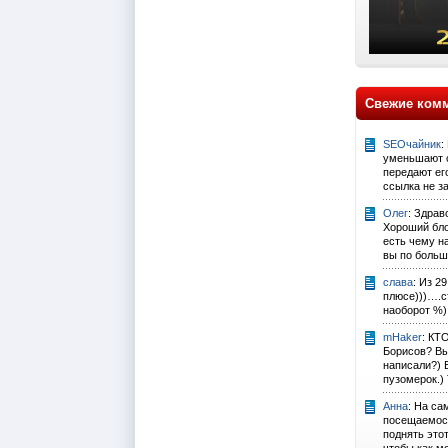
Свежие ком
SEOчайник
:
уменьшают с
передают его
ссылка не за
Олег
: Здрав
Хороший бло
есть чему н
вы по больш
слава
: Из 2
плюсе)))….с
наоборот %)
mHaker
: КТ
Борисов? Вы
написали?) 
пузомерок.) 
Анна
: На са
посещаемост
поднять это
чтобы как м