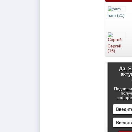
ham (21)
Сергей
(16)
Да, 
акту
Подпиши
получ
информа