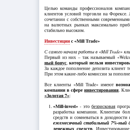
Целью команды профессионалов компани
клиентов условий торговли на Форексе.
сочетании с собственными современными 
на валютных рынках максимально прибы
стабильно высоким.
Инвестиции
с «Mill Trade»
С самого начала работы в «Mill Trade» 
Первый из них – так называемый «Welc
ный бонус
который нельзя инвестиров
,
За каждое пополнение депозита клиент 
При этом какие-либо комиссии за пополне
возмо
Все клиенты «Mill Trade» имеют
компании в сфере
инвестирования
. Кл
«Золотая 7»
:
«Mill-invest»
- это
безрисковая
програ
разработка компании. Клиентам бо
средств и сомневаться в доходности 
ежемесячный стабильный 7%-ный 
денежных средств
. Инвестирование