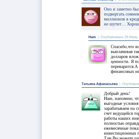
Оно и заметно бы
подвергать сомнен
миллионов в креди
не шутит… Хорошо
Ham
|
Опубликовано 29 Июнь 2
Спасибо,что в
выплачивая та
долларов влож
ценности. Я п
переварится.А
финансовых не
Татьяна Афанасьева
|
Опубликов
Добрый день!
Ham, напомню, чт
выгодные условия
зарабатываем на 
счет ведущейся то
работы наших инв
полностью оправды
ежемесячные пока
инвестиционных п
Там Вы можете оз