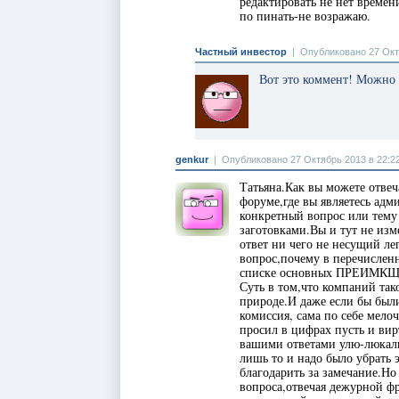
редактировать не нет времен
по пинать-не возражаю.
Частный инвестор
|
Опубликовано 27 Окт
Вот это коммент! Можно 
genkur
|
Опубликовано 27 Октябрь 2013 в 22:2
Татьяна.Как вы можете отвеч
форуме,где вы являетесь адм
конкретный вопрос или тем
заготовками.Вы и тут не из
ответ ни чего не несущий ле
вопрос,почему в перечисле
списке основных ПРЕИМКЩЕ
Суть в том,что компаний так
природе.И даже если бы был
комиссия, сама по себе мелоч
просил в цифрах пусть и вир
вашими ответами улю-люкали
лишь то и надо было убрать 
благодарить за замечание.Но
вопроса,отвечая дежурной фр