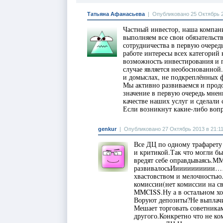
Татьяна Афанасьева
|
Опубликовано 25 Октябрь 2
Частный инвестор, наша компан
выполняем все свои обязательст
сотрудничества в первую очередь
работе интересы всех категорий 
возможность инвестирования и 
случае является необоснованной.
и домыслах, не подкреплённых 
Мы активно развиваемся и продо
значение в первую очередь мнен
качестве наших услуг и сделали
Если возникнут какие-либо вопро
genkur
|
Опубликовано 27 Октябрь 2013 в 21:1
Все ДЦ по одному трафарету
и критикой.Так что могли б
вредят себе оправдываясь.М
развивалосьИииииииииии……
хвастовством и мелочностью.
комиссии(нет комиссии на с
MMCISS.Ну а в остальном хот
Воруют депозиты?Не выплач
Мешает торговать советника
другого.Конкретно что не ко