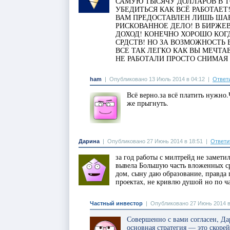
САМУЮ ТЫСЯЧУ ДОЛЛАРОВ В Т
УБЕДИТЬСЯ КАК ВСЁ РАБОТАЕТ
ВАМ ПРЕДОСТАВЛЕН ЛИШЬ ШАН
РИСКОВАННОЕ ДЕЛО! В БИРЖЕ
ДОХОД! КОНЕЧНО ХОРОШО КОГ
СРДСТВ! НО ЗА ВОЗМОЖНОСТЬ
ВСЕ ТАК ЛЕГКО КАК ВЫ МЕЧТА
НЕ РАБОТАЛИ ПРОСТО СНИМАЯ
ham
|
Опубликовано 13 Июль 2014 в 04:12
|
Ответ
Всё верно.за всё платить нужно
же прыгнуть.
Дарина
|
Опубликовано 27 Июнь 2014 в 18:51
|
Ответи
за год работы с милтрейд не замети
вывела Большую часть вложенных с
дом, сыну даю образование, правда 
проектах, не кривлю душой но по ч
Частный инвестор
|
Опубликовано 27 Июнь 2014 в
Совершенно с вами согласен, Д
основная стратегия — это скоре