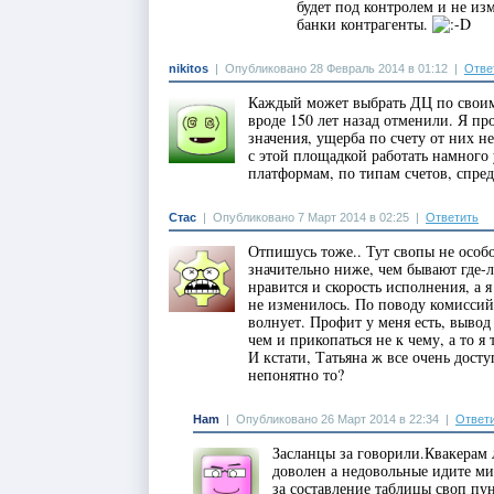
будет под контролем и не из
банки контрагенты.
nikitos
|
Опубликовано 28 Февраль 2014 в 01:12
|
Отве
Каждый может выбрать ДЦ по своим 
вроде 150 лет назад отменили. Я п
значения, ущерба по счету от них н
с этой площадкой работать намного
платформам, по типам счетов, спре
Стас
|
Опубликовано 7 Март 2014 в 02:25
|
Ответить
Отпишусь тоже.. Тут свопы не особ
значительно ниже, чем бывают где-
нравится и скорость исполнения, а я
не изменилось. По поводу комиссий 
волнует. Профит у меня есть, вывод
чем и прикопаться не к чему, а то я
И кстати, Татьяна ж все очень досту
непонятно то?
Ham
|
Опубликовано 26 Март 2014 в 22:34
|
Ответ
Засланцы за говорили.Квакерам 
доволен а недовольные идите ми
за составление таблицы своп пу