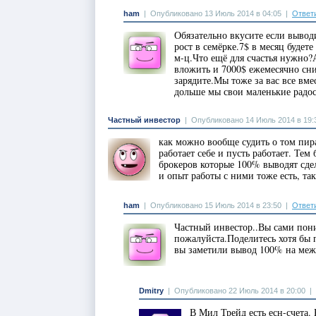
ham
|
Опубликовано 13 Июль 2014 в 04:05
|
Ответ
Обязательно вкусите если вывод
рост в семёрке.7$ в месяц будет
м-ц.Что ещё для счастья нужно?
вложить и 7000$ ежемесячно сн
зарядите.Мы тоже за вас все вме
дольше мы свои маленькие радос
Частный инвестор
|
Опубликовано 14 Июль 2014 в 19:
как можно вообще судить о том пира
работает себе и пусть работает. Тем
брокеров которые 100% выводят сд
и опыт работы с ними тоже есть, так
ham
|
Опубликовано 15 Июль 2014 в 23:50
|
Ответ
Частный инвестор..Вы сами пон
пожалуйста.Поделитесь хотя бы 
вы заметили вывод 100% на меж
Dmitry
|
Опубликовано 22 Июль 2014 в 20:00
|
В Мил Трейд есть есн-счета. 