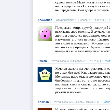
существенное.Мелочность никого не
наша прерогатива.Пожалуйста не ко
не переделать.Всем добра и успехов.
Александр
|
Опубликовано 11 Ноябрь 2013 в 03:58
|
О
Предлагаю «мир, дружбу, жвачку»! 
высказать своё мнение. Я думаю, чт
лично я отношусь нормально, местам
маркетинг это уже не ново..Главное
это видно и похвально. Условия мог
что по вкусу придётся. Задача дили
наверняка ещё запланировано много
Roman
|
Опубликовано 18 Ноябрь 2013 в 17:25
|
Ответ
Хочется сказать на счет рекламы и е
но а как без нее? Как раскрутить ка
Мельнице надо отдать должное что 
бигборды и т. д., вот это по настоящ
партнеры сами и стараются, дц во в
упростили. Тем более что по партнер
руками и ногами.
Artemon
|
Опубликовано 5 Декабрь 2013 в 01:50
|
Отве
Не могу понять чё все так на рекл