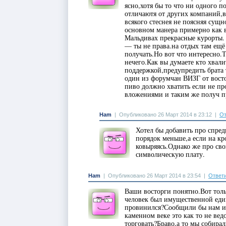
ясно,хотя бы то что ни одного п
отличаютя от других компаний,в
всякого стеснея не поясняя сущн
основном манера примерно как в
Мальдивах прекрасные курорты.
— ты не права.на отдых там ещё
получать.Но вот что интересно.
нечего.Как вы думаете кто хвал
поддержкой,предупредить брата 
один из форумчан ВИЗГ от вост
пиво должно хватить если не пр
вложениями и таким же получ 
Ham
|
Опубликовано 26 Март 2014 в 23:12
|
От
Хотел бы добавить про спред
порядок меньше,а если на кр
ковыряясь.Однако же про сво
символическую плату.
Ham
|
Опубликовано 26 Март 2014 в 23:54
|
Ответ
Ваши восторги понятно.Вот толь
человек был имущественной еди
провинился?Сообщили бы нам и
каменном веке это как то не вед
торговать?Браво,а то мы собирал