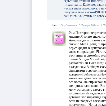
серьезной степени инвестиц
пирамида…. Конечно, ваши м
нельзя знать наверняка, а 
следовательно высокоРИСКО
ваш гневный отзыв не совсем
ham
|
Опубликовано 3 Январь 2014 в 11:55
Увы.Повторно встречается
мнение.Я точно знаю,что
Америке дочь с зятем взя
связи с МиллТрейд. и пр
берут кредит в центроба
связь с пирамидой?Что ту
величины и спокойно мож
суммы.Что до МиллТрейд,
расположили.Пока люди б
вкладчикам.В общем сх
финансами воротил проек
доверия»Трейдеры семёр
знают,что даже фантастич
без всего..На биржевой т
солидных капиталов..Все 
могу вспомнить своего г
пирамиды-обсуждалось на
добавил,что пирамида скр
если не вовремя соскочит
поступлений.Но на всякий