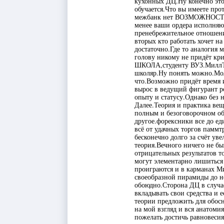
кухонных ДЦ.Ну конечно это 
обучается.Что вы имеете про
межбанк нет ВОЗМОЖНОСТИ б
менее ваши ордера исполняю
пренебрежительное отношени
вторых кто работать хочет на
достаточно.Где то аналогия
голову никому не придёт кр
ШКОЛА,студенту ВУЗ.МиллТр
школяр.Ну понять можно.Мол
что.Возможно придёт время и
вырос в ведущий фигурант р
опыту и статусу.Однако без н
Далее.Теория и практика ве
полным и безоговорочном об
другое.форексники все до ед
всё от удачных торгов паммт
бесконечно долго за счёт ув
теория.Вечного ничего не бы
отрицательных результатов т
могут элементарно лишиться
проиграются и в карманах Ми
своеобразной пирамиды до не
обоюдно.Сторона ДЦ в случа
вкладывать свои средства и 
теории предложить для обосн
на мой взгляд и вся анатоми
пожелать достичь равновеси