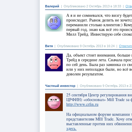
Валерий
|
Опубликовано 2 Октябрь 2013 в 18:33
|
Отв
А я и не сомневался, что визгу буд
происходит. Рынок делить не хочетс
переманили столько клиентов:) Кому
первый год, знаю как всё это прои
Милл Трейд. Инвестирую себе споко
Витя
|
Опубликовано 9 Октябрь 2013 в 16:24
|
Ответит
Да, объект стоит внимания, больше 
Трейд в середине лета. Сначала про
по сей день. Была раз заминка со св
или у них неполадки были, но всё в
доволен результатом.
Частный инвестор
|
Опубликовано 9 Октябрь 2013 в 2
25 сентября Центр регулирования 
ЦРФИН) «обосновал» Mill Trade за
http://www.crfin.ru
На официальном форуме компании т
представителям MIll Trade. Хочу от
выставленные против них обвинения
здесь.