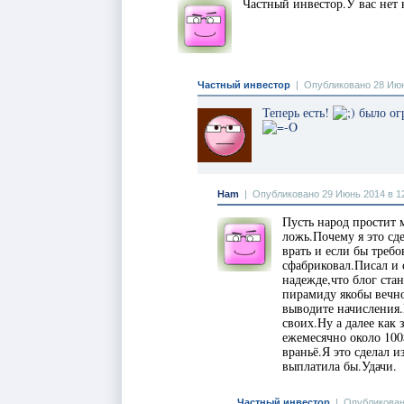
Частный инвестор.У вас нет
Частный инвестор
|
Опубликовано 28 Июн
Теперь есть!
было огр
Ham
|
Опубликовано 29 Июнь 2014 в 1
Пусть народ простит 
ложь.Почему я это сд
врать и если бы треб
сфабриковал.Писал и с
надежде,что блог ста
пирамиду якобы вечн
выводите начисления.
своих.Ну а далее как 
ежемесячно около 100
враньё.Я это сделал 
выплатила бы.Удачи.
Частный инвестор
|
Опубликован