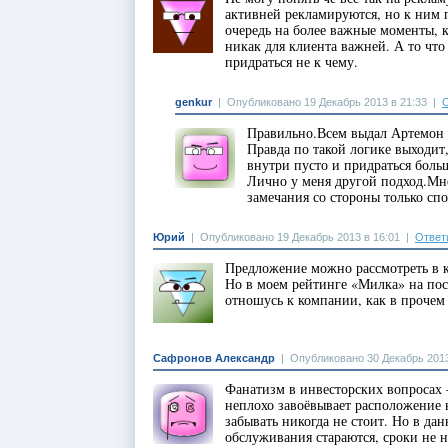
активней рекламируются, но к ним 
очередь на более важные моменты, к
никак для клиента важней. А то что
придраться не к чему.
genkur
|
Опубликовано 19 Декабрь 2013 в 21:33
|
О
Правильно.Всем выдал Артемон к
Правда по такой логике выходит,
внутри пусто и придраться больш
Лично у меня другой подход.Мне
замечания со стороны только сп
Юрий
|
Опубликовано 19 Декабрь 2013 в 16:01
|
Ответ
Предложение можно рассмотреть в к
Но в моем рейтинге «Милка» на посл
отношусь к компании, как в прочем
Сафронов Александр
|
Опубликовано 30 Декабрь 2013
Фанатизм в инвесторских вопросах 
неплохо завоёвывает расположение 
забывать никогда не стоит. Но в да
обслуживания стараются, сроки не 