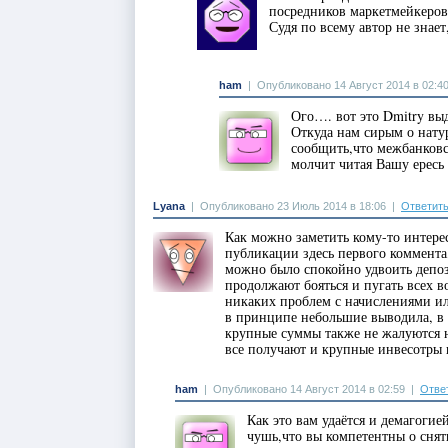
посредников маркетмейкеров
Судя по всему автор не знает,
ham
|
Опубликовано 14 Август 2014 в 02:4
Ого…. вот это Dmitry выд
Откуда нам сирым о нату
сообщить,что межбанковс
молчит читая Вашу ересь 
Lyana
|
Опубликовано 23 Июль 2014 в 18:06
|
Ответит
Как можно заметить кому-то интерес
публикации здесь первого коммента,
можно было спокойно удвоить депози
продолжают бояться и пугать всех во
никаких проблем с начислениями ил
в принципе небольшие выводила, в п
крупные суммы также не жалуются н
все получают и крупные инвесотры
ham
|
Опубликовано 14 Август 2014 в 02:59
|
Отве
Как это вам удаётся и демагоги
чушь,что вы компетентны о сня