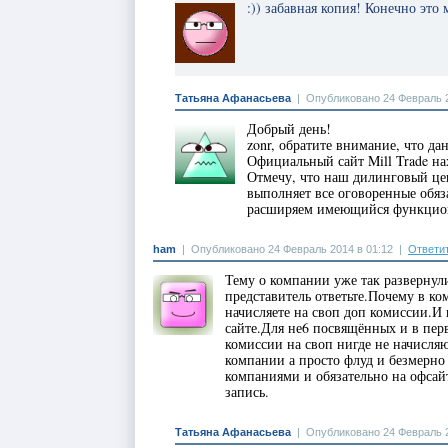
:)) забавная копия! Конечно это
Татьяна Афанасьева
|
Опубликовано 24 Февраль 2
Добрый день!
zonr, обратите внимание, что д
Официальный сайт Mill Trade на
Отмечу, что наш дилинговый це
выполняет все оговоренные обяз
расширяем имеющийся функцио
ham
|
Опубликовано 24 Февраль 2014 в 01:12
|
Ответи
Тему о компании уже так развернул
представитель ответьте.Почему в ко
начисляете на своп доп комиссии.И
сайте.Для не6 посвящённых и в пер
комиссии на своп нигде не начисля
компании а просто флуд и безмерно
компаниями и обязательно на офсайт
запись.
Татьяна Афанасьева
|
Опубликовано 24 Февраль 2