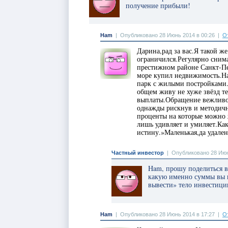
получение прибыли!
Ham
|
Опубликовано 28 Июнь 2014 в 00:26
|
О
Дарина,рад за вас.Я такой ж
ограничился.Регулярно сним
престижном районе Санкт-Пе
море купил недвижимость.На
парк с жилыми постройками
общем живу не хуже звёзд те
выплаты.Обращение вежливое
однажды рискнув и методичн
проценты на которые можно
лишь удивляет и умиляет.Как
истину.»Маленькая,да удален
Частный инвестор
|
Опубликовано 28 Июн
Ham, прошу поделиться 
какую именно суммы вы и
вывести» тело инвестици
Ham
|
Опубликовано 28 Июнь 2014 в 17:27
|
О