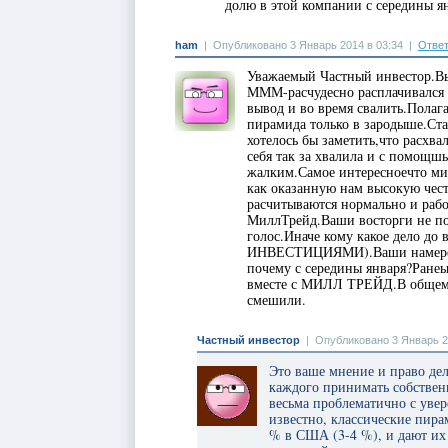
долю в этой компании с середины я
ham
|
Опубликовано 3 Январь 2014 в 03:34
|
Ответ
Уважаемый Частный инвестор.Вы
МММ-расчудесно расплачивался 
вывод и во время свалить.Полаг
пирамида только в зародыше.Ста
хотелось бы заметить,что расхв
себя так за хвалила и с помощш
жалким.Самое интересноечто мил
как оказанную нам высокую чест
расчитываются нормально и рабо
МиллТрейд.Ваши восторги не по
голос.Иначе кому какое дело до
ИНВЕСТИЦИЯМИ).Ваши намерени
почему с середины января?Ране
вместе с МИЛЛ ТРЕЙД.В общем р
смешили.
Частный инвестор
|
Опубликовано 3 Январь 2
Это ваше мнение и право де
каждого принимать собственн
весьма проблематично с увер
известно, классические пира
% в США (3-4 %), и дают их 