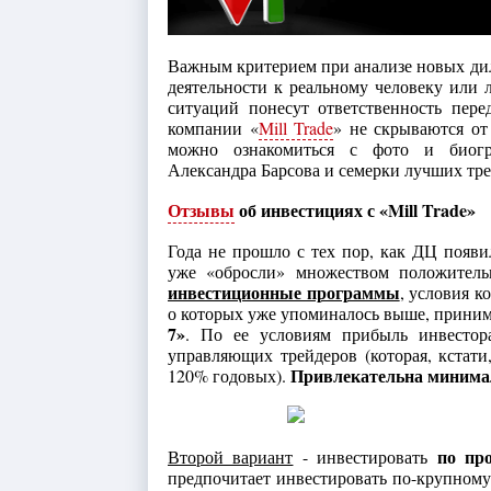
Важным критерием при анализе новых ди
деятельности к реальному человеку или 
ситуаций понесут ответственность пер
компании «
Mill Trade
» не скрываются от
можно ознакомиться с фото и биогра
Александра Барсова и семерки лучших тр
Отзывы
об инвестициях с «Mill Trade»
Года не прошло с тех пор, как ДЦ появ
уже «обросли» множеством положител
инвестиционные программы
, условия к
о которых уже упоминалось выше, приним
7»
. По ее условиям прибыль инвестора
управляющих трейдеров (которая, кстати
Привлекательна минимал
120% годовых).
по про
Второй вариант
- инвестировать
предпочитает инвестировать по-крупном