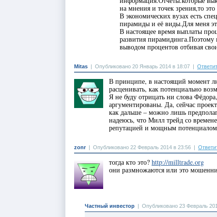
информация.Отчёты.которые выкл
на мнения и точек зрения,то это
В экономических вузах есть спе
пирамиды и её виды.Для меня это
В настоящее время выплаты проц
развития пирамидинга.Поэтому 
выводом процентов отбивая сво
Mitas
|
Опубликовано 20 Январь 2014 в 18:07
|
Ответи
В принципе, в настоящий момент 
расценивать, как потенциально возм
Я не буду отрицать ни слова Фёдора
аргументированы. Да, сейчас проек
как дальше – можно лишь предполаг
надеюсь, что Милл трейд со времене
репутацией и мощным потенциалом
zonr
|
Опубликовано 22 Февраль 2014 в 23:56
|
Ответи
тогда кто это?
http://milltrade.org
они размножаются или это мошенн
Частный инвестор
|
Опубликовано 23 Февраль 201