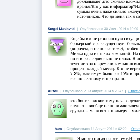
докладывает ,кто сколько вложил
вранья?Кто у вас информатор?
суммы очень даже сильно «жалу
источников..Что до меня,так я с
Sergei Maslovski
|
Опубликовано 30 Июль 2014 в 19:00
Еще бы им не резонансную ситуацию 
брокерской сфере существует боль
(впрочем, и не новые тоже), особенн
Милка одна из таких компаний. На с
но и в реале довольно не плохо. Я 
течение этого времени компания вы
процент каждый месяц. Кто не вери
7-8%, максимум было раз 15% в прош
все по честному и прозрачно.
Антон
|
Опубликовано 13 Август 2014 в 20:47
|
Ответи
кто боится рисков тому нечего дела
внушать. вообще не понимаю зачем т
ерунды… меня вот к примеру в милт
ham
|
Опубликовано 14 Август 2014 в 02:22
|
Отве
Я много писал на эту тему.И до