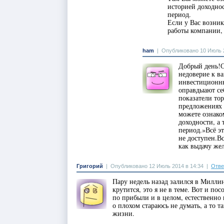
историей доходно
период.
Если у Вас возни
работы компании, 
ham
|
Опубликовано 10 Июль 2
Добрый день!С
недоверие к в
инвестиционны
оправдыают се
показатели то
предложениях 
можете ознако
доходности, а
период.»Всё э
не доступен.В
как выдачу же
Григорий
|
Опубликовано 12 Июль 2014 в 14:34
|
Отве
Пару недель назад залился в Миллин
крутится, это я не в теме. Вот и по
по прибыли и в целом, естественно 
о плохом стараюсь не думать, а то 
жизни.