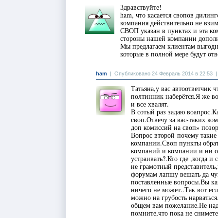
Здравствуйте!
ham, что касается свопов дилин
компания действительно не взи
СВОП указан в пунктах и эта ко
стороны нашей компании дополни
Мы предлагаем клиентам выгодны
которые в полной мере будут от
ham
|
Опубликовано 24 Февраль 2014 в 22:53
Татьяна,у вас автоответчик 
полтинник наберётся.Я же во
и все хвалят.
В сотый раз задаю воапрос.
своп.Отвечу за вас-таких ко
доп комиссий на своп» позор
Вопрос второй-почему такие
компании.Своп пункты обрат
компаний и компании и ни од
устраивать?.Кто где ,когда и
не грамотный представитель
форумам лапшу вешать да чуш
поставленные вопросы.Вы как
ничего не может..Так вот ес
можно на грубость нарваться
общем вам пожелание.Не над
помните,что пока не снимет