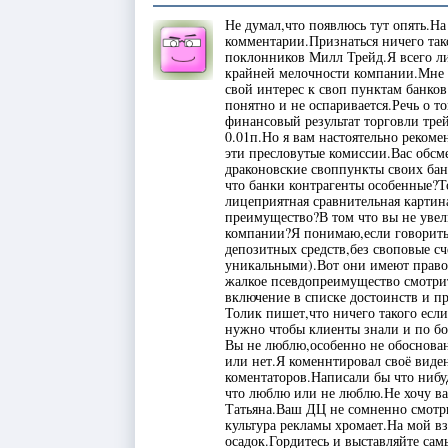
Не думал,что появлюсь тут опять.Н
комментарии.Признаться ничего тако
поклонников Милл Трейд.Я всего ли
крайней мелочности компании.Мне 
свой интерес к своп пунктам банков
понятно и не оспаривается.Речь о то
финансовый результат торговли тре
0.01п.Но я вам настоятельно рекоме
эти пресловутые комиссии.Вас обсм
драконовские своппункты своих бан
что банки контрагенты особенные?Т
лицеприятная сравнительная картин
преимущество?В том что вы не увел
компании?Я понимаю,если говорить
депозитных средств,без своповые сч
уникальными).Вот они имеют право 
жалкое псевдопреимущество смотри
включение в списке достоинств и 
Толик пишет,что ничего такого есл
нужно чтобы клиенты знали и по бо
Вы не люблю,особенно не обоснован
или нет.Я коменнтировал своё вид
коментаторов.Написали бы что нибу
что люблю или не люблю.Не хочу ва
Татьяна.Ваш ДЦ не сомненно смотр
культура рекламы хромает.На мой вз
осадок.Гордитесь и выставляйте сам