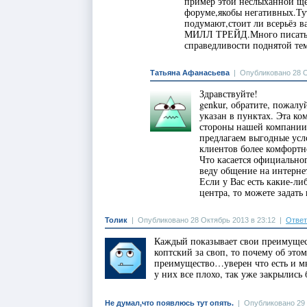
пример этой неслыханной ще
форуме,якобы негативных.Тут
подумают,стоит ли всерьёз 
МИЛЛ ТРЕЙД.Много писать ту
справедливости поднятой 
Татьяна Афанасьева
|
Опубликовано 28 О
Здравствуйте!
genkur, обратите, пожалу
указан в пунктах. Эта ко
стороны нашей компании 
предлагаем выгодные усло
клиентов более комфортн
Что касается официально
веду общение на интерне
Если у Вас есть какие-л
центра, то можете задать
Толик
|
Опубликовано 28 Октябрь 2013 в 23:12
|
Ответ
Каждый показывает свои преимущест
коптский за своп, то почему об этом
преимущество…уверен что есть и 
у них все плохо, так уже закрылись
Не думал,что появлюсь тут опять.
|
Опубликовано 29 