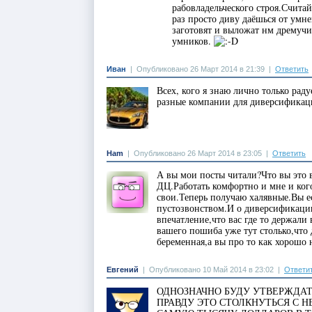
рабовладельческого строя.Счит
раз просто диву даёшься от умн
заготовят и выложат нм дремучи
умников.
Иван
|
Опубликовано 26 Март 2014 в 21:39
|
Ответить
Всех, кого я знаю лично только рад
разные компании для диверсификаци
Ham
|
Опубликовано 26 Март 2014 в 23:05
|
Ответить
А вы мои посты читали?Что вы это в
ДЦ.Работать комфортно и мне и ко
свои.Теперь получаю халявные.Вы ес
пустозвонством.И о диверсификации
впечатление,что вас где то держали
вашего пошиба уже тут столько,что 
беременная,а вы про то как хорошо 
Евгений
|
Опубликовано 10 Май 2014 в 23:02
|
Ответи
ОДНОЗНАЧНО БУДУ УТВЕРЖДА
ПРАВДУ ЭТО СТОЛКНУТЬСЯ С Н