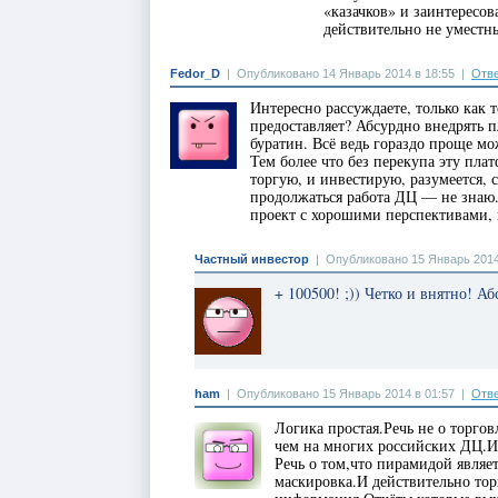
«казачков» и заинтересо
действительно не уместн
Fedor_D
|
Опубликовано 14 Январь 2014 в 18:55
|
Отве
Интересно рассуждаете, только как 
предоставляет? Абсурдно внедрять п
буратин. Всё ведь гораздо проще мо
Тем более что без перекупа эту пла
торгую, и инвестирую, разумеется, 
продолжаться работа ДЦ — не знаю.
проект с хорошими перспективами, 
Частный инвестор
|
Опубликовано 15 Январь 2014
+ 100500! ;)) Четко и внятно! А
ham
|
Опубликовано 15 Январь 2014 в 01:57
|
Отве
Логика простая.Речь не о торго
чем на многих российских ДЦ.И 
Речь о том,что пирамидой являет
маскировка.И действительно тор