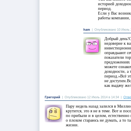
историей доходно
период.
Если у Вас возни
работы компании, 
ham
|
Опубликовано 10 Июль 2
Добрый день!С
недоверие к в
инвестиционны
оправдыают се
показатели то
предложениях 
можете ознако
доходности, а
период.»Всё э
не доступен.В
как выдачу же
Григорий
|
Опубликовано 12 Июль 2014 в 14:34
|
Отве
Пару недель назад залился в Миллин
крутится, это я не в теме. Вот и по
по прибыли и в целом, естественно 
о плохом стараюсь не думать, а то 
жизни.