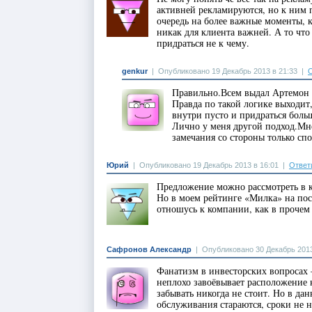
активней рекламируются, но к ним 
очередь на более важные моменты, к
никак для клиента важней. А то что
придраться не к чему.
genkur
|
Опубликовано 19 Декабрь 2013 в 21:33
|
О
Правильно.Всем выдал Артемон к
Правда по такой логике выходит,
внутри пусто и придраться больш
Лично у меня другой подход.Мне
замечания со стороны только сп
Юрий
|
Опубликовано 19 Декабрь 2013 в 16:01
|
Ответ
Предложение можно рассмотреть в к
Но в моем рейтинге «Милка» на посл
отношусь к компании, как в прочем
Сафронов Александр
|
Опубликовано 30 Декабрь 2013
Фанатизм в инвесторских вопросах 
неплохо завоёвывает расположение 
забывать никогда не стоит. Но в да
обслуживания стараются, сроки не 