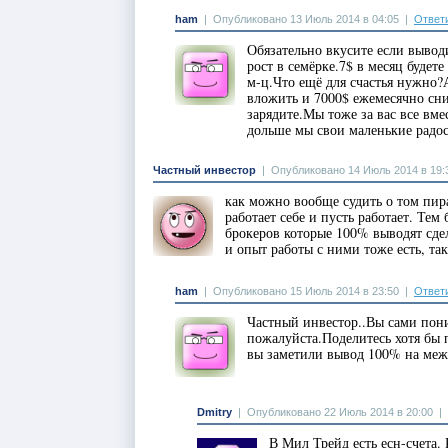
ham
|
Опубликовано 13 Июль 2014 в 04:05
|
Ответ
Обязательно вкусите если вывод
рост в семёрке.7$ в месяц будет
м-ц.Что ещё для счастья нужно?
вложить и 7000$ ежемесячно сн
зарядите.Мы тоже за вас все вме
дольше мы свои маленькие радос
Частный инвестор
|
Опубликовано 14 Июль 2014 в 19:
как можно вообще судить о том пира
работает себе и пусть работает. Тем
брокеров которые 100% выводят сд
и опыт работы с ними тоже есть, так
ham
|
Опубликовано 15 Июль 2014 в 23:50
|
Ответ
Частный инвестор..Вы сами пон
пожалуйста.Поделитесь хотя бы 
вы заметили вывод 100% на меж
Dmitry
|
Опубликовано 22 Июль 2014 в 20:00
|
В Мил Трейд есть есн-счета. 