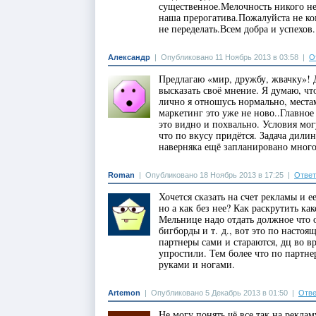
существенное.Мелочность никого не
наша прерогатива.Пожалуйста не ко
не переделать.Всем добра и успехов.
Александр
|
Опубликовано 11 Ноябрь 2013 в 03:58
|
О
Предлагаю «мир, дружбу, жвачку»! 
высказать своё мнение. Я думаю, чт
лично я отношусь нормально, местам
маркетинг это уже не ново..Главное
это видно и похвально. Условия мог
что по вкусу придётся. Задача дили
наверняка ещё запланировано много
Roman
|
Опубликовано 18 Ноябрь 2013 в 17:25
|
Ответ
Хочется сказать на счет рекламы и е
но а как без нее? Как раскрутить ка
Мельнице надо отдать должное что 
бигборды и т. д., вот это по настоящ
партнеры сами и стараются, дц во в
упростили. Тем более что по партнер
руками и ногами.
Artemon
|
Опубликовано 5 Декабрь 2013 в 01:50
|
Отве
Не могу понять чё все так на рекл