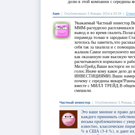
долю в этой компании с середины я
ham
|
Опубликовано 3 Январь 2014 в 03:34
|
Ответ
Уважаемый Частный инвестор.Вы
МММ-расчудесно расплачивался 
вывод и во время свалить.Полаг
пирамида только в зародыше.Ста
хотелось бы заметить,что расхв
себя так за хвалила и с помощш
жалким.Самое интересноечто мил
как оказанную нам высокую чест
расчитываются нормально и рабо
МиллТрейд.Ваши восторги не по
голос.Иначе кому какое дело до
ИНВЕСТИЦИЯМИ).Ваши намерени
почему с середины января?Ране
вместе с МИЛЛ ТРЕЙД.В общем р
смешили.
Частный инвестор
|
Опубликовано 3 Январь 2
Это ваше мнение и право де
каждого принимать собственн
весьма проблематично с увер
известно, классические пира
% в США (3-4 %), и дают их 