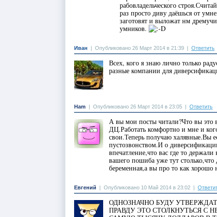
рабовладельческого строя.Счит
раз просто диву даёшься от умн
заготовят и выложат нм дремучи
умников.
Иван
|
Опубликовано 26 Март 2014 в 21:39
|
Ответить
Всех, кого я знаю лично только рад
разные компании для диверсификаци
Ham
|
Опубликовано 26 Март 2014 в 23:05
|
Ответить
А вы мои посты читали?Что вы это в
ДЦ.Работать комфортно и мне и ко
свои.Теперь получаю халявные.Вы ес
пустозвонством.И о диверсификации
впечатление,что вас где то держали
вашего пошиба уже тут столько,что 
беременная,а вы про то как хорошо 
Евгений
|
Опубликовано 10 Май 2014 в 23:02
|
Ответи
ОДНОЗНАЧНО БУДУ УТВЕРЖДА
ПРАВДУ ЭТО СТОЛКНУТЬСЯ С Н