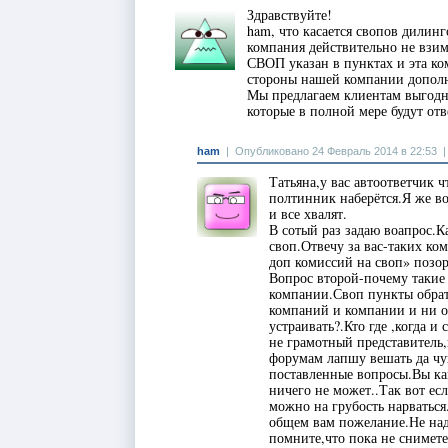
Здравствуйте!
ham, что касается свопов дилин
компания действительно не взи
СВОП указан в пунктах и эта ко
стороны нашей компании дополни
Мы предлагаем клиентам выгодны
которые в полной мере будут от
ham
|
Опубликовано 24 Февраль 2014 в 22:53
Татьяна,у вас автоответчик 
полтинник наберётся.Я же во
и все хвалят.
В сотый раз задаю воапрос.
своп.Отвечу за вас-таких ко
доп комиссий на своп» позор
Вопрос второй-почему такие
компании.Своп пункты обрат
компаний и компании и ни од
устраивать?.Кто где ,когда и
не грамотный представитель
форумам лапшу вешать да чуш
поставленные вопросы.Вы как
ничего не может..Так вот ес
можно на грубость нарваться
общем вам пожелание.Не над
помните,что пока не снимет