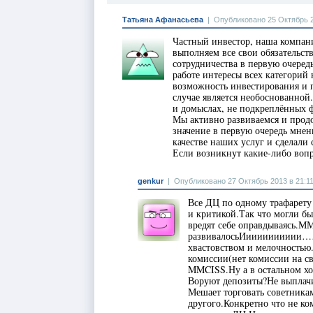
Татьяна Афанасьева
|
Опубликовано 25 Октябрь 2
Частный инвестор, наша компан
выполняем все свои обязательст
сотрудничества в первую очередь
работе интересы всех категорий 
возможность инвестирования и 
случае является необоснованной.
и домыслах, не подкреплённых 
Мы активно развиваемся и продо
значение в первую очередь мнен
качестве наших услуг и сделали
Если возникнут какие-либо вопро
genkur
|
Опубликовано 27 Октябрь 2013 в 21:1
Все ДЦ по одному трафарету
и критикой.Так что могли б
вредят себе оправдываясь.М
развивалосьИииииииииии……
хвастовством и мелочностью.
комиссии(нет комиссии на с
MMCISS.Ну а в остальном хот
Воруют депозиты?Не выплач
Мешает торговать советника
другого.Конкретно что не ко