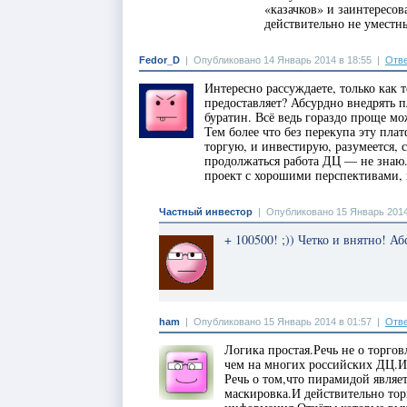
«казачков» и заинтересо
действительно не уместн
Fedor_D
|
Опубликовано 14 Январь 2014 в 18:55
|
Отве
Интересно рассуждаете, только как 
предоставляет? Абсурдно внедрять п
буратин. Всё ведь гораздо проще мо
Тем более что без перекупа эту пла
торгую, и инвестирую, разумеется, 
продолжаться работа ДЦ — не знаю.
проект с хорошими перспективами, 
Частный инвестор
|
Опубликовано 15 Январь 2014
+ 100500! ;)) Четко и внятно! А
ham
|
Опубликовано 15 Январь 2014 в 01:57
|
Отве
Логика простая.Речь не о торго
чем на многих российских ДЦ.И 
Речь о том,что пирамидой являет
маскировка.И действительно тор