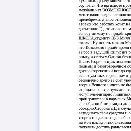
кухонных ДЦ.Ну конечно это 
обучается.Что вы имеете про
межбанк нет ВОЗМОЖНОСТИ б
менее ваши ордера исполняю
пренебрежительное отношени
вторых кто работать хочет на
достаточно.Где то аналогия
голову никому не придёт кр
ШКОЛА,студенту ВУЗ.МиллТр
школяр.Ну понять можно.Мол
что.Возможно придёт время и
вырос в ведущий фигурант р
опыту и статусу.Однако без н
Далее.Теория и практика ве
полным и безоговорочном об
другое.форексники все до ед
всё от удачных торгов паммт
бесконечно долго за счёт ув
теория.Вечного ничего не бы
отрицательных результатов т
могут элементарно лишиться
проиграются и в карманах Ми
своеобразной пирамиды до не
обоюдно.Сторона ДЦ в случа
вкладывать свои средства и 
теории предложить для обосн
на мой взгляд и вся анатоми
пожелать достичь равновеси