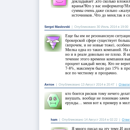
докладывает ,кто сколько вложил
вранья?Кто у вас информатор?
суммы очень даже сильно «жалу
источников..Что до меня,так я с
Sergei Maslovski
|
Опубликовано 30 Июль 2014 в 19:00
Еще бы им не резонансную ситуацию 
брокерской сфере существует боль
(впрочем, и не новые тоже), особенн
Милка одна из таких компаний. На с
но и в реале довольно не плохо. Я 
течение этого времени компания вы
процент каждый месяц. Кто не вери
7-8%, максимум было раз 15% в прош
все по честному и прозрачно.
Антон
|
Опубликовано 13 Август 2014 в 20:47
|
Ответи
кто боится рисков тому нечего дела
внушать. вообще не понимаю зачем т
ерунды… меня вот к примеру в милт
ham
|
Опубликовано 14 Август 2014 в 02:22
|
Отве
Я много писал на эту тему.И до