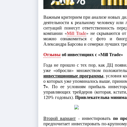
Важным критерием при анализе новых ди
деятельности к реальному человеку или 
ситуаций понесут ответственность пер
компании «
Mill Trade
» не скрываются от
можно ознакомиться с фото и биогра
Александра Барсова и семерки лучших тр
Отзывы
об инвестициях с «Mill Trade»
Года не прошло с тех пор, как ДЦ появ
уже «обросли» множеством положител
инвестиционные программы
, условия к
о которых уже упоминалось выше, приним
7»
. По ее условиям прибыль инвестора
управляющих трейдеров (которая, кстати
Привлекательна минимал
120% годовых).
по про
Второй вариант
- инвестировать
предпочитает инвестировать по-крупном