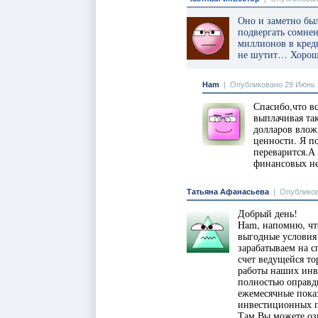
Оно и заметно бы
подвергать сомнен
миллионов в креди
не шутит… Хорошо
Ham
|
Опубликовано 29 Июнь 2
Спасибо,что в
выплачивая та
долларов влож
ценности. Я п
переварится.А
финансовых не
Татьяна Афанасьева
|
Опубликов
Добрый день!
Ham, напомню, чт
выгодные условия
зарабатываем на 
счет ведущейся то
работы наших инв
полностью оправды
ежемесячные пока
инвестиционных п
Там Вы можете оз