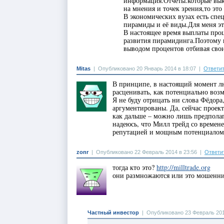
информация.Отчёты.которые выкл
на мнения и точек зрения,то это
В экономических вузах есть спе
пирамиды и её виды.Для меня это
В настоящее время выплаты проц
развития пирамидинга.Поэтому 
выводом процентов отбивая сво
Mitas
|
Опубликовано 20 Январь 2014 в 18:07
|
Ответи
В принципе, в настоящий момент 
расценивать, как потенциально возм
Я не буду отрицать ни слова Фёдора
аргументированы. Да, сейчас проек
как дальше – можно лишь предполаг
надеюсь, что Милл трейд со времене
репутацией и мощным потенциалом
zonr
|
Опубликовано 22 Февраль 2014 в 23:56
|
Ответи
тогда кто это?
http://milltrade.org
они размножаются или это мошенн
Частный инвестор
|
Опубликовано 23 Февраль 201