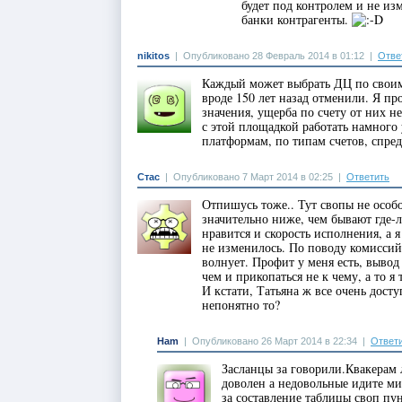
будет под контролем и не из
банки контрагенты.
nikitos
|
Опубликовано 28 Февраль 2014 в 01:12
|
Отве
Каждый может выбрать ДЦ по своим 
вроде 150 лет назад отменили. Я п
значения, ущерба по счету от них н
с этой площадкой работать намного
платформам, по типам счетов, спре
Стас
|
Опубликовано 7 Март 2014 в 02:25
|
Ответить
Отпишусь тоже.. Тут свопы не особ
значительно ниже, чем бывают где-
нравится и скорость исполнения, а я
не изменилось. По поводу комиссий 
волнует. Профит у меня есть, вывод
чем и прикопаться не к чему, а то я
И кстати, Татьяна ж все очень досту
непонятно то?
Ham
|
Опубликовано 26 Март 2014 в 22:34
|
Ответ
Засланцы за говорили.Квакерам 
доволен а недовольные идите ми
за составление таблицы своп пу