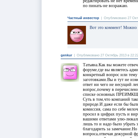
редактировать не нет времен
по пинать-не возражаю.
Частный инвестор
|
Опубликовано 27 Окт
Вот это коммент! Можно 
genkur
|
Опубликовано 27 Октябрь 2013 в 22:2
Татьяна.Как вы можете отвеч
форуме,где вы являетесь адм
конкретный вопрос или тем
заготовками.Вы и тут не из
ответ ни чего не несущий ле
вопрос,почему в перечисле
списке основных ПРЕИМКЩЕ
Суть в том,что компаний так
природе.И даже если бы был
комиссия, сама по себе мелоч
просил в цифрах пусть и вир
вашими ответами улю-люкали
лишь то и надо было убрать 
благодарить за замечание.Но
вопроса,отвечая дежурной фр