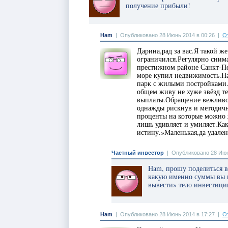
получение прибыли!
Ham
|
Опубликовано 28 Июнь 2014 в 00:26
|
О
Дарина,рад за вас.Я такой ж
ограничился.Регулярно сним
престижном районе Санкт-Пе
море купил недвижимость.На
парк с жилыми постройками
общем живу не хуже звёзд те
выплаты.Обращение вежливое
однажды рискнув и методичн
проценты на которые можно
лишь удивляет и умиляет.Как
истину.»Маленькая,да удален
Частный инвестор
|
Опубликовано 28 Июн
Ham, прошу поделиться 
какую именно суммы вы и
вывести» тело инвестици
Ham
|
Опубликовано 28 Июнь 2014 в 17:27
|
О