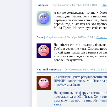
Валерий
|
Опубликовано 2 Октябрь 2013 в 18:33
|
Отв
А я и не сомневался, что визгу буд
происходит. Рынок делить не хочетс
переманили столько клиентов:) Кому
первый год, знаю как всё это прои
Милл Трейд. Инвестирую себе споко
Витя
|
Опубликовано 9 Октябрь 2013 в 16:24
|
Ответит
Да, объект стоит внимания, больше 
Трейд в середине лета. Сначала про
по сей день. Была раз заминка со св
или у них неполадки были, но всё в
доволен результатом.
Частный инвестор
|
Опубликовано 9 Октябрь 2013 в 2
25 сентября Центр регулирования 
ЦРФИН) «обосновал» Mill Trade за
http://www.crfin.ru
На официальном форуме компании т
представителям MIll Trade. Хочу от
выставленные против них обвинения
здесь.