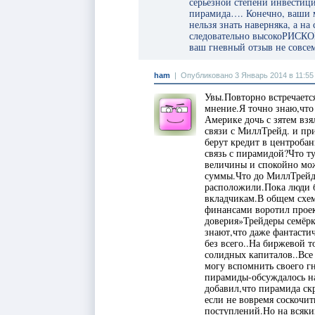
серьезной степени инвестиц
пирамида…. Конечно, ваши м
нельзя знать наверняка, а 
следовательно высокоРИСКО
ваш гневный отзыв не совсем
ham
|
Опубликовано 3 Январь 2014 в 11:55
Увы.Повторно встречается
мнение.Я точно знаю,что
Америке дочь с зятем взя
связи с МиллТрейд. и пр
берут кредит в центроба
связь с пирамидой?Что ту
величины и спокойно мож
суммы.Что до МиллТрейд,
расположили.Пока люди б
вкладчикам.В общем сх
финансами воротил проек
доверия»Трейдеры семёр
знают,что даже фантастич
без всего..На биржевой т
солидных капиталов..Все 
могу вспомнить своего г
пирамиды-обсуждалось на
добавил,что пирамида скр
если не вовремя соскочит
поступлений.Но на всякий