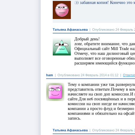
:)) забавная копия! Конечно это
Татьяна Афанасьева
|
Опубликовано 24 Февраль 2
Добрый день!
zonr, обратите внимание, что д
Официальный сайт Mill Trade на
Отмечу, что наш дилинговый це
выполняет все оговоренные обяз
расширяем имеющийся функцио
ham
|
Опубликовано 24 Февраль 2014 в 01:12
|
Ответи
Тему о компании уже так развернул
представитель ответьте.Почему в ко
начисляете на своп доп комиссии.И
сайте.Для не6 посвящённых и в пер
комиссии на своп нигде не начисля
компании а просто флуд и безмерно
компаниями и обязательно на офсайт
запись.
Татьяна Афанасьева
|
Опубликовано 24 Февраль 2