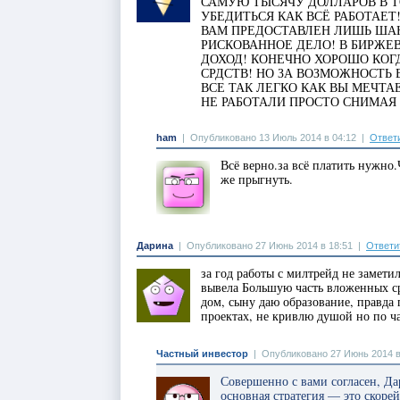
САМУЮ ТЫСЯЧУ ДОЛЛАРОВ В Т
УБЕДИТЬСЯ КАК ВСЁ РАБОТАЕТ
ВАМ ПРЕДОСТАВЛЕН ЛИШЬ ШАН
РИСКОВАННОЕ ДЕЛО! В БИРЖЕ
ДОХОД! КОНЕЧНО ХОРОШО КОГ
СРДСТВ! НО ЗА ВОЗМОЖНОСТЬ
ВСЕ ТАК ЛЕГКО КАК ВЫ МЕЧТА
НЕ РАБОТАЛИ ПРОСТО СНИМАЯ
ham
|
Опубликовано 13 Июль 2014 в 04:12
|
Ответ
Всё верно.за всё платить нужно
же прыгнуть.
Дарина
|
Опубликовано 27 Июнь 2014 в 18:51
|
Ответи
за год работы с милтрейд не замети
вывела Большую часть вложенных с
дом, сыну даю образование, правда 
проектах, не кривлю душой но по ч
Частный инвестор
|
Опубликовано 27 Июнь 2014 в
Совершенно с вами согласен, Д
основная стратегия — это скоре