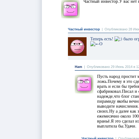
Частный инвестор.У вас нет
Частный инвестор
|
Опубликовано 28 Июн
Теперь есть!
было огр
Ham
|
Опубликовано 29 Июнь 2014 в 1
Пусть народ простит 
ложь.Почему я это сд
врать и если бы треб
сфабриковал.Писал и с
надежде,что блог ста
пирамиду якобы вечн
выводите начисления.
своих.Ну а далее как 
ежемесячно около 100
враньё.Я это сделал 
выплатила бы.Удачи.
Частный инвестор
|
Опубликован