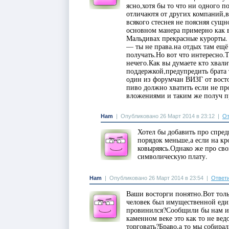
ясно,хотя бы то что ни одного п
отличаютя от других компаний,в
всякого стеснея не поясняя сущн
основном манера примерно как в
Мальдивах прекрасные курорты.
— ты не права.на отдых там ещё
получать.Но вот что интересно.
нечего.Как вы думаете кто хвал
поддержкой,предупредить брата 
один из форумчан ВИЗГ от вост
пиво должно хватить если не пр
вложениями и таким же получ 
Ham
|
Опубликовано 26 Март 2014 в 23:12
|
От
Хотел бы добавить про спред
порядок меньше,а если на кр
ковыряясь.Однако же про сво
символическую плату.
Ham
|
Опубликовано 26 Март 2014 в 23:54
|
Ответ
Ваши восторги понятно.Вот толь
человек был имущественной еди
провинился?Сообщили бы нам и
каменном веке это как то не вед
торговать?Браво,а то мы собирал