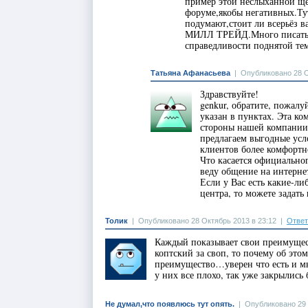
пример этой неслыханной ще
форуме,якобы негативных.Тут
подумают,стоит ли всерьёз 
МИЛЛ ТРЕЙД.Много писать ту
справедливости поднятой 
Татьяна Афанасьева
|
Опубликовано 28 О
Здравствуйте!
genkur, обратите, пожалу
указан в пунктах. Эта ко
стороны нашей компании 
предлагаем выгодные усло
клиентов более комфортн
Что касается официально
веду общение на интерне
Если у Вас есть какие-л
центра, то можете задать
Толик
|
Опубликовано 28 Октябрь 2013 в 23:12
|
Ответ
Каждый показывает свои преимущест
коптский за своп, то почему об этом
преимущество…уверен что есть и 
у них все плохо, так уже закрылись
Не думал,что появлюсь тут опять.
|
Опубликовано 29 