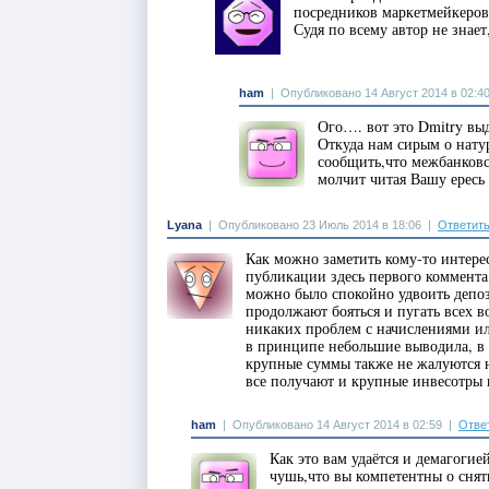
посредников маркетмейкеров
Судя по всему автор не знает,
ham
|
Опубликовано 14 Август 2014 в 02:4
Ого…. вот это Dmitry выд
Откуда нам сирым о нату
сообщить,что межбанковс
молчит читая Вашу ересь 
Lyana
|
Опубликовано 23 Июль 2014 в 18:06
|
Ответит
Как можно заметить кому-то интерес
публикации здесь первого коммента,
можно было спокойно удвоить депози
продолжают бояться и пугать всех во
никаких проблем с начислениями ил
в принципе небольшие выводила, в п
крупные суммы также не жалуются н
все получают и крупные инвесотры
ham
|
Опубликовано 14 Август 2014 в 02:59
|
Отве
Как это вам удаётся и демагоги
чушь,что вы компетентны о сня