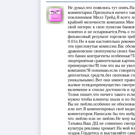
Не думал,что появлюсь тут опять.Н
комментарии.Признаться ничего тако
поклонников Милл Трейд.Я всего ли
крайней мелочности компании.Мне 
свой интерес к своп пунктам банков
понятно и не оспаривается.Речь о то
финансовый результат торговли тре
0.01п.Но я вам настоятельно рекоме
эти пресловутые комиссии.Вас обсм
драконовские своппункты своих бан
что банки контрагенты особенные?Т
лицеприятная сравнительная картин
преимущество?В том что вы не увел
компании?Я понимаю,если говорить
депозитных средств,без своповые сч
уникальными).Вот они имеют право 
жалкое псевдопреимущество смотри
включение в списке достоинств и 
Толик пишет,что ничего такого есл
нужно чтобы клиенты знали и по бо
Вы не люблю,особенно не обоснован
или нет.Я коменнтировал своё вид
коментаторов.Написали бы что нибу
что люблю или не люблю.Не хочу ва
Татьяна.Ваш ДЦ не сомненно смотр
культура рекламы хромает.На мой вз
осадок.Гордитесь и выставляйте сам