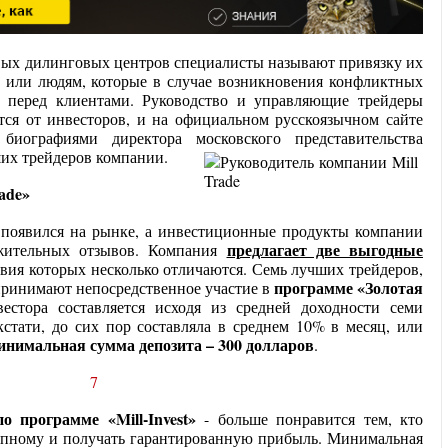
ых дилинговых центров специалисты называют привязку их
у или людям, которые в случае возникновения конфликтных
ь перед клиентами. Руководство и управляющие трейдеры
тся от инвесторов, и на официальном русскоязычном сайте
иографиями директора московского представительства
ших трейдеров компании.
ade»
 появился на рынке, а инвестиционные продукты компании
предлагает две выгодные
жительных отзывов. Компания
овия которых несколько отличаются. Семь лучших трейдеров,
программе «Золотая
принимают непосредственное участие в
естора составляется исходя из средней доходности семи
кстати, до сих пор составляла в среднем 10% в месяц, или
нимальная сумма депозита – 300 долларов
.
по программе «Mill-Invest»
- больше понравится тем, кто
упному и получать гарантированную прибыль. Минимальная