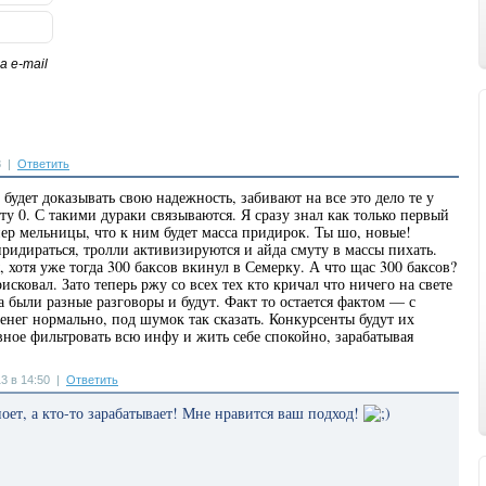
 e-mail
8
|
Ответить
будет доказывать свою надежность, забивают на все это дело те у
ту 0. С такими дураки связываются. Я сразу знал как только первый
анер мельницы, что к ним будет масса придирок. Ты шо, новые!
идираться, тролли активизируются и айда смуту в массы пихать.
 хотя уже тогда 300 баксов вкинул в Семерку. А что щас 300 баксов?
исковал. Зато теперь ржу со всех тех кто кричал что ничего на свете
а были разные разговоры и будут. Факт то остается фактом — с
енег нормально, под шумок так сказать. Конкурсенты будут их
авное фильтровать всю инфу и жить себе спокойно, зарабатывая
3 в 14:50
|
Ответить
ноет, а кто-то зарабатывает! Мне нравится ваш подход!