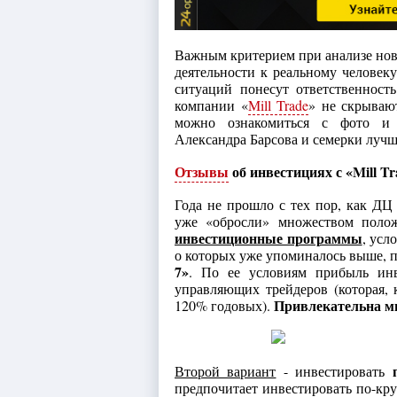
Важным критерием при анализе нов
деятельности к реальному человек
ситуаций понесут ответственност
компании «
Mill Trade
» не скрываю
можно ознакомиться с фото и б
Александра Барсова и семерки луч
Отзывы
об инвестициях с «Mill Tr
Года не прошло с тех пор, как ДЦ
уже «обросли» множеством поло
инвестиционные программы
, усл
о которых уже упоминалось выше, 
7»
. По ее условиям прибыль инв
управляющих трейдеров (которая, 
Привлекательна ми
120% годовых).
Второй вариант
- инвестировать
предпочитает инвестировать по-кр