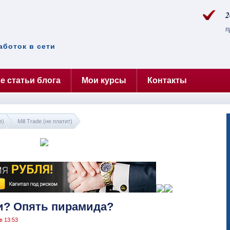
2
п
аботок в сети
е статьи блога
Мои курсы
Контакты
в)
Mill Trade (не платит)
ки? Опять пирамида?
в 13:53