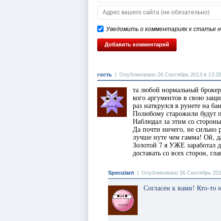
Уведомить о комментариях к статье на
гость
|
Опубликовано 26 Сентябрь 2013 в 13:2
та любой нормальный брокер 
кого аргументов в свою защи
раз наткрулся в рунете на б
Полюбому старожили будут пр
Наблюдал за этим со стороны,
Да почти ничего, не сильно р
лучше нуте чем гамма! Ой, д
Золотой 7 я УЖЕ заработал д
доставать со всех сторон, гл
Speculant
|
Опубликовано 26 Сентябрь 201
Согласен к вами! Кто-то 