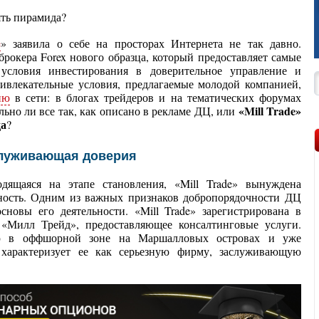
e
» заявила о себе на просторах Интернета не так давно.
рокера Forex нового образца, который предоставляет самые
условия инвестирования в доверительное управление и
ивлекательные условия, предлагаемые молодой компанией,
ию
в сети: в блогах трейдеров и на тематических форумах
«
Mill
Trade»
льно ли все так, как описано в рекламе ДЦ, или
да
?
аслуживающая доверия
одящаяся на этапе становления, «Mill Trade» вынуждена
ность. Одним из важных признаков добропорядочности ДЦ
новы его деятельности. «Mill Trade» зарегистрирована в
Милл Трейд», предоставляющее консалтинговые услуги.
ю в оффшорной зоне на Маршалловых островах и уже
 характеризует ее как серьезную фирму, заслуживающую