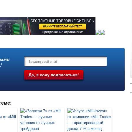
выми
!
теме: