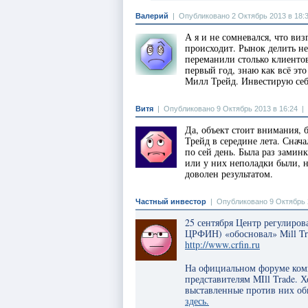
Валерий
|
Опубликовано 2 Октябрь 2013 в 18:
А я и не сомневался, что ви
происходит. Рынок делить не
переманили столько клиентов
первый год, знаю как всё эт
Милл Трейд. Инвестирую себ
Витя
|
Опубликовано 9 Октябрь 2013 в 16:24
|
Да, объект стоит внимания, 
Трейд в середине лета. Снач
по сей день. Была раз заминк
или у них неполадки были, н
доволен результатом.
Частный инвестор
|
Опубликовано 9 Октябрь 
25 сентября Центр регулиро
ЦРФИН) «обосновал» Mill Tr
http://www.crfin.ru
На официальном форуме комп
представителям MIll Trade. 
выставленные против них об
здесь.