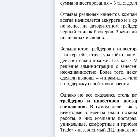
сумма инвестирования – 3 тыс. долл
Отзывы реальных клиентов компан
всегда начисляется аккуратно и в с
не менее, на авторитетном трейд
черный список брокеров. Значит ли
поспешных выводов.
Большинство трейдеров и инвесторо
– интерфейс, структура сайта, эле
действительно похожи. Так как к 
решение администрации о занесен
неожиданностью. Более того, нек
сделали выводы – «пирамида», «кло
в поддержку своей точки зрения.
Однако не все оказались столь к
трейдеров и инвесторов поста
совпадения.
В самом деле, как ут
некоторые элементы были позаим
работы, в них компания постарала
уникальные, комфортные и прибыль
Trade» - независимый ДЦ, никак не