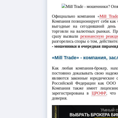
Официально компания «
Mill Trad
Компания позиционирует себя как б
выгодные на сегодняшний день 
торговли на валютных рынках. Пр
сразу вызвали
резонансную реакц
разгорелись споры о том, действите
- мошенники и очередная пирами
«Mill Trade» - компания, з
Как любая компания-брокер, нах
постоянно доказывать свою надеж
являются законные юридические ос
Российской Федерации как ООО «
Компания также имеет лицензи
зарегистрирована в
ЦРОФР
, что
доверия.