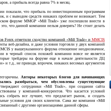
аров, а прибыль всегда равна 7% в месяц.
ии показали, что прибыль по инвестиционным программам
рок, и с выводом средств никаких проблем не возникает. Тем
ерском форуме MMGP «Mill Trade» уже поспешили внести в
 это, что данной компании нельзя доверять? Не стоит делать
в Forex отметили сходство компаний «Mill Trade» и
MMCIS
менты веб-дизайна, и даже условия торговли у двух компаний
MMCIS у вышеуказанного форума отношение неоднозначное,
ии в черный список похожей компании вовсе не является
оторые трейдеры на форуме еще в начале деятельности ДЦ
н» и т.д., не приводя, впрочем, никаких весомых аргументов
Авторы некоторых блогов для начинающих
атегоричны.
рались разобраться, чем обусловлены существующие
верждают сотрудники «Mill Trade», при создании сайта
ствованы у компаний-конкурентов. Что касается условий
сь собрать все лучшее, что предлагает рынок, и создать
ные условия для своих клиентов. Сама же компания «Mill
 связанный с другими организациями данной сферы.