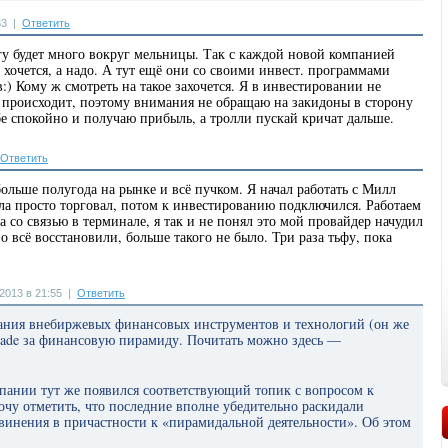
33
|
Ответить
згу будет много вокруг мельницы. Так с каждой новой компанией
 хочется, а надо. А тут ещё они со своими инвест. программами
:) Кому ж смотреть на такое захочется. Я в инвестировании не
о происходит, поэтому внимания не обращаю на закидоны в сторону
е спокойно и получаю прибыль, а тролли пускай кричат дальше.
Ответить
больше полугода на рынке и всё пучком. Я начал работать с Милл
ала просто торговал, потом к инвестированию подключился. Работаем
а со связью в терминале, я так и не понял это мой провайдер начудил
о всё восстановили, больше такого не было. Три раза тьфу, пока
2013 в 21:55
|
Ответить
вания внебиржевых финансовых инструментов и технологий (он же
ade за финансовую пирамиду. Почитать можно здесь —
ании тут же появился соответствующий топик с вопросом к
Хочу отметить, что последние вполне убедительно раскидали
винения в причастности к «пирамидальной деятельности». Об этом