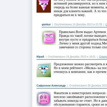
активней рекламируются, но к ним 
очередь на более важные моменты, к
никак для клиента важней. А то что
придраться не к чему.
genkur
|
Опубликовано 19 Декабрь 2013 в 21:33
|
О
Правильно.Всем выдал Артемон к
Правда по такой логике выходит,
внутри пусто и придраться больш
Лично у меня другой подход.Мне
замечания со стороны только сп
Юрий
|
Опубликовано 19 Декабрь 2013 в 16:01
|
Ответ
Предложение можно рассмотреть в к
Но в моем рейтинге «Милка» на посл
отношусь к компании, как в прочем
Сафронов Александр
|
Опубликовано 30 Декабрь 2013
Фанатизм в инвесторских вопросах 
неплохо завоёвывает расположение 
забывать никогда не стоит. Но в да
обслуживания стараются, сроки не 