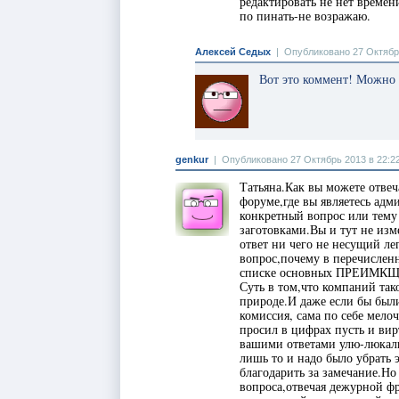
редактировать не нет времен
по пинать-не возражаю.
Алексей Седых
|
Опубликовано 27 Октябрь
Вот это коммент! Можно 
genkur
|
Опубликовано 27 Октябрь 2013 в 22:2
Татьяна.Как вы можете отвеч
форуме,где вы являетесь адм
конкретный вопрос или тем
заготовками.Вы и тут не из
ответ ни чего не несущий ле
вопрос,почему в перечисле
списке основных ПРЕИМКЩЕ
Суть в том,что компаний так
природе.И даже если бы был
комиссия, сама по себе мелоч
просил в цифрах пусть и вир
вашими ответами улю-люкали
лишь то и надо было убрать 
благодарить за замечание.Но
вопроса,отвечая дежурной фр