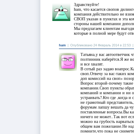
Здравствуйте!
ham, что касается свопов дилин
компания действительно не взи
СВОП указан в пунктах и эта ко
стороны нашей компании дополни
Мы предлагаем клиентам выгодны
которые в полной мере будут от
ham
|
Опубликовано 24 Февраль 2014 в 22:53
Татьяна,у вас автоответчик 
полтинник наберётся.Я же во
и все хвалят.
В сотый раз задаю воапрос.
своп.Отвечу за вас-таких ко
доп комиссий на своп» позор
Вопрос второй-почему такие
компании.Своп пункты обрат
компаний и компании и ни од
устраивать?.Кто где ,когда и
не грамотный представитель
форумам лапшу вешать да чуш
поставленные вопросы.Вы как
ничего не может..Так вот ес
можно на грубость нарваться
общем вам пожелание.Не над
помните,что пока не снимет