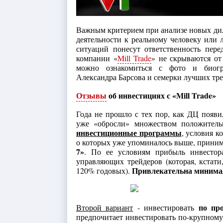
Важным критерием при анализе новых ди
деятельности к реальному человеку или 
ситуаций понесут ответственность пер
компании «
Mill Trade
» не скрываются от
можно ознакомиться с фото и биогра
Александра Барсова и семерки лучших тр
Отзывы
об инвестициях с «Mill Trade»
Года не прошло с тех пор, как ДЦ появ
уже «обросли» множеством положител
инвестиционные программы
, условия к
о которых уже упоминалось выше, приним
7»
. По ее условиям прибыль инвестора
управляющих трейдеров (которая, кстати
Привлекательна минимал
120% годовых).
по про
Второй вариант
- инвестировать
предпочитает инвестировать по-крупном