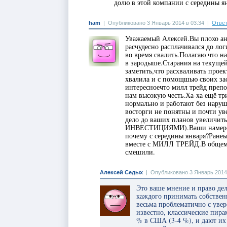
долю в этой компании с середины я
ham
|
Опубликовано 3 Январь 2014 в 03:34
|
Ответ
Уважаемый Алексей.Вы плохо а
расчудесно расплачивался до ло
во время свалить.Полагаю что н
в зародыше.Старания на текущей
заметить,что расхваливать прое
хвалила и с помощшью своих за
интересноечто милл трейд препо
нам высокую честь.Ха-ха ещё тр
нормально и работают без нару
восторги не понятны и почти ув
дело до ваших планов увеличить
ИНВЕСТИЦИЯМИ).Ваши намерени
почему с середины января?Ране
вместе с МИЛЛ ТРЕЙД.В общем р
смешили.
Алексей Седых
|
Опубликовано 3 Январь 2014 
Это ваше мнение и право де
каждого принимать собственн
весьма проблематично с увер
известно, классические пира
% в США (3-4 %), и дают их 