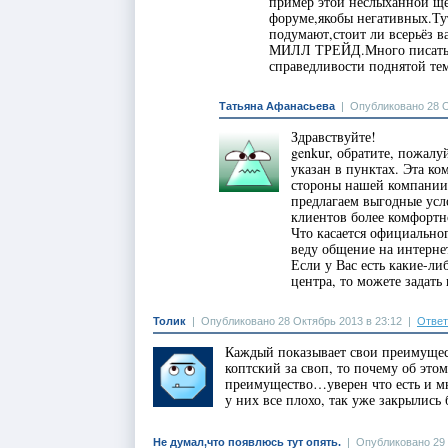
пример этой неслыханной ще
форуме,якобы негативных.Тут
подумают,стоит ли всерьёз 
МИЛЛ ТРЕЙД.Много писать ту
справедливости поднятой 
Татьяна Афанасьева
|
Опубликовано 28 О
Здравствуйте!
genkur, обратите, пожалу
указан в пунктах. Эта ко
стороны нашей компании 
предлагаем выгодные усло
клиентов более комфортн
Что касается официально
веду общение на интерне
Если у Вас есть какие-л
центра, то можете задать
Толик
|
Опубликовано 28 Октябрь 2013 в 23:12
|
Ответ
Каждый показывает свои преимущест
коптский за своп, то почему об этом
преимущество…уверен что есть и 
у них все плохо, так уже закрылись
Не думал,что появлюсь тут опять.
|
Опубликовано 29 