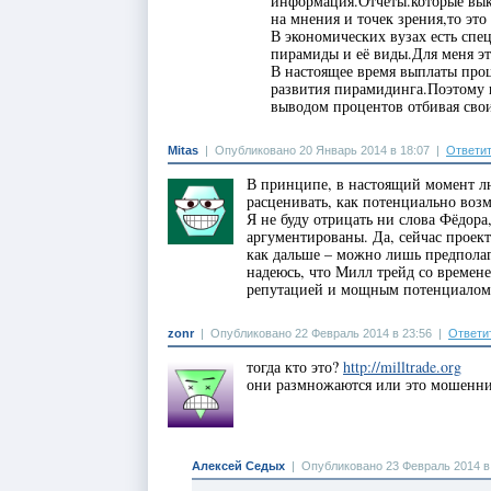
информация.Отчёты.которые выкл
на мнения и точек зрения,то это
В экономических вузах есть спе
пирамиды и её виды.Для меня это
В настоящее время выплаты проц
развития пирамидинга.Поэтому 
выводом процентов отбивая сво
Mitas
|
Опубликовано 20 Январь 2014 в 18:07
|
Ответи
В принципе, в настоящий момент 
расценивать, как потенциально возм
Я не буду отрицать ни слова Фёдора
аргументированы. Да, сейчас проек
как дальше – можно лишь предполаг
надеюсь, что Милл трейд со времене
репутацией и мощным потенциалом
zonr
|
Опубликовано 22 Февраль 2014 в 23:56
|
Ответи
тогда кто это?
http://milltrade.org
они размножаются или это мошенн
Алексей Седых
|
Опубликовано 23 Февраль 2014 в