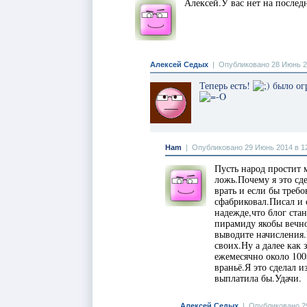
Алексей.У вас нет на после
Алексей Седых
|
Опубликовано 28 Июнь 2
Теперь есть!
было огр
Ham
|
Опубликовано 29 Июнь 2014 в 1
Пусть народ простит 
ложь.Почему я это сд
врать и если бы треб
сфабриковал.Писал и с
надежде,что блог ста
пирамиду якобы вечн
выводите начисления.
своих.Ну а далее как 
ежемесячно около 100
враньё.Я это сделал 
выплатила бы.Удачи.
Алексей Седых
|
Опубликовано 29