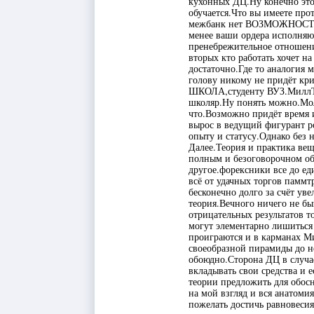
кухонных ДЦ.Ну конечно это 
обучается.Что вы имеете про
межбанк нет ВОЗМОЖНОСТИ б
менее ваши ордера исполняю
пренебрежительное отношени
вторых кто работать хочет на
достаточно.Где то аналогия
голову никому не придёт кр
ШКОЛА,студенту ВУЗ.МиллТр
школяр.Ну понять можно.Мол
что.Возможно придёт время и
вырос в ведущий фигурант р
опыту и статусу.Однако без н
Далее.Теория и практика ве
полным и безоговорочном об
другое.форексники все до ед
всё от удачных торгов паммт
бесконечно долго за счёт ув
теория.Вечного ничего не бы
отрицательных результатов т
могут элементарно лишиться
проиграются и в карманах Ми
своеобразной пирамиды до не
обоюдно.Сторона ДЦ в случа
вкладывать свои средства и 
теории предложить для обосн
на мой взгляд и вся анатоми
пожелать достичь равновеси