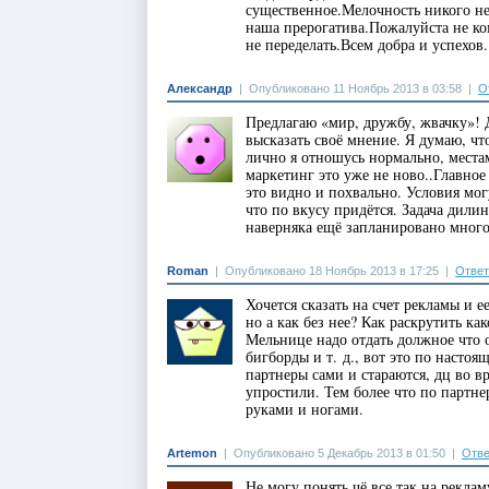
существенное.Мелочность никого не
наша прерогатива.Пожалуйста не ко
не переделать.Всем добра и успехов.
Александр
|
Опубликовано 11 Ноябрь 2013 в 03:58
|
О
Предлагаю «мир, дружбу, жвачку»! 
высказать своё мнение. Я думаю, чт
лично я отношусь нормально, местам
маркетинг это уже не ново..Главное
это видно и похвально. Условия мог
что по вкусу придётся. Задача дили
наверняка ещё запланировано много
Roman
|
Опубликовано 18 Ноябрь 2013 в 17:25
|
Ответ
Хочется сказать на счет рекламы и е
но а как без нее? Как раскрутить ка
Мельнице надо отдать должное что 
бигборды и т. д., вот это по настоящ
партнеры сами и стараются, дц во в
упростили. Тем более что по партнер
руками и ногами.
Artemon
|
Опубликовано 5 Декабрь 2013 в 01:50
|
Отве
Не могу понять чё все так на рекл