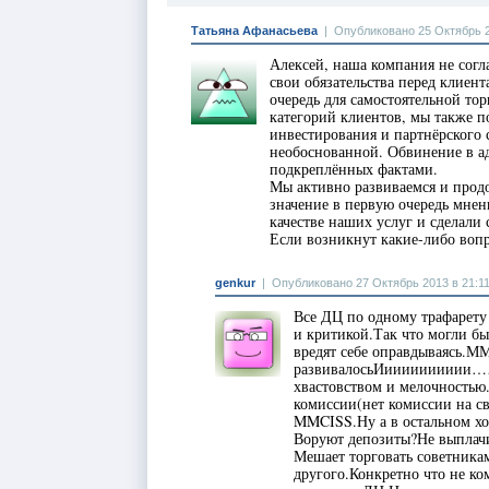
Татьяна Афанасьева
|
Опубликовано 25 Октябрь 2
Алексей, наша компания не сог
свои обязательства перед клиен
очередь для самостоятельной тор
категорий клиентов, мы также п
инвестирования и партнёрского 
необоснованной. Обвинение в ад
подкреплённых фактами.
Мы активно развиваемся и продо
значение в первую очередь мнен
качестве наших услуг и сделали
Если возникнут какие-либо вопро
genkur
|
Опубликовано 27 Октябрь 2013 в 21:1
Все ДЦ по одному трафарету
и критикой.Так что могли б
вредят себе оправдываясь.М
развивалосьИииииииииии……
хвастовством и мелочностью.
комиссии(нет комиссии на с
MMCISS.Ну а в остальном хот
Воруют депозиты?Не выплач
Мешает торговать советника
другого.Конкретно что не ко