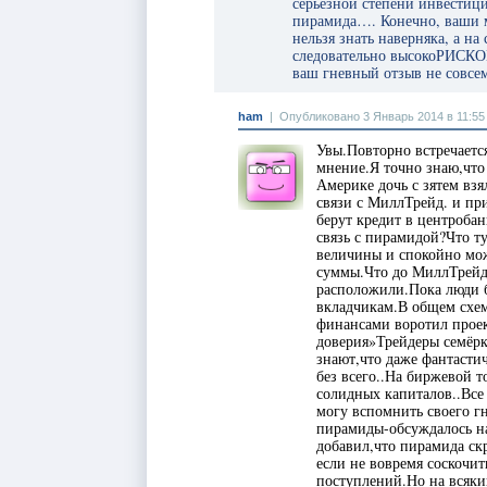
серьезной степени инвестиц
пирамида…. Конечно, ваши м
нельзя знать наверняка, а 
следовательно высокоРИСКО
ваш гневный отзыв не совсем
ham
|
Опубликовано 3 Январь 2014 в 11:55
Увы.Повторно встречается
мнение.Я точно знаю,что
Америке дочь с зятем взя
связи с МиллТрейд. и пр
берут кредит в центроба
связь с пирамидой?Что ту
величины и спокойно мож
суммы.Что до МиллТрейд,
расположили.Пока люди б
вкладчикам.В общем сх
финансами воротил проек
доверия»Трейдеры семёр
знают,что даже фантастич
без всего..На биржевой т
солидных капиталов..Все 
могу вспомнить своего г
пирамиды-обсуждалось на
добавил,что пирамида скр
если не вовремя соскочит
поступлений.Но на всякий