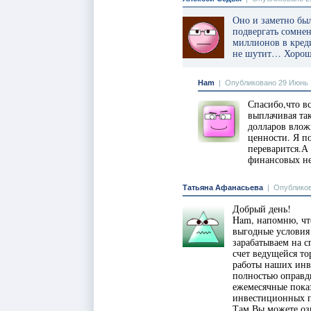
Оно и заметно бы
подвергать сомнен
миллионов в креди
не шутит… Хорошо
Ham
|
Опубликовано 29 Июнь 2
Спасибо,что в
выплачивая та
долларов влож
ценности. Я п
переварится.А
финансовых не
Татьяна Афанасьева
|
Опубликов
Добрый день!
Ham, напомню, чт
выгодные условия
зарабатываем на 
счет ведущейся то
работы наших инв
полностью оправды
ежемесячные пока
инвестиционных п
Там Вы можете оз