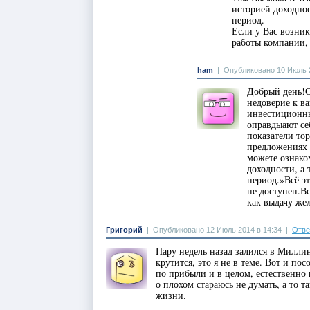
историей доходно
период.
Если у Вас возни
работы компании, 
ham
|
Опубликовано 10 Июль 2
Добрый день!С
недоверие к в
инвестиционны
оправдыают се
показатели то
предложениях 
можете ознако
доходности, а
период.»Всё э
не доступен.В
как выдачу же
Григорий
|
Опубликовано 12 Июль 2014 в 14:34
|
Отве
Пару недель назад залился в Миллин
крутится, это я не в теме. Вот и по
по прибыли и в целом, естественно 
о плохом стараюсь не думать, а то 
жизни.