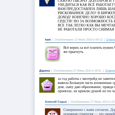
САМУЮ ТЫСЯЧУ ДОЛЛАРОВ В Т
УБЕДИТЬСЯ КАК ВСЁ РАБОТАЕТ
ВАМ ПРЕДОСТАВЛЕН ЛИШЬ ШАН
РИСКОВАННОЕ ДЕЛО! В БИРЖЕ
ДОХОД! КОНЕЧНО ХОРОШО КОГ
СРДСТВ! НО ЗА ВОЗМОЖНОСТЬ
ВСЕ ТАК ЛЕГКО КАК ВЫ МЕЧТА
НЕ РАБОТАЛИ ПРОСТО СНИМАЯ
ham
|
Опубликовано 13 Июль 2014 в 04:12
|
Ответ
Всё верно.за всё платить нужно
же прыгнуть.
Дарина
|
Опубликовано 27 Июнь 2014 в 18:51
|
Ответи
за год работы с милтрейд не замети
вывела Большую часть вложенных с
дом, сыну даю образование, правда 
проектах, не кривлю душой но по ч
Алексей Седых
|
Опубликовано 27 Июнь 2014 в 22
Совершенно с вами согласен, Д
основная стратегия — это скоре