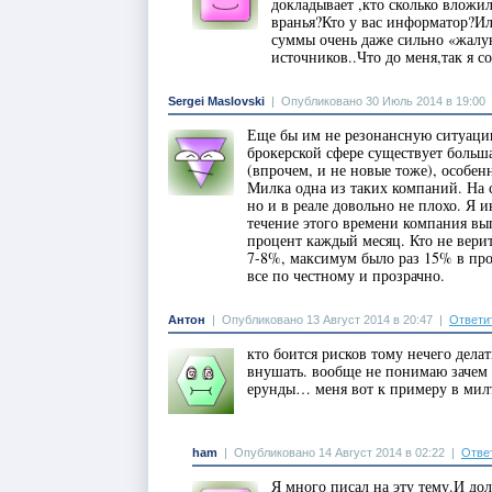
докладывает ,кто сколько вложил
вранья?Кто у вас информатор?
суммы очень даже сильно «жалу
источников..Что до меня,так я с
Sergei Maslovski
|
Опубликовано 30 Июль 2014 в 19:00
Еще бы им не резонансную ситуацию 
брокерской сфере существует боль
(впрочем, и не новые тоже), особенн
Милка одна из таких компаний. На с
но и в реале довольно не плохо. Я 
течение этого времени компания вы
процент каждый месяц. Кто не вери
7-8%, максимум было раз 15% в прош
все по честному и прозрачно.
Антон
|
Опубликовано 13 Август 2014 в 20:47
|
Ответи
кто боится рисков тому нечего дела
внушать. вообще не понимаю зачем т
ерунды… меня вот к примеру в милт
ham
|
Опубликовано 14 Август 2014 в 02:22
|
Отве
Я много писал на эту тему.И до