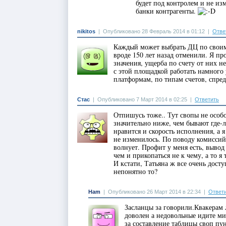
будет под контролем и не из
банки контрагенты.
nikitos
|
Опубликовано 28 Февраль 2014 в 01:12
|
Отве
Каждый может выбрать ДЦ по своим 
вроде 150 лет назад отменили. Я п
значения, ущерба по счету от них н
с этой площадкой работать намного
платформам, по типам счетов, спре
Стас
|
Опубликовано 7 Март 2014 в 02:25
|
Ответить
Отпишусь тоже.. Тут свопы не особ
значительно ниже, чем бывают где-
нравится и скорость исполнения, а я
не изменилось. По поводу комиссий 
волнует. Профит у меня есть, вывод
чем и прикопаться не к чему, а то я
И кстати, Татьяна ж все очень досту
непонятно то?
Ham
|
Опубликовано 26 Март 2014 в 22:34
|
Ответ
Засланцы за говорили.Квакерам 
доволен а недовольные идите ми
за составление таблицы своп пу