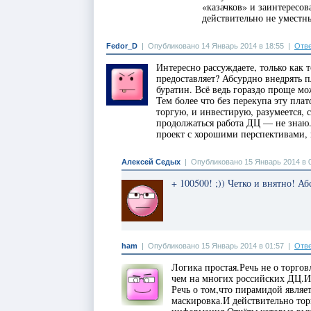
«казачков» и заинтересо
действительно не уместн
Fedor_D
|
Опубликовано 14 Январь 2014 в 18:55
|
Отве
Интересно рассуждаете, только как 
предоставляет? Абсурдно внедрять п
буратин. Всё ведь гораздо проще мо
Тем более что без перекупа эту пла
торгую, и инвестирую, разумеется, 
продолжаться работа ДЦ — не знаю.
проект с хорошими перспективами, 
Алексей Седых
|
Опубликовано 15 Январь 2014 в 
+ 100500! ;)) Четко и внятно! А
ham
|
Опубликовано 15 Январь 2014 в 01:57
|
Отве
Логика простая.Речь не о торго
чем на многих российских ДЦ.И 
Речь о том,что пирамидой являет
маскировка.И действительно тор