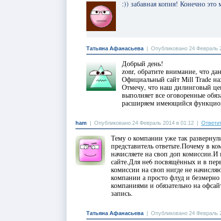
:)) забавная копия! Конечно это
Татьяна Афанасьева
|
Опубликовано 24 Февраль 2
Добрый день!
zonr, обратите внимание, что д
Официальный сайт Mill Trade на
Отмечу, что наш дилинговый це
выполняет все оговоренные обяз
расширяем имеющийся функцио
ham
|
Опубликовано 24 Февраль 2014 в 01:12
|
Ответи
Тему о компании уже так развернул
представитель ответьте.Почему в ко
начисляете на своп доп комиссии.И
сайте.Для не6 посвящённых и в пер
комиссии на своп нигде не начисля
компании а просто флуд и безмерно
компаниями и обязательно на офсайт
запись.
Татьяна Афанасьева
|
Опубликовано 24 Февраль 2