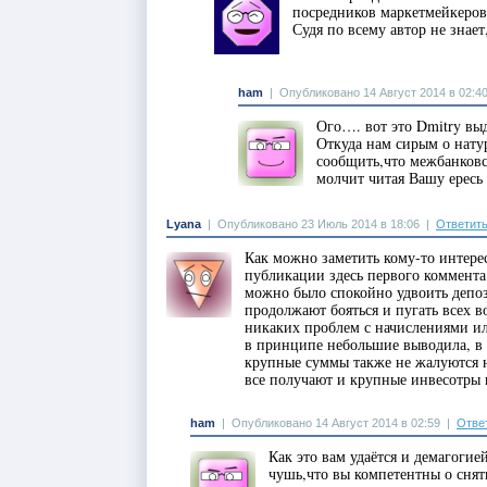
посредников маркетмейкеров
Судя по всему автор не знает,
ham
|
Опубликовано 14 Август 2014 в 02:4
Ого…. вот это Dmitry выд
Откуда нам сирым о нату
сообщить,что межбанковс
молчит читая Вашу ересь 
Lyana
|
Опубликовано 23 Июль 2014 в 18:06
|
Ответит
Как можно заметить кому-то интерес
публикации здесь первого коммента,
можно было спокойно удвоить депози
продолжают бояться и пугать всех во
никаких проблем с начислениями ил
в принципе небольшие выводила, в п
крупные суммы также не жалуются н
все получают и крупные инвесотры
ham
|
Опубликовано 14 Август 2014 в 02:59
|
Отве
Как это вам удаётся и демагоги
чушь,что вы компетентны о сня