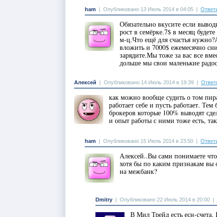
ham
|
Опубликовано 13 Июль 2014 в 04:05
|
Ответ
Обязательно вкусите если вывод
рост в семёрке.7$ в месяц будет
м-ц.Что ещё для счастья нужно?
вложить и 7000$ ежемесячно сн
зарядите.Мы тоже за вас все вме
дольше мы свои маленькие радос
Алексей
|
Опубликовано 14 Июль 2014 в 19:39
|
Ответ
как можно вообще судить о том пира
работает себе и пусть работает. Тем
брокеров которые 100% выводят сд
и опыт работы с ними тоже есть, так
ham
|
Опубликовано 15 Июль 2014 в 23:50
|
Ответ
Алексей..Вы сами понимаете чт
хотя бы по каким признакам вы 
на межбанк?
Dmitry
|
Опубликовано 22 Июль 2014 в 20:00
|
В Мил Трейд есть есн-счета. 