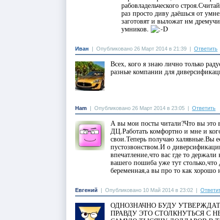
рабовладельческого строя.Счит
раз просто диву даёшься от умн
заготовят и выложат нм дремучи
умников.
Иван
|
Опубликовано 26 Март 2014 в 21:39
|
Ответить
Всех, кого я знаю лично только рад
разные компании для диверсификаци
Ham
|
Опубликовано 26 Март 2014 в 23:05
|
Ответить
А вы мои посты читали?Что вы это в
ДЦ.Работать комфортно и мне и ко
свои.Теперь получаю халявные.Вы ес
пустозвонством.И о диверсификации
впечатление,что вас где то держали
вашего пошиба уже тут столько,что 
беременная,а вы про то как хорошо 
Евгений
|
Опубликовано 10 Май 2014 в 23:02
|
Ответи
ОДНОЗНАЧНО БУДУ УТВЕРЖДА
ПРАВДУ ЭТО СТОЛКНУТЬСЯ С Н