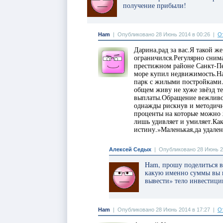
получение прибыли!
Ham
|
Опубликовано 28 Июнь 2014 в 00:26
|
О
Дарина,рад за вас.Я такой ж
ограничился.Регулярно сним
престижном районе Санкт-Пе
море купил недвижимость.На
парк с жилыми постройками
общем живу не хуже звёзд те
выплаты.Обращение вежливое
однажды рискнув и методичн
проценты на которые можно
лишь удивляет и умиляет.Как
истину.»Маленькая,да удален
Алексей Седых
|
Опубликовано 28 Июнь 2
Ham, прошу поделиться 
какую именно суммы вы и
вывести» тело инвестици
Ham
|
Опубликовано 28 Июнь 2014 в 17:27
|
О