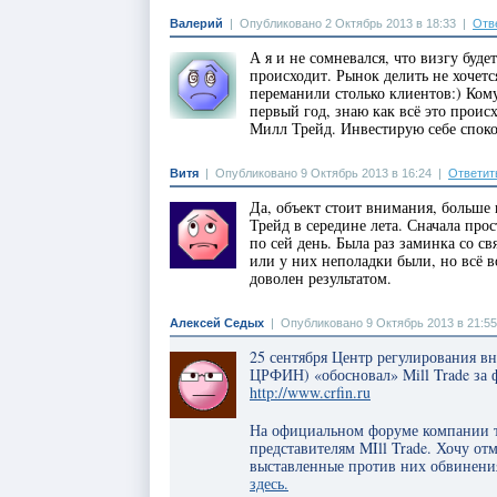
Валерий
|
Опубликовано 2 Октябрь 2013 в 18:33
|
Отв
А я и не сомневался, что визгу буд
происходит. Рынок делить не хочетс
переманили столько клиентов:) Кому
первый год, знаю как всё это прои
Милл Трейд. Инвестирую себе споко
Витя
|
Опубликовано 9 Октябрь 2013 в 16:24
|
Ответит
Да, объект стоит внимания, больше 
Трейд в середине лета. Сначала про
по сей день. Была раз заминка со св
или у них неполадки были, но всё в
доволен результатом.
Алексей Седых
|
Опубликовано 9 Октябрь 2013 в 21:55
25 сентября Центр регулирования 
ЦРФИН) «обосновал» Mill Trade за
http://www.crfin.ru
На официальном форуме компании т
представителям MIll Trade. Хочу от
выставленные против них обвинения
здесь.