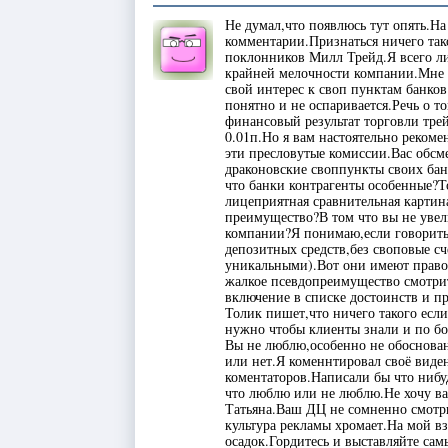
Не думал,что появлюсь тут опять.Н
комментарии.Признаться ничего тако
поклонников Милл Трейд.Я всего ли
крайней мелочности компании.Мне 
свой интерес к своп пунктам банков
понятно и не оспаривается.Речь о то
финансовый результат торговли тре
0.01п.Но я вам настоятельно рекоме
эти пресловутые комиссии.Вас обсм
драконовские своппункты своих бан
что банки контрагенты особенные?Т
лицеприятная сравнительная картин
преимущество?В том что вы не увел
компании?Я понимаю,если говорить
депозитных средств,без своповые сч
уникальными).Вот они имеют право 
жалкое псевдопреимущество смотри
включение в списке достоинств и 
Толик пишет,что ничего такого есл
нужно чтобы клиенты знали и по бо
Вы не люблю,особенно не обоснован
или нет.Я коменнтировал своё вид
коментаторов.Написали бы что нибу
что люблю или не люблю.Не хочу ва
Татьяна.Ваш ДЦ не сомненно смотр
культура рекламы хромает.На мой вз
осадок.Гордитесь и выставляйте сам