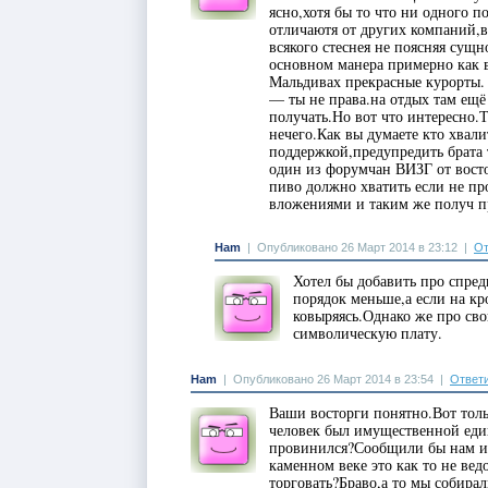
ясно,хотя бы то что ни одного п
отличаютя от других компаний,в
всякого стеснея не поясняя сущн
основном манера примерно как в
Мальдивах прекрасные курорты.
— ты не права.на отдых там ещё
получать.Но вот что интересно.
нечего.Как вы думаете кто хвал
поддержкой,предупредить брата 
один из форумчан ВИЗГ от вост
пиво должно хватить если не пр
вложениями и таким же получ 
Ham
|
Опубликовано 26 Март 2014 в 23:12
|
От
Хотел бы добавить про спред
порядок меньше,а если на кр
ковыряясь.Однако же про сво
символическую плату.
Ham
|
Опубликовано 26 Март 2014 в 23:54
|
Ответ
Ваши восторги понятно.Вот толь
человек был имущественной еди
провинился?Сообщили бы нам и
каменном веке это как то не вед
торговать?Браво,а то мы собирал