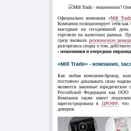
Официально компания «
Mill Trad
Компания позиционирует себя как б
выгодные на сегодняшний день 
торговли на валютных рынках. Пр
сразу вызвали
резонансную реакц
разгорелись споры о том, действите
- мошенники и очередная пирами
«Mill Trade» - компания, з
Как любая компания-брокер, нах
постоянно доказывать свою надеж
являются законные юридические ос
Российской Федерации как ООО «
Компания также имеет лицензи
зарегистрирована в
ЦРОФР
, что
доверия.