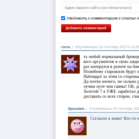
Уведомить о комментариях к статье на
гость
|
Опубликовано 26 Сентябрь 2013 в 13:2
та любой нормальный брокер 
кого аргументов в свою защи
раз наткрулся в рунете на б
Полюбому старожили будут пр
Наблюдал за этим со стороны,
Да почти ничего, не сильно р
лучше нуте чем гамма! Ой, д
Золотой 7 я УЖЕ заработал д
доставать со всех сторон, гл
Speculant
|
Опубликовано 26 Сентябрь 201
Согласен к вами! Кто-то 