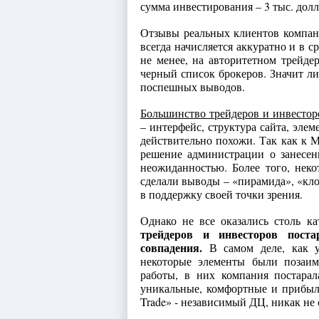
сумма инвестирования – 3 тыс. долл
Отзывы реальных клиентов компан
всегда начисляется аккуратно и в с
не менее, на авторитетном трейд
черный список брокеров. Значит ли
поспешных выводов.
Большинство трейдеров и инвесторо
– интерфейс, структура сайта, эле
действительно похожи. Так как к 
решение администрации о занесен
неожиданностью. Более того, нек
сделали выводы – «пирамида», «кло
в поддержку своей точки зрения.
Однако не все оказались столь к
трейдеров и инвесторов поста
совпадения.
В самом деле, как ут
некоторые элементы были позаим
работы, в них компания постарала
уникальные, комфортные и прибыль
Trade» - независимый ДЦ, никак не