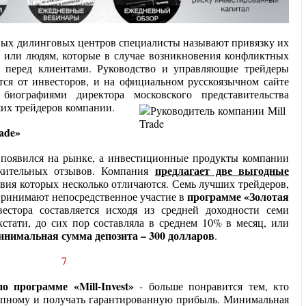
ых дилинговых центров специалисты называют привязку их
у или людям, которые в случае возникновения конфликтных
ь перед клиентами. Руководство и управляющие трейдеры
тся от инвесторов, и на официальном русскоязычном сайте
иографиями директора московского представительства
ших трейдеров компании.
ade»
 появился на рынке, а инвестиционные продукты компании
предлагает две выгодные
жительных отзывов. Компания
овия которых несколько отличаются. Семь лучших трейдеров,
программе «Золотая
принимают непосредственное участие в
естора составляется исходя из средней доходности семи
кстати, до сих пор составляла в среднем 10% в месяц, или
нимальная сумма депозита – 300 долларов
.
по программе «Mill-Invest»
- больше понравится тем, кто
упному и получать гарантированную прибыль. Минимальная