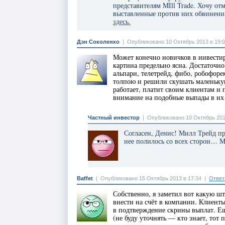
представителям MIll Trade. Хочу от
выставленные против них обвинения
здесь.
Дэн Соколенко
|
Опубликовано 10 Октябрь 2013 в 19:
Может конечно новичков в инвестир
картина предельно ясна. Достаточно
альпари, телетрейд, фибо, робофор
толпою и решили скушать маленьку
работает, платит своим клиентам и 
внимание на подобные выпады в их 
Частный инвестор
|
Опубликовано 10 Октябрь 201
Согласен, Денис! Милл Трейд п
нее полилось со всех сторон… М
Baffet
|
Опубликовано 15 Октябрь 2013 в 17:34
|
Ответ
Собственно, я заметил вот какую ш
внести на счёт в компании. Клиент
в подтверждение скрины выплат. Ещ
(не буду уточнять — кто знает, тот 