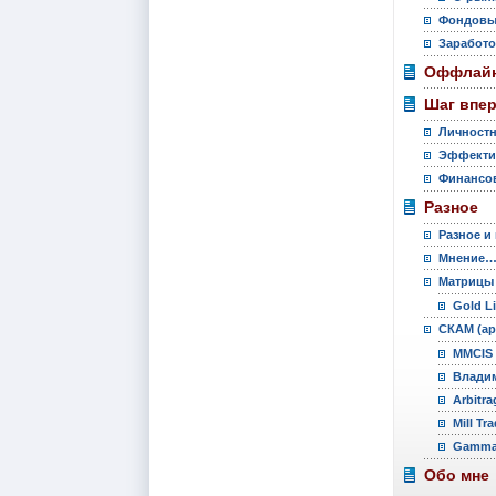
Фондовы
Заработо
Оффлайн
Шаг впе
Личностн
Эффекти
Финансов
Разное
Разное и
Мнение
Матрицы
Gold L
СКАМ (ар
MMCIS 
Владим
Arbitra
Mill Tr
Gamma 
Обо мне