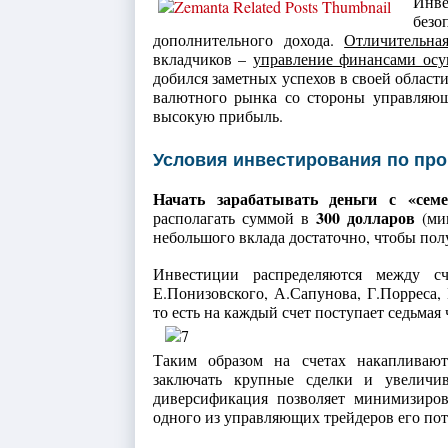
Инве
без
дополнительного дохода.
Отличительна
вкладчиков –
управление финансами осу
добился заметных успехов в своей област
валютного рынка со стороны управляющ
высокую прибыль.
Условия инвестирования по пр
Начать зарабатывать деньги с «семе
300 долларов
располагать суммой в
(мин
небольшого вклада достаточно, чтобы пол
Инвестиции распределяются между сч
Е.Понизовского, А.Сапунова, Г.Порреса, 
то есть на каждый счет поступает седьмая 
Таким образом на счетах накапливаю
заключать крупные сделки и увеличи
диверсификация позволяет минимизиро
одного из управляющих трейдеров его по