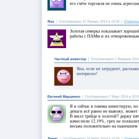
его счёте торговля не очень агрессив
Яна
|
Опубликовано 31 Январь 2014 в 19:30
|
Ответить
Золотая семерка показывает хороший
работы с ПАМм и их отмороженным 
Частный инвестор
|
Опубликовано 1 Февраль 2014
Яна, если не затруднит, расска
интересно!
Евгений Маршенко
|
Опубликовано 7 Март 2014 в 20:0
Я и сейчас в паммы инвестирую, но
деньги всё равно не вывожу, может 
В милл трейде в золотой7 держу пят
начислили 12.19%, грех не похвалит
весьма положительно на нынешнем 
Денис
|
Опубликовано 16 Март 2014 в 22:56
|
Ответит