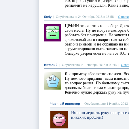
сих пор красуются в разделах броке
регламент не нарушали. Какие выво
Seriy
|
Опубликовано 24 Октябрь 2013 в 16:58
|
Ответи
ЦРФИН это черти что вообще. Достат
свои места. Ну не могут некоторые
работать без прикрытия. Не хочется 
фиолетовый лого говорит сам за се
безпочвенными и не обращаю на ни
агрументировано высказались по по
Семерке уверен если не на все 100, 
Виталий
|
Опубликовано 1 Ноябрь 2013 в 00:43
|
Отве
Я к примеру абсолютно спокоен. Вся
Ну немного придавят, всем известно
то вопрос решат! По большому счёту
довольны были, тогда мельница продо
Конечно нужно держать руку на пул
Частный инвестор
|
Опубликовано 1 Ноябрь 2013 
Именно держать руку на пульсе 
никаких проблем!