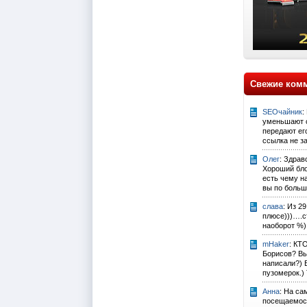
Свежие ком
SEOчайник
:
уменьшают с
передают его
ссылка не за
Олег
: Здрав
Хороший бло
есть чему н
вы по больш
слава
: Из 2
плюсе)))….с
наоборот %)
mHaker
: КТ
Борисов? Вы
написали?) 
пузомерок.) 
Анна
: На са
посещаемост