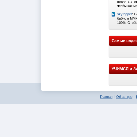
поднять это
чтобы как м
skytopper
: 
бабло в МММ
100%. Отобь
Самые наде
УЧИМСЯ и 
Главная
Об авторе