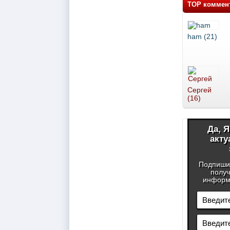
TOP коммен
ham (21)
Сергей
(16)
Да, 
акту
Подпиши
получ
информа