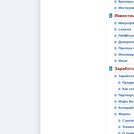
Брокеры
Инструм
Инвести
Микрофи
Leveron
ПАММ-ин
Доверите
Пантеон 
Инновац
Иные
Заработо
Заработо
Продви
Как со
Партнер
Инфо Би
Копирай
Форекс
Страте
Технич
О рынк