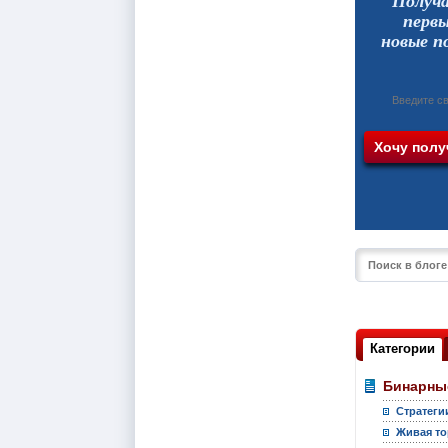
Получ
перв
новые п
Категории
Бинарны
Стратеги
Живая то