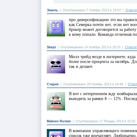
Эмиль
|
Опубликовано 7 Ноябрь 2013 в 19:03
|
Ответи
про диверсификацию это вы правиль
как Семерка почти нет, если нет в
брокер может договорится за работ
к кому попало. Команда отличная п
Skept
|
Опубликовано 14 Ноябрь 2013 в 18:33
|
Ответи
Милл трейд везде в интернете, куда
более после процента за октябрь. Д
так и делают.
Старик
|
Опубликовано 29 Ноябрь 2013 в 19:48
|
Ответ
Я вот с нетерпением жду ноябырьски
выходить за рамки 8 — 12%. Последн
Makeev Ruslan
|
Опубликовано 17 Январь 2014 в 15:02
В компании управляющего поменяли 
список уже впечатляет. Любопытно, 