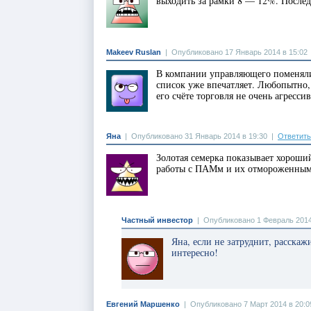
выходить за рамки 8 — 12%. Последн
Makeev Ruslan
|
Опубликовано 17 Январь 2014 в 15:02
В компании управляющего поменяли 
список уже впечатляет. Любопытно, 
его счёте торговля не очень агрессив
Яна
|
Опубликовано 31 Январь 2014 в 19:30
|
Ответить
Золотая семерка показывает хороший
работы с ПАМм и их отмороженным 
Частный инвестор
|
Опубликовано 1 Февраль 2014
Яна, если не затруднит, расска
интересно!
Евгений Маршенко
|
Опубликовано 7 Март 2014 в 20:0