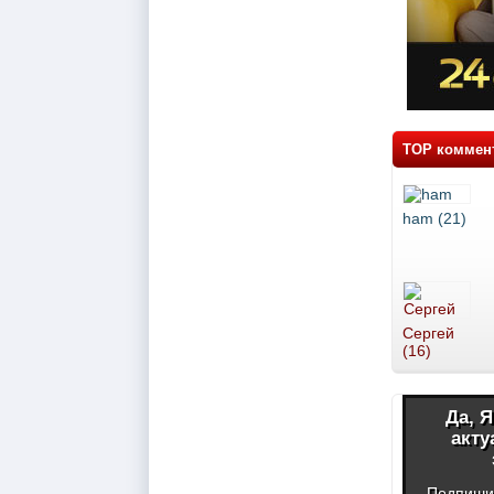
TOP коммен
ham (21)
Сергей
(16)
Да, 
акту
Подпиши