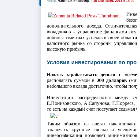
Автор:
Частный инвестор
|
15 Сентябрь 2013
в 16:29
Инве
без
дополнительного дохода.
Отличительна
вкладчиков –
управление финансами осу
добился заметных успехов в своей област
валютного рынка со стороны управляющ
высокую прибыль.
Условия инвестирования по пр
Начать зарабатывать деньги с «семе
300 долларов
располагать суммой в
(мин
небольшого вклада достаточно, чтобы пол
Инвестиции распределяются между сч
Е.Понизовского, А.Сапунова, Г.Порреса, 
то есть на каждый счет поступает седьмая 
Таким образом на счетах накапливаю
заключать крупные сделки и увеличи
диверсификация позволяет минимизиро