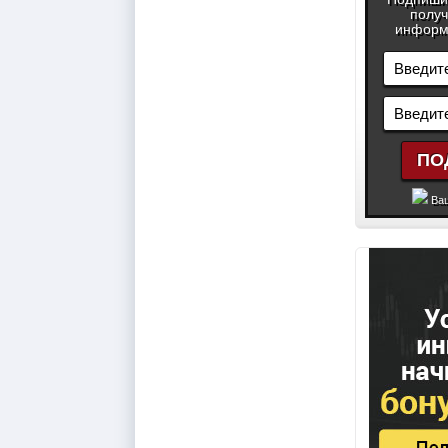
получ
информа
Ваш