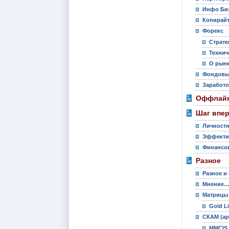
Инфо Би
Копирай
Форекс
Страте
Технич
О рынк
Фондовы
Заработо
Оффлайн
Шаг впе
Личностн
Эффекти
Финансов
Разное
Разное и
Мнение
Матрицы
Gold L
СКАМ (ар
MMCIS 