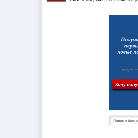
Получ
перв
новые п