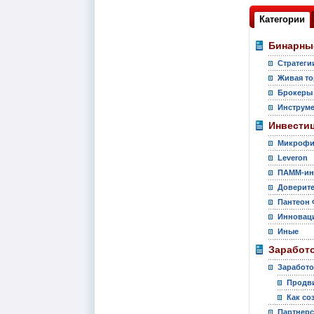
Категории
Бинарны
Стратеги
Живая то
Брокеры
Инструм
Инвести
Микрофи
Leveron
ПАММ-ин
Доверите
Пантеон 
Инновац
Иные
Заработо
Заработо
Продви
Как со
Партнер