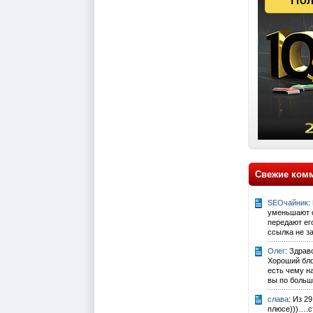
Свежие ком
SEOчайник
:
уменьшают с
передают его
ссылка не за
Олег
: Здрав
Хороший бло
есть чему н
вы по больш
слава
: Из 2
плюсе)))….с