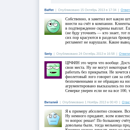
Baffet
|
Опубликовано 15 Октябрь 2013 в 17:34
|
Ответ
Собственно, я заметил вот какую ш
внести на счёт в компании. Клиент
в подтверждение скрины выплат. Ещ
(не буду уточнять — кто знает, тот 
сих пор красуются в разделах броке
регламент не нарушали. Какие выво
Seriy
|
Опубликовано 24 Октябрь 2013 в 16:58
|
Ответи
ЦРФИН это черти что вообще. Достат
свои места. Ну не могут некоторые
работать без прикрытия. Не хочется 
фиолетовый лого говорит сам за се
безпочвенными и не обращаю на ни
агрументировано высказались по по
Семерке уверен если не на все 100, 
Виталий
|
Опубликовано 1 Ноябрь 2013 в 00:43
|
Отве
Я к примеру абсолютно спокоен. Вся
Ну немного придавят, всем известно
то вопрос решат! По большому счёту
довольны были, тогда мельница продо
Конечно нужно держать руку на пул