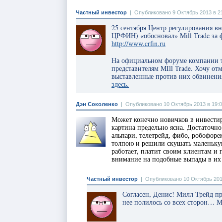
Частный инвестор
|
Опубликовано 9 Октябрь 2013 в 2
25 сентября Центр регулирования 
ЦРФИН) «обосновал» Mill Trade за
http://www.crfin.ru
На официальном форуме компании т
представителям MIll Trade. Хочу от
выставленные против них обвинения
здесь.
Дэн Соколенко
|
Опубликовано 10 Октябрь 2013 в 19:
Может конечно новичков в инвестир
картина предельно ясна. Достаточно
альпари, телетрейд, фибо, робофор
толпою и решили скушать маленьку
работает, платит своим клиентам и 
внимание на подобные выпады в их 
Частный инвестор
|
Опубликовано 10 Октябрь 201
Согласен, Денис! Милл Трейд п
нее полилось со всех сторон… М