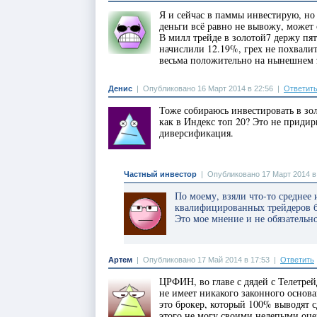
Я и сейчас в паммы инвестирую, но
деньги всё равно не вывожу, может 
В милл трейде в золотой7 держу пят
начислили 12.19%, грех не похвалит
весьма положительно на нынешнем 
Денис
|
Опубликовано 16 Март 2014 в 22:56
|
Ответит
Тоже собираюсь инвестировать в зо
как в Индекс топ 20? Это не приди
диверсификация.
Частный инвестор
|
Опубликовано 17 Март 2014 в
По моему, взяли что-то среднее 
квалифицированных трейдеров бо
Это мое мнение и не обязательн
Артем
|
Опубликовано 17 Май 2014 в 17:53
|
Ответить
ЦРФИН, во главе с дядей с Телетрей
не имеет никакого законного основ
это брокер, который 100% выводят 
этого не могу своими нелепыми оц