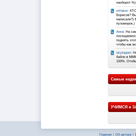
наоборот %)
mHaker
: КТ
Борисов? Вы
написали?) 
пузомерок.) 
Анна
: На са
посещаемост
поднять это
чтобы как м
skytopper
: 
бабло в МММ
100%. Отобь
Самые наде
УЧИМСЯ и 
Главная
Об авторе