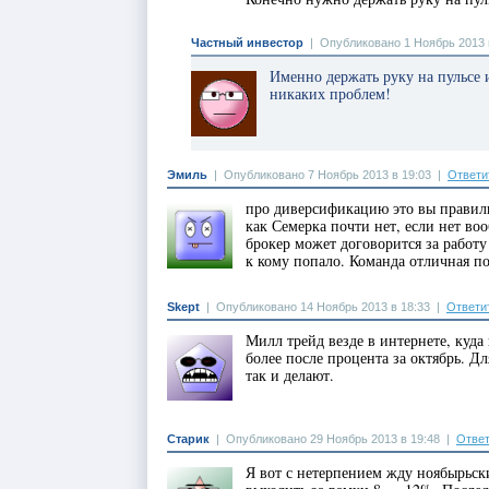
Частный инвестор
|
Опубликовано 1 Ноябрь 2013 
Именно держать руку на пульсе 
никаких проблем!
Эмиль
|
Опубликовано 7 Ноябрь 2013 в 19:03
|
Ответи
про диверсификацию это вы правиль
как Семерка почти нет, если нет в
брокер может договорится за работ
к кому попало. Команда отличная п
Skept
|
Опубликовано 14 Ноябрь 2013 в 18:33
|
Ответи
Милл трейд везде в интернете, куда
более после процента за октябрь. Д
так и делают.
Старик
|
Опубликовано 29 Ноябрь 2013 в 19:48
|
Ответ
Я вот с нетерпением жду ноябырьски