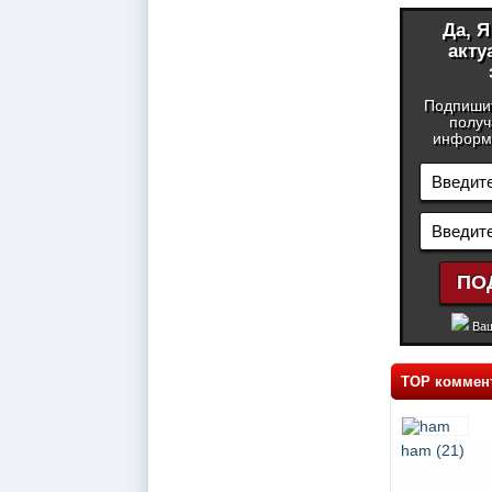
Да, 
акту
Подпиши
получ
информа
Ваш
TOP коммен
ham (21)