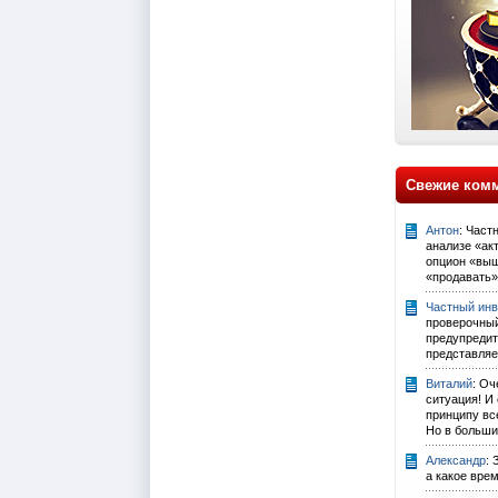
Свежие ком
Антон
: Част
анализе «ак
опцион «выш
«продавать».
Частный инв
проверочны
предупредит
представляе
Виталий
: Оч
ситуация! И
принципу вс
Но в большин
Александр
:
а какое вре