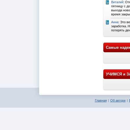
Виталий
: От
пятницу с д
выхода новос
время закрыт
Анна
: Это в
заработка. Н
потерять ден
Самые наде
УЧИМСЯ и 
Главная
Об авторе