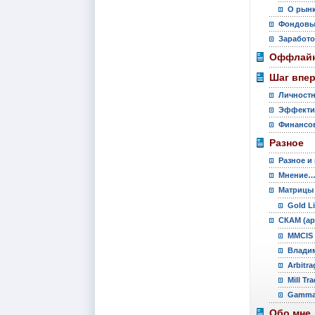
О рынк
Фондовы
Заработо
Оффлайн
Шаг впе
Личностн
Эффекти
Финансов
Разное
Разное и
Мнение
Матрицы
Gold L
СКАМ (ар
MMCIS 
Владим
Arbitra
Mill Tr
Gamma 
Обо мне