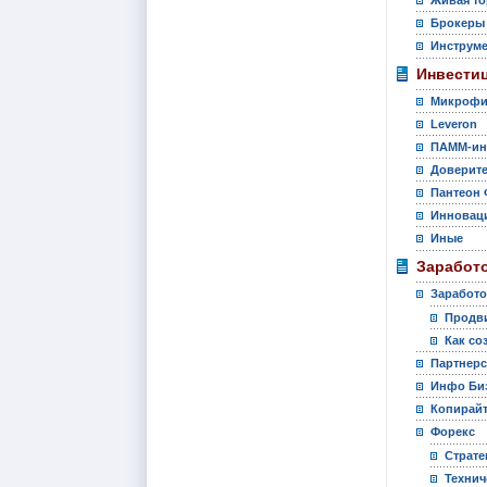
Живая то
Брокеры
Инструм
Инвести
Микрофи
Leveron
ПАММ-ин
Доверите
Пантеон 
Инновац
Иные
Заработо
Заработо
Продви
Как со
Партнер
Инфо Би
Копирай
Форекс
Страте
Технич