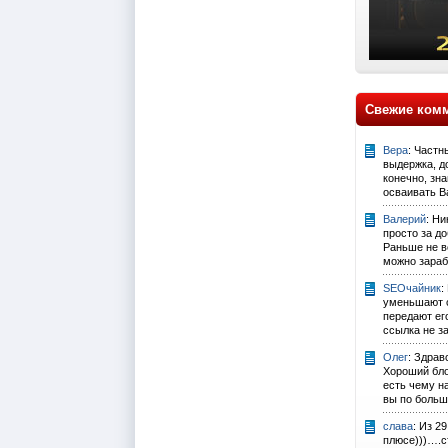
Свежие ком
Вера
: Частн
выдержка, до
конечно, зна
осваивать Ва
Валерий
: Ни
просто за д
Раньше не ве
можно зарабо
SEOчайник
:
уменьшают с
передают его
ссылка не за
Олег
: Здрав
Хороший бло
есть чему н
вы по больш
слава
: Из 2
плюсе)))….с