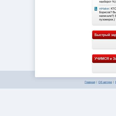
наоборот %)
mHaker
: КТ
Борисов? Вы
написали?) 
пузомерок.) 
Быстрый зар
УЧИМСЯ и 
Главная
Об авторе