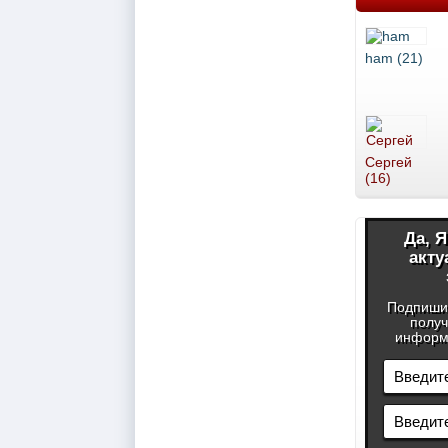
ham (21)
Сергей
(16)
Да, 
акту
Подпиши
получ
информа