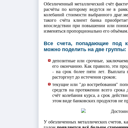
Обезличенный металлический счёт фактич
расчёты по которому ведутся не в рам
колебаний стоимости выбранного драг.мет
такого счёта клиент банка приобрета
впоследствии при повышении или пониж
изменяться пропорционально его объёмам
Все счета, попадающие под к
можно поделить на две группы:
депозитные или срочные, заключаем
его окончанию. Как правило, эти пр
- на срок более пяти лет. Выплата 
расторгнут до истечения сроков;
текущие или "до востребования" поп
средств на протяжении всего срока 
счёт колебания курса, а срок действ
этом виде банковских продуктов не п
У обезличенных металлических счетов, к
появляется всё больше сторонни
годом