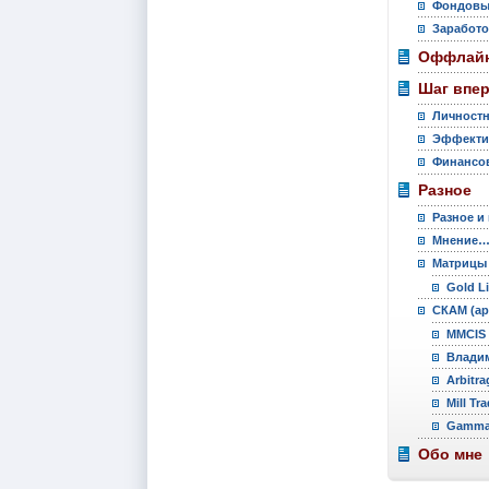
Фондовы
Заработо
Оффлайн
Шаг впе
Личностн
Эффекти
Финансов
Разное
Разное и
Мнение
Матрицы
Gold L
СКАМ (ар
MMCIS 
Владим
Arbitra
Mill Tr
Gamma 
Обо мне