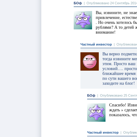
БОф
|
Опубликовано 24 Сентябрь 2014
Вы, извините, не знае
привлечение, естестве
. Но очень хотелось 
рублями? А то детей ж
внимание!
Частный инвестор
|
Опубликован
Вы верно подметил
тогда извините ме
этим. Просто ваш 
условий…. просто 
ближайшее время 
по сути вашего в
заходите на блог!
БОф
|
Опубликовано 25 Сентя
Спасибо! Изви
ждать » сдела
показалось, чт
Частный инвестор
|
Опублико