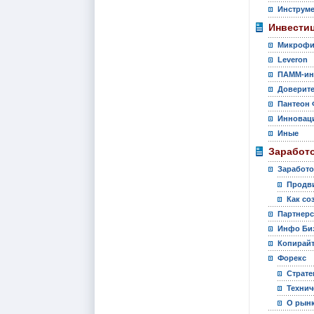
Инструм
Инвести
Микрофи
Leveron
ПАММ-ин
Доверите
Пантеон 
Инновац
Иные
Заработо
Заработо
Продви
Как со
Партнер
Инфо Би
Копирай
Форекс
Страте
Технич
О рынк