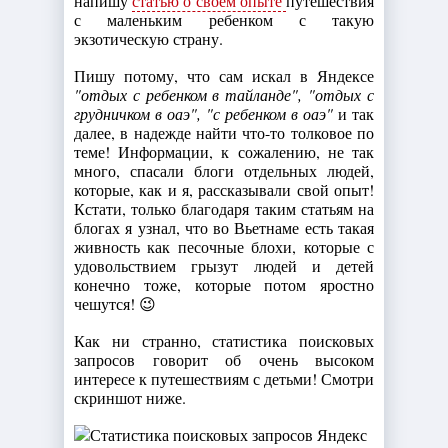
напишу
статью о своем опыте
путешествия
с маленьким ребенком с такую
экзотическую страну.
Пишу потому, что сам искал в Яндексе
"отдых с ребенком в тайланде", "отдых с
грудничком в оаэ", "с ребенком в оаэ"
и так
далее, в надежде найти что-то толковое по
теме! Информации, к сожалению, не так
много, спасали блоги отдельных людей,
которые, как и я, рассказывали свой опыт!
Кстати, только благодаря таким статьям на
блогах я узнал, что во Вьетнаме есть такая
живность как песочные блохи, которые с
удовольствием грызут людей и детей
конечно тоже, которые потом яростно
чешутся! 😉
Как ни странно, статистика поисковых
запросов говорит об очень высоком
интересе к путешествиям с детьми! Смотри
скриншот ниже.