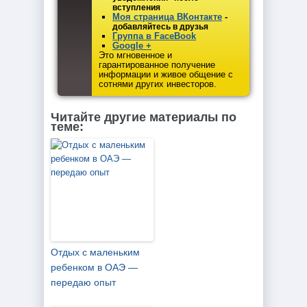
вступления
Моя страница ВКонтакте
-
добавляйтесь в друзья
Группа в FaceBook
Google +
Это мгновенное и
гарантированное получение
информации и живое общение с
сотнями других инвесторов.
Читайте другие материалы по
теме:
Отдых с маленьким
ребенком в ОАЭ —
передаю опыт