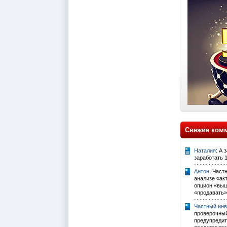
Свежие ком
Наталия
: А 
заработать 
Антон
: Част
анализе «ак
опцион «выш
«продавать».
Частный инв
проверочны
предупредит