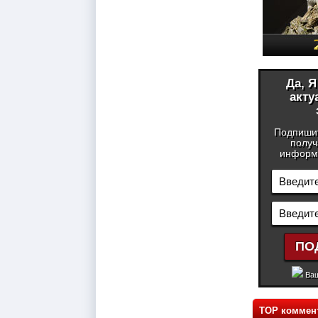
Да, 
акту
Подпиши
получ
информа
Ваш
TOP коммен