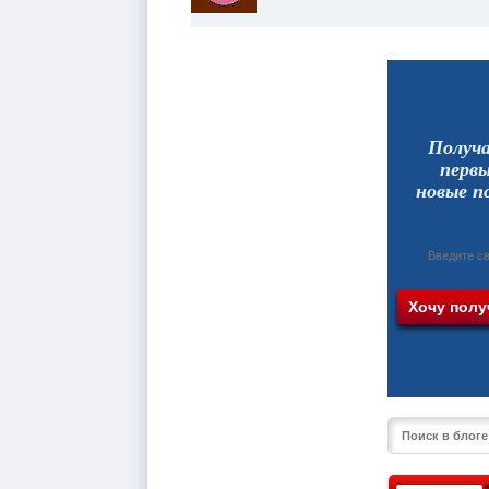
Получ
перв
новые п