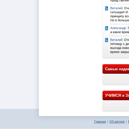
представляе
Виталий
: Оч
ситуация! И
принципу вс
Но в большин
Александр
:
а какое вре
Виталий
: От
пятницу с д
выхода новос
время закрыт
Самые наде
УЧИМСЯ и 
Главная
Об авторе