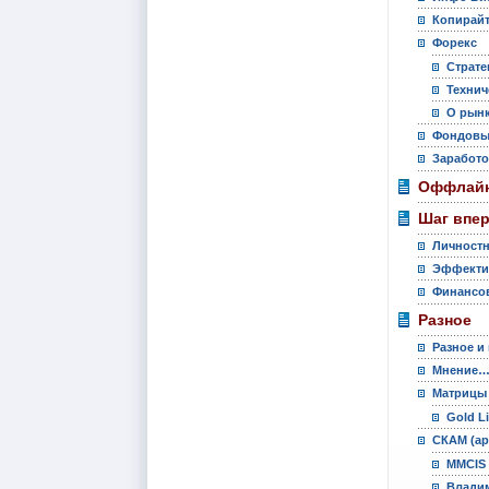
Копирай
Форекс
Страте
Технич
О рынк
Фондовы
Заработо
Оффлайн
Шаг впе
Личностн
Эффекти
Финансов
Разное
Разное и
Мнение
Матрицы
Gold L
СКАМ (ар
MMCIS 
Владим