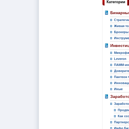
Категории
Бинарны
Стратеги
Живая то
Брокеры
Инструм
Инвести
Микрофи
Leveron
ПАММ-ин
Доверите
Пантеон 
Инновац
Иные
Заработо
Заработо
Продви
Как со
Партнер
Инфо Би