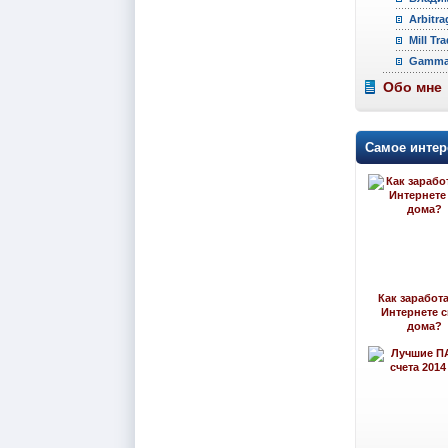
Arbitra
Mill Tr
Gamma 
Обо мне
Самое интер
Как заработа
Интернете 
дома?