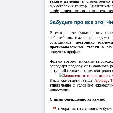
такого явления
в стремительно в
букмекерских контор. Аналитикам э
коэффициентами своих многочислен
Забудьте про все это! Чи
В отличие от букмекерских кон
событий, но, имеет на вооружен
постоянно отслеж
сотрудников,
противоположные ставки
в разн
получить профит.
Честно говоря, никакие высокод
благодаря подбору оптимального р
ситуаций и тщательному контролю н
Как я уже отметил выше,
Arbitrage 
управление
с условием ежемесяч
инвестиций.
С ними совершенно не нужно:
заморачиваться с поиском бук