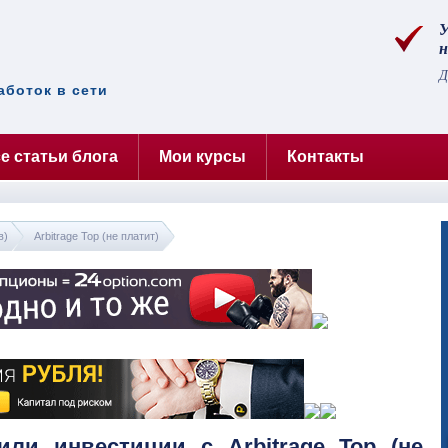
У
н
Д
аботок в сети
е статьи блога
Мои курсы
Контакты
в)
Arbitrage Top (не платит)
или инвестиции с Arbitrage Top (не