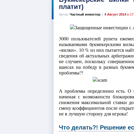
платит)
Автор:
Частный инвестор
|
4 Август 2014
в 17
3000 пользователей рунета ежем
называемыми букмекерскими вилка
«вилки». 10 % из них пытается най
сведения об актуальных арбитражн
не случаен, поскольку совершенно
шансах на победу в разных букм
проблемы?!
А проблемы определенно есть. О 
начиная с возможности блокиров
снижения максимальной ставки до 
смену коэффициентов после открыти
не в лучшую сторону для игрока!
Что делать?! Решение ес