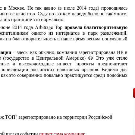
 в Москве. Не так давно (в июле 2014 года) проводилась
ии и ее клиентов. Судя по фоткам народу было не так много,
ча и в принципе это нормально.
провела благотворительную
июне 2014 года Arbitrage Top
оспитанникам одного из интернатов в парк развлечений.
ия на благотворительность в наше время весьма популярный
рации
– здесь, как обычно, компания зарегистрирована НЕ в
зе (государство в Центральной Америке) 😉 Это уже стало
сные и высокодоходные инвест. проекты предпочитают
в юрисдикции российских налоговых органов. Видимо для
к как это совершенно повально практикуется среди подобных
аж ТОП" зарегистрировано на территории Российской
мой взгляд событии
пишет сама компания
: