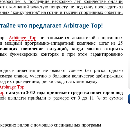
озросшем в последние несколько лет количестве онлайн
тих компаний зачастую попросту не под силу проследить за
ных "конкурентов" на сотни и тысячи спортивных событий.
тайте что предлагает Arbitrage Top!
тор,
Arbitrage Top
не занимается аналитикой спортивных
ии мощный программно-аппаратный комплекс, штат из 25
ивающих появление ситуаций, когда можно открыть
ых букмекерских конторах и при этом гарантированно
оходные инвестиции не бывают совсем без риска, однако
азмера ставок, участию в большом количестве арбитражных
ад их проведением, риски сводятся к минимуму.
с августа 2013 года принимает средства инвесторов под
Top
ной выплаты прибыли в размере от 9 до 11 % от суммы
мекерских вилок с помощью специальных программ