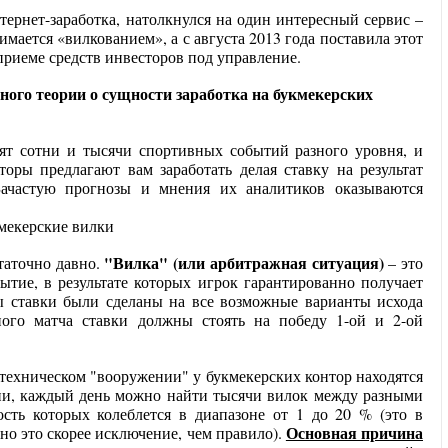
тернет-заработка, натолкнулся на один интересный сервис –
нимается «вилкованием», а с августа 2013 года поставила этот
приеме средств инвесторов под управление.
емного теории о сущности заработка на букмекерских
ят сотни и тысячи спортивных событий разного уровня, и
оры предлагают вам заработать делая ставку на результат
 Зачастую прогнозы и мнения их аналитиков оказываются
"Вилка" (или арбитражная ситуация)
таточно давно.
– это
ытие, в результате которых игрок гарантированно получает
ы ставки были сделаны на все возможные варианты исхода
ного матча ставки должны стоять на победу 1-ой и 2-ой
 техническом "вооружении" у букмекерских контор находятся
и, каждый день можно найти тысячи вилок между разными
сть которых колеблется в диапазоне от 1 до 20 % (это в
Основная причина
но это скорее исключение, чем правило).