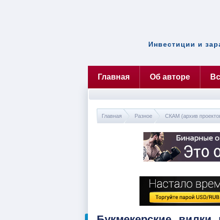
Инвестиции и зар
Главная
Об авторе
Вс
Главная
Разное
СКАМ (архив проекто
Букмекерские вилки 