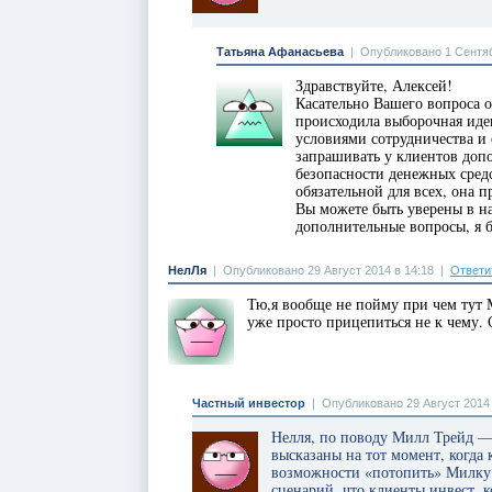
Татьяна Афанасьева
|
Опубликовано 1 Сентяб
Здравствуйте, Алексей!
Касательно Вашего вопроса о
происходила выборочная иде
условиями сотрудничества и 
запрашивать у клиентов доп
безопасности денежных средс
обязательной для всех, она 
Вы можете быть уверены в на
дополнительные вопросы, я б
НелЛя
|
Опубликовано 29 Август 2014 в 14:18
|
Ответи
Тю,я вообще не пойму при чем тут
уже просто прицепиться не к чему.
Частный инвестор
|
Опубликовано 29 Август 2014 
Нелля, по поводу Милл Трейд —
высказаны на тот момент, когда 
возможности «потопить» Милку 
сценарий, что клиенты инвест. 