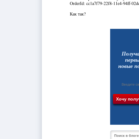
OrderId: cc1a7f79-22f8-11e4-94ff-02
Как так?
Получ
перв
новые п