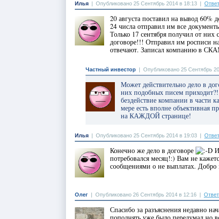
Илья
|
Опубликовано 25 Сентябрь 2014 в 18:13
|
Ответ
20 августа поставил на вывод 60% д
24 числа отправил им все документ
Только 17 сентября получил от них с
договоре!!! Отправил им росписи на
отвечают. Записал компанию в СКА
Частный инвестор
|
Опубликовано 25 Сентябрь 20
Может действительно дело в дого
них подобных писем приходит?! 
бездействие компании в части к
мере есть вполне объективная п
на КАЖДОЙ странице!
Илья
|
Опубликовано 25 Сентябрь 2014 в 19:03
|
Ответ
Конечно же дело в договоре
И
потребовался месяц!:) Вам не каже
сообщениями о не выплатах. Добро п
Олег
|
Опубликовано 26 Сентябрь 2014 в 12:16
|
Ответ
Спасибо за разъяснения недавно на
пополнять уже было передумал но 