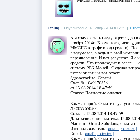
Cthutq
|
Опубликовано 16 Ноябрь 2014 в 12:39
|
Ответ
А я хочу сказать следующее: я до си
ноября 2014г. Кроме того, меня уди
ММСИС в графе ввод средств). Посл
я задумался, а ведь я в этой компа
перечисления. И вот результат. Я 
средств. Что происходит в реале —
систему РБК Моней. Я сделал запр
путем оплаты и вот ответ:
Здравствуйте, Сергей.
Счет № 1049170836
от 13.08.2014 18:47:59
Статус: Полностью оплачен
Комментарий: Оплатить услуги согл
№ 2077650503
Создан: 13.08.2014 18:47:59
Дата зачисления платежа: 13.08.2014
Магазин: Grand Solutions, оплата на
Имя пользователя:
[email protected]
Email:
[email protected]
Комментарий: Оплатить услуги согл