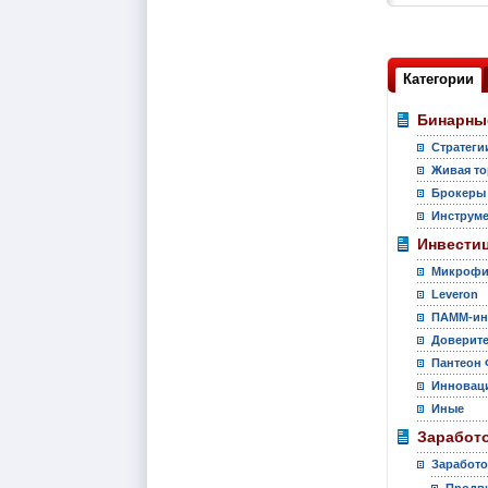
Категории
Бинарны
Стратеги
Живая то
Брокеры
Инструм
Инвести
Микрофи
Leveron
ПАММ-ин
Доверите
Пантеон 
Инновац
Иные
Заработо
Заработо
Продви