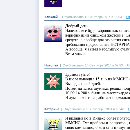
Алексей
|
Опубликовано 11 Сентябрь 2014 в 13:03
|
От
Добрый день
Надеюсь все будет хорошо как описыв
верификации слишком жестокие. Са
средств, а вообще для открытия счет
требования предоставить НОТАРИАЛ
А вообще, я вывел небольшую сумму
Всем удачи.
Николай
|
Опубликовано 14 Сентябрь 2014 в 02:53
|
О
Здравствуйте!
В июле выводил 15 т. $ из MMСИС 
Вывод занял 5 дней.
Потом началась шумиха, решил попро
10.09.14 200 $ были на мастеркарде 
Я думаю контора работает нормально
Катерина
|
Опубликовано 18 Сентябрь 2014 в 18:42
|
О
Я вкладываю в Индекс более полугод
ММСИС. Тут проблем и вопросов , в
свою компанию, о ком они пишут п