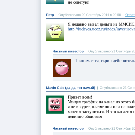
не советую!
Петр
|
Опубликовано 20 Сентябрь 2014 в 20:58
|
Ответ
Я недавно вывел деньги из ММСИС, 
http://luckyea.ucoz.ru/index/investir
Частный инвестор
|
Опубликовано 21 Сентябрь 20
Принимается, скрин действитель
Martin Gale (да-да, тот самый)
|
Опубликовано 21 Сент
Привет всем!
Увидел траффик на канал из этого 
я не в курсе, платят они или не пла
хочется заступиться. И это касаетс
невинно обвиняют.
Частный инвестор
|
Опубликовано 21 Сентябрь 20