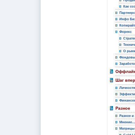
Как со
Партнер
Инфо Би
Копирай
Форекс
Страте
Технич
О рынк
Фондовы
Заработо
Оффлайн
Шаг впе
Личностн
Эффекти
Финансов
Разное
Разное и
Мнение
Матрицы
Gold L