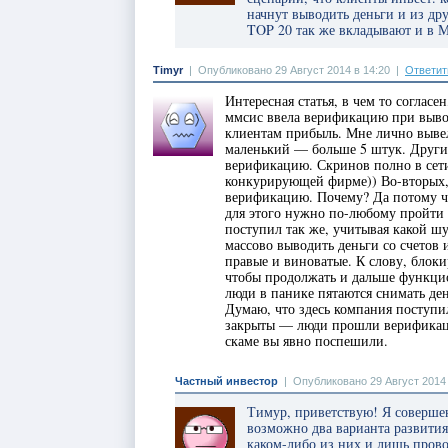
начнут выводить деньги и из др
TOP 20 так же вкладывают и в М
Timyr
|
Опубликовано 29 Август 2014 в 14:20
|
Ответит
Интересная статья, в чем то согласен
ммсис ввела верификацию при вывод
клиентам прибыль. Мне лично вывел
маленький — больше 5 штук. Другие
верификацию. Скринов полно в сети
конкурирующей фирме)) Во-вторых,
верификацию. Почему? Да потому ч
для этого нужно по-любому пройти 
поступил так же, учитывая какой шу
массово выводить деньги со счетов 
правые и виноватые. К слову, блоки
чтобы продолжать и дальше функцио
люди в панике пятаются снимать ден
Думаю, что здесь компания поступи
закрыты — люди прошли верификаци
скаме вы явно поспешили.
Частный инвестор
|
Опубликовано 29 Август 2014 
Тимур, приветствую! Я совершен
возможно два варианта развития
каком-либо из них и лишь пров