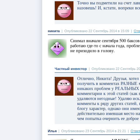
Точно вы подметили на счет лав
назовешь! И, кстати, вопреки 
никита
|
Опубликовано 22 Сентябрь 2014 в 15:09
|
Отв
Снимал вначале сентября 500 бакс
работаю где-то с начала года, пробл
не приходило в голову.
Частный инвестор
|
Опубликовано 22 Сентябрь 20
Отлично, Никита! Друзья, хотел 
получить в комментах РАЗНЫЕ м
никаких проблем у РЕАЛЬНЫХ л
комментарии к этой статей (как
удаляются негодные! Удаляю иск
комменты к ряду других статей,
блогу характер, однако они име
действительно имевшая место н
чем попытка очернить ее добро
Илья
|
Опубликовано 23 Сентябрь 2014 в 21:21
|
Ответ