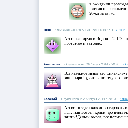
в ожидании прохожден
письмо о прохождении
20-ки за август
Петр
|
Опубликовано 29 Август 2014 в 19:43
|
Ответит
А я инвестирую в Индекс ТОП 20 от
прозрачно и выгодно.
Анастасия
|
Опубликовано 29 Август 2014 в 20:20
|
От
Все наверное знают кто финансиру
коментарий удалили потому как пис
Евгений
|
Опубликовано 29 Август 2014 в 20:23
|
Отве
А я вот продолжаю инвестировать в
напугали все эти крики про невыпла
жизни!Деньги вывел, все нормальн