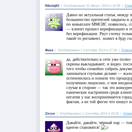
Nikolaj63
|
Опубликовано 31 Август 2014 в 16:38
|
Отве
Давно не актуальная статья, между
большинство претензий закрыты и 
по невыплате ММСИС появилось, сп
— клиент прошел верификацию и ем
без верификации. Рвут глотку тольк
такой-то регламент, значит я буду г
Жека
|
Опубликовано 1 Сентябрь 2014 в 17:04
|
Ответи
да, действительно в сети уже полн
скрины выкладывают, и видео. посл
того чтобы спокойно собрать докуме
заниматься глупыми делами — жалов
остепенились и поняли что процедур
получению лицензии, о чем неоднокр
случае в стороне — так это конкуре
панические настроения среди клиен
негатив у нас воспринимается гораз
фактам, а не той фигне что пишут 
Zircon
|
Опубликовано 1 Сентябрь 2014 в 18:26
|
Ответ
Давайте, давайте, чёрный пар — тож
крепче становятся!