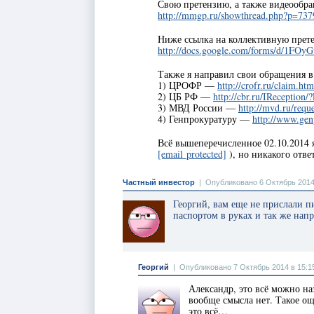
Свою претензию, а также видеооб
http://mmgp.ru/showthread.php?p=73
Ниже ссылка на коллективную прете
http://docs.google.com/forms/d/
Также я направил свои обращения в
1) ЦРОФР —
http://crofr.ru/claim.htm
2) ЦБ РФ —
http://cbr.ru/IReception/?
3) МВД России —
http://mvd.ru/requ
4) Генпрокуратуру —
http://www.genp
Всё вышеперечисленное 02.10.2014 я
[email protected]
), но никакого отве
Частный инвестор
|
Опубликовано 6 Октябрь 2014
Георгий, вам еще не прислали
паспортом в руках и так же нап
Георгий
|
Опубликовано 7 Октябрь 2014 в 15:1
Александр, это всё можно на
вообще смысла нет. Такое о
это всё…