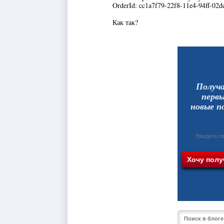
OrderId: cc1a7f79-22f8-11e4-94ff-02
Как так?
Получ
перв
новые п