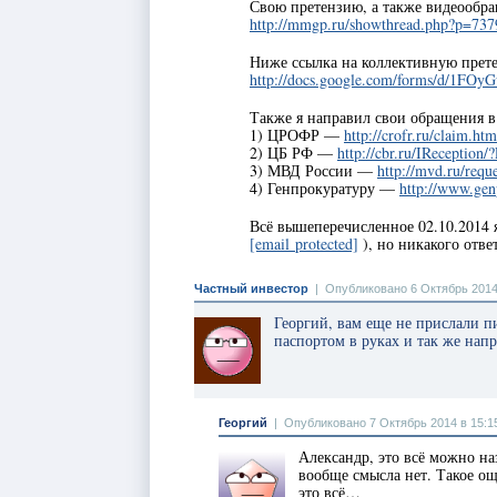
Свою претензию, а также видеооб
http://mmgp.ru/showthread.php?p=73
Ниже ссылка на коллективную прете
http://docs.google.com/forms/d/
Также я направил свои обращения в
1) ЦРОФР —
http://crofr.ru/claim.htm
2) ЦБ РФ —
http://cbr.ru/IReception/?
3) МВД России —
http://mvd.ru/requ
4) Генпрокуратуру —
http://www.genp
Всё вышеперечисленное 02.10.2014 я
[email protected]
), но никакого отве
Частный инвестор
|
Опубликовано 6 Октябрь 2014
Георгий, вам еще не прислали
паспортом в руках и так же нап
Георгий
|
Опубликовано 7 Октябрь 2014 в 15:1
Александр, это всё можно на
вообще смысла нет. Такое о
это всё…