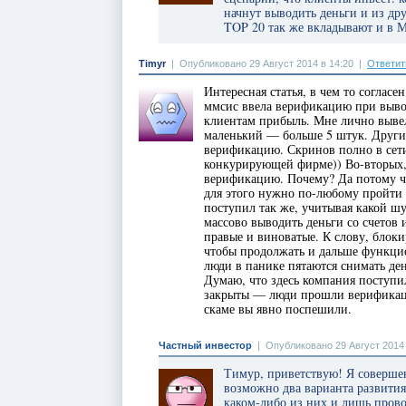
начнут выводить деньги и из др
TOP 20 так же вкладывают и в М
Timyr
|
Опубликовано 29 Август 2014 в 14:20
|
Ответит
Интересная статья, в чем то согласен
ммсис ввела верификацию при вывод
клиентам прибыль. Мне лично вывел
маленький — больше 5 штук. Другие
верификацию. Скринов полно в сети
конкурирующей фирме)) Во-вторых,
верификацию. Почему? Да потому ч
для этого нужно по-любому пройти 
поступил так же, учитывая какой шу
массово выводить деньги со счетов 
правые и виноватые. К слову, блоки
чтобы продолжать и дальше функцио
люди в панике пятаются снимать ден
Думаю, что здесь компания поступи
закрыты — люди прошли верификаци
скаме вы явно поспешили.
Частный инвестор
|
Опубликовано 29 Август 2014 
Тимур, приветствую! Я совершен
возможно два варианта развития
каком-либо из них и лишь пров