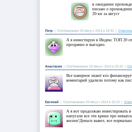
в ожидании прохожден
письмо о прохождении
20-ки за август
Петр
|
Опубликовано 29 Август 2014 в 19:43
|
Ответит
А я инвестирую в Индекс ТОП 20 от
прозрачно и выгодно.
Анастасия
|
Опубликовано 29 Август 2014 в 20:20
|
От
Все наверное знают кто финансиру
коментарий удалили потому как пис
Евгений
|
Опубликовано 29 Август 2014 в 20:23
|
Отве
А я вот продолжаю инвестировать в
напугали все эти крики про невыпла
жизни!Деньги вывел, все нормальн