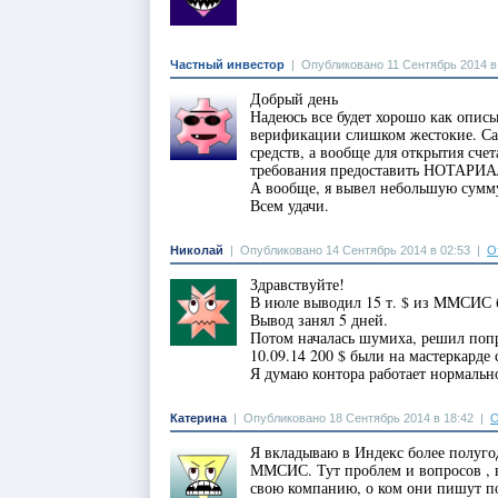
Частный инвестор
|
Опубликовано 11 Сентябрь 2014 в
Добрый день
Надеюсь все будет хорошо как описыв
верификации слишком жестокие. Са
средств, а вообще для открытия счет
требования предоставить НОТАРИАЛ
А вообще, я вывел небольшую сумму
Всем удачи.
Николай
|
Опубликовано 14 Сентябрь 2014 в 02:53
|
О
Здравствуйте!
В июле выводил 15 т. $ из MMСИС 
Вывод занял 5 дней.
Потом началась шумиха, решил попро
10.09.14 200 $ были на мастеркарде 
Я думаю контора работает нормально
Катерина
|
Опубликовано 18 Сентябрь 2014 в 18:42
|
О
Я вкладываю в Индекс более полугод
ММСИС. Тут проблем и вопросов , в
свою компанию, о ком они пишут п