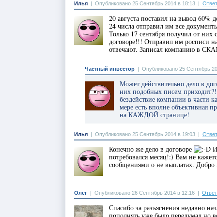
Илья
|
Опубликовано 25 Сентябрь 2014 в 18:13
|
Ответ
20 августа поставил на вывод 60% д
24 числа отправил им все документ
Только 17 сентября получил от них с
договоре!!! Отправил им росписи на
отвечают. Записал компанию в СКА
Частный инвестор
|
Опубликовано 25 Сентябрь 20
Может действительно дело в дого
них подобных писем приходит?! 
бездействие компании в части к
мере есть вполне объективная п
на КАЖДОЙ странице!
Илья
|
Опубликовано 25 Сентябрь 2014 в 19:03
|
Ответ
Конечно же дело в договоре
И
потребовался месяц!:) Вам не каже
сообщениями о не выплатах. Добро п
Олег
|
Опубликовано 26 Сентябрь 2014 в 12:16
|
Ответ
Спасибо за разъяснения недавно на
пополнять уже было передумал но 