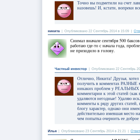
Точно вы подметили на счет лав
назовешь! И, кстати, вопреки 
никита
|
Опубликовано 22 Сентябрь 2014 в 15:09
|
Отв
Снимал вначале сентября 500 бакс
работаю где-то с начала года, пробл
не приходило в голову.
Частный инвестор
|
Опубликовано 22 Сентябрь 20
Отлично, Никита! Друзья, хотел 
получить в комментах РАЗНЫЕ м
никаких проблем у РЕАЛЬНЫХ л
комментарии к этой статей (как
удаляются негодные! Удаляю иск
комменты к ряду других статей,
блогу характер, однако они име
действительно имевшая место н
чем попытка очернить ее добро
Илья
|
Опубликовано 23 Сентябрь 2014 в 21:21
|
Ответ