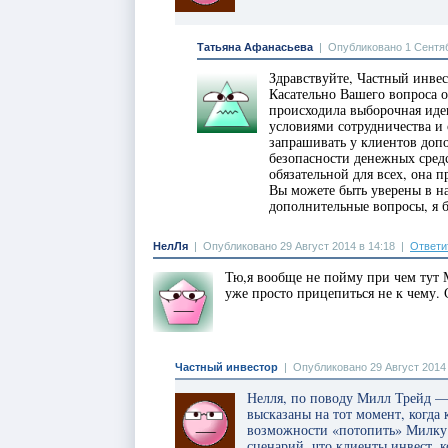
Татьяна Афанасьева
|
Опубликовано 1 Сентяб
Здравствуйте, Частный инвес
Касательно Вашего вопроса о
происходила выборочная иде
условиями сотрудничества и 
запрашивать у клиентов доп
безопасности денежных средс
обязательной для всех, она 
Вы можете быть уверены в на
дополнительные вопросы, я б
НелЛя
|
Опубликовано 29 Август 2014 в 14:18
|
Ответи
Тю,я вообще не пойму при чем тут
уже просто прицепиться не к чему.
Частный инвестор
|
Опубликовано 29 Август 2014 
Нелля, по поводу Милл Трейд —
высказаны на тот момент, когда 
возможности «потопить» Милку 
сценарий, что клиенты инвест. 