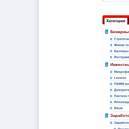
Категории
Бинарны
Стратеги
Живая то
Брокеры
Инструм
Инвести
Микрофи
Leveron
ПАММ-ин
Доверите
Пантеон 
Инновац
Иные
Заработо
Заработо
Продви