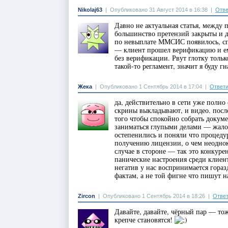
Nikolaj63
|
Опубликовано 31 Август 2014 в 16:38
|
Отве
Давно не актуальная статья, между
большинство претензий закрыты и 
по невыплате ММСИС появилось, сп
— клиент прошел верификацию и ем
без верификации. Рвут глотку тольк
такой-то регламент, значит я буду г
Жека
|
Опубликовано 1 Сентябрь 2014 в 17:04
|
Ответи
да, действительно в сети уже полн
скрины выкладывают, и видео. посл
того чтобы спокойно собрать докуме
заниматься глупыми делами — жалов
остепенились и поняли что процедур
получению лицензии, о чем неоднокр
случае в стороне — так это конкуре
панические настроения среди клиен
негатив у нас воспринимается гораз
фактам, а не той фигне что пишут 
Zircon
|
Опубликовано 1 Сентябрь 2014 в 18:26
|
Ответ
Давайте, давайте, чёрный пар — тож
крепче становятся!