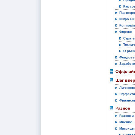
Как со
Партнер
Инфо Би
Копирай
Форекс
Страте
Технич
О рынк
Фондовы
Заработо
Оффлайн
Шаг впе
Личностн
Эффекти
Финансов
Разное
Разное и
Мнение
Матрицы
Gold L