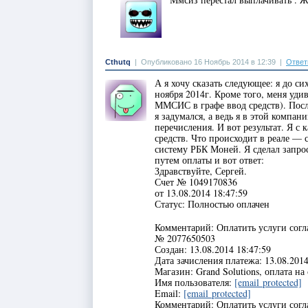
Cthutq
|
Опубликовано 16 Ноябрь 2014 в 12:39
|
Ответ
А я хочу сказать следующее: я до си
ноября 2014г. Кроме того, меня уди
ММСИС в графе ввод средств). Посл
я задумался, а ведь я в этой компа
перечисления. И вот результат. Я 
средств. Что происходит в реале —
систему РБК Моней. Я сделал запр
путем оплаты и вот ответ:
Здравствуйте, Сергей.
Счет № 1049170836
от 13.08.2014 18:47:59
Статус: Полностью оплачен
Комментарий: Оплатить услуги согл
№ 2077650503
Создан: 13.08.2014 18:47:59
Дата зачисления платежа: 13.08.2014
Магазин: Grand Solutions, оплата на
Имя пользователя:
[email protected]
Email:
[email protected]
Комментарий: Оплатить услуги согл