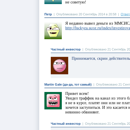
не советую!
Петр
|
Опубликовано 20 Сентябрь 2014 в 20:58
|
Ответ
Я недавно вывел деньги из ММСИС, 
http://luckyea.ucoz.ru/index/investir
Частный инвестор
|
Опубликовано 21 Сентябрь 20
Принимается, скрин действитель
Martin Gale (да-да, тот самый)
|
Опубликовано 21 Сент
Привет всем!
Увидел траффик на канал из этого 
я не в курсе, платят они или не пла
хочется заступиться. И это касаетс
невинно обвиняют.
Частный инвестор
|
Опубликовано 21 Сентябрь 20