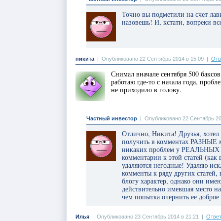
Точно вы подметили на счет лав
назовешь! И, кстати, вопреки 
никита
|
Опубликовано 22 Сентябрь 2014 в 15:09
|
Отв
Снимал вначале сентября 500 бакс
работаю где-то с начала года, пробл
не приходило в голову.
Частный инвестор
|
Опубликовано 22 Сентябрь 20
Отлично, Никита! Друзья, хотел 
получить в комментах РАЗНЫЕ м
никаких проблем у РЕАЛЬНЫХ л
комментарии к этой статей (как
удаляются негодные! Удаляю иск
комменты к ряду других статей,
блогу характер, однако они име
действительно имевшая место н
чем попытка очернить ее добро
Илья
|
Опубликовано 23 Сентябрь 2014 в 21:21
|
Ответ