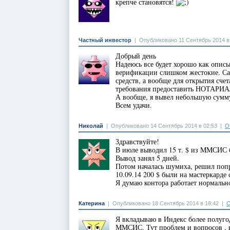
крепче становятся!
Частный инвестор
|
Опубликовано 11 Сентябрь 2014 в
Добрый день
Надеюсь все будет хорошо как описыв
верификации слишком жестокие. Са
средств, а вообще для открытия счет
требования предоставить НОТАРИАЛ
А вообще, я вывел небольшую сумму
Всем удачи.
Николай
|
Опубликовано 14 Сентябрь 2014 в 02:53
|
О
Здравствуйте!
В июле выводил 15 т. $ из MMСИС 
Вывод занял 5 дней.
Потом началась шумиха, решил попро
10.09.14 200 $ были на мастеркарде 
Я думаю контора работает нормально
Катерина
|
Опубликовано 18 Сентябрь 2014 в 18:42
|
О
Я вкладываю в Индекс более полугод
ММСИС. Тут проблем и вопросов , в