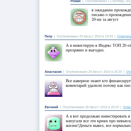
Роман
|
Опубликовано 1 Сентябрь 2014
в ожидании прохожден
письмо о прохождении
20-ки за август
Петр
|
Опубликовано 29 Август 2014 в 19:43
|
Ответит
А я инвестирую в Индекс ТОП 20 от
прозрачно и выгодно.
Анастасия
|
Опубликовано 29 Август 2014 в 20:20
|
От
Все наверное знают кто финансиру
коментарий удалили потому как пис
Евгений
|
Опубликовано 29 Август 2014 в 20:23
|
Отве
А я вот продолжаю инвестировать в
напугали все эти крики про невыпла
жизни!Деньги вывел, все нормальн