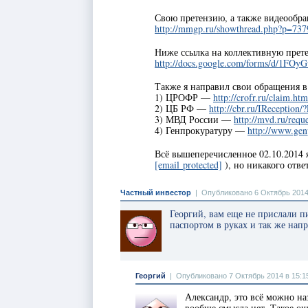
Свою претензию, а также видеооб
http://mmgp.ru/showthread.php?p=73
Ниже ссылка на коллективную прете
http://docs.google.com/forms/d/
Также я направил свои обращения в
1) ЦРОФР —
http://crofr.ru/claim.htm
2) ЦБ РФ —
http://cbr.ru/IReception/?
3) МВД России —
http://mvd.ru/requ
4) Генпрокуратуру —
http://www.genp
Всё вышеперечисленное 02.10.2014 я
[email protected]
), но никакого отве
Частный инвестор
|
Опубликовано 6 Октябрь 2014
Георгий, вам еще не прислали
паспортом в руках и так же нап
Георгий
|
Опубликовано 7 Октябрь 2014 в 15:1
Александр, это всё можно на
вообще смысла нет. Такое о