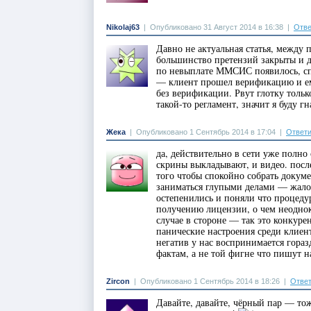
Nikolaj63
|
Опубликовано 31 Август 2014 в 16:38
|
Отве
Давно не актуальная статья, между
большинство претензий закрыты и 
по невыплате ММСИС появилось, сп
— клиент прошел верификацию и ем
без верификации. Рвут глотку тольк
такой-то регламент, значит я буду г
Жека
|
Опубликовано 1 Сентябрь 2014 в 17:04
|
Ответи
да, действительно в сети уже полн
скрины выкладывают, и видео. посл
того чтобы спокойно собрать докуме
заниматься глупыми делами — жалов
остепенились и поняли что процедур
получению лицензии, о чем неоднокр
случае в стороне — так это конкуре
панические настроения среди клиен
негатив у нас воспринимается гораз
фактам, а не той фигне что пишут 
Zircon
|
Опубликовано 1 Сентябрь 2014 в 18:26
|
Ответ
Давайте, давайте, чёрный пар — тож