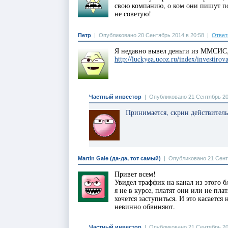
свою компанию, о ком они пишут п
не советую!
Петр
|
Опубликовано 20 Сентябрь 2014 в 20:58
|
Ответ
Я недавно вывел деньги из ММСИС, 
http://luckyea.ucoz.ru/index/investir
Частный инвестор
|
Опубликовано 21 Сентябрь 20
Принимается, скрин действитель
Martin Gale (да-да, тот самый)
|
Опубликовано 21 Сент
Привет всем!
Увидел траффик на канал из этого 
я не в курсе, платят они или не пла
хочется заступиться. И это касаетс
невинно обвиняют.
Частный инвестор
|
Опубликовано 21 Сентябрь 20