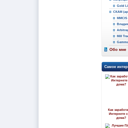
Gold L
СКАМ (ар
MMCIS 
Владим
Arbitra
Mill Tr
Gamma 
Обо мне
Самое интер
Как заработа
Интернете 
дома?