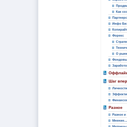
Продви
Как со
Партнер
Инфо Би
Копирай
Форекс
Страте
Технич
О рынк
Фондовы
Заработо
Оффлайн
Шаг впе
Личностн
Эффекти
Финансов
Разное
Разное и
Мнение
Матрицы