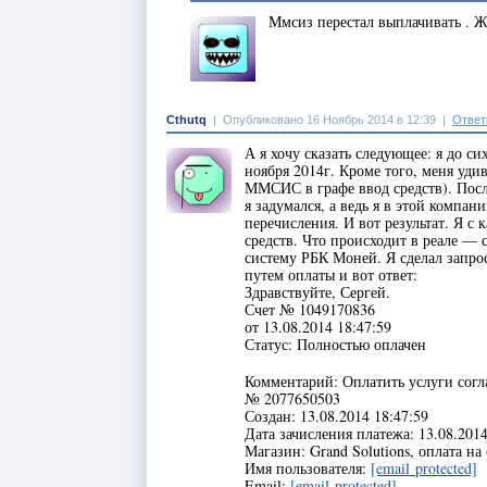
Ммсиз перестал выплачивать . Ж
Cthutq
|
Опубликовано 16 Ноябрь 2014 в 12:39
|
Ответ
А я хочу сказать следующее: я до си
ноября 2014г. Кроме того, меня уди
ММСИС в графе ввод средств). Посл
я задумался, а ведь я в этой компа
перечисления. И вот результат. Я 
средств. Что происходит в реале —
систему РБК Моней. Я сделал запр
путем оплаты и вот ответ:
Здравствуйте, Сергей.
Счет № 1049170836
от 13.08.2014 18:47:59
Статус: Полностью оплачен
Комментарий: Оплатить услуги согл
№ 2077650503
Создан: 13.08.2014 18:47:59
Дата зачисления платежа: 13.08.2014
Магазин: Grand Solutions, оплата на
Имя пользователя:
[email protected]
Email:
[email protected]