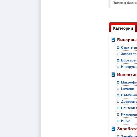
Категории
Бинарны
Стратеги
Живая то
Брокеры
Инструм
Инвести
Микрофи
Leveron
ПАММ-ин
Доверите
Пантеон 
Инновац
Иные
Заработо
Заработо