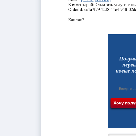
Комментарий: Оплатить услуги согл
OrderId: cc1a7f79-22f8-11e4-94ff-02
Как так?
Получ
перв
новые п