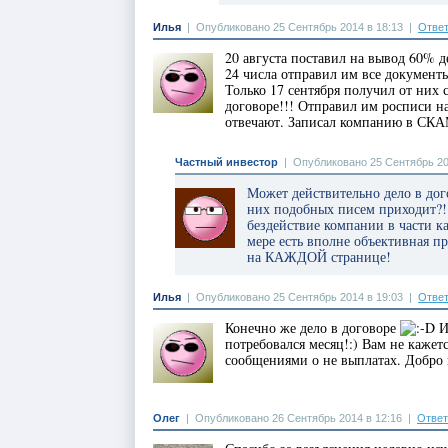
Илья
|
Опубликовано 25 Сентябрь 2014 в 18:13
|
Ответ
20 августа поставил на вывод 60% д
24 числа отправил им все документ
Только 17 сентября получил от них с
договоре!!! Отправил им росписи на
отвечают. Записал компанию в СКА
Частный инвестор
|
Опубликовано 25 Сентябрь 20
Может действительно дело в дого
них подобных писем приходит?! 
бездействие компании в части к
мере есть вполне объективная п
на КАЖДОЙ странице!
Илья
|
Опубликовано 25 Сентябрь 2014 в 19:03
|
Ответ
Конечно же дело в договоре
И
потребовался месяц!:) Вам не каже
сообщениями о не выплатах. Добро п
Олег
|
Опубликовано 26 Сентябрь 2014 в 12:16
|
Ответ