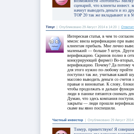
возможности «потопить» Милку 
сценарий, что клиенты инвест. 
начнут выводить деньги и из др
TOP 20 так же вкладывают и в М
Timyr
|
Опубликовано 29 Август 2014 в 14:20
|
Ответит
Интересная статья, в чем то согласен
ммсис ввела верификацию при вывод
клиентам прибыль. Мне лично вывел
маленький — больше 5 штук. Другие
верификацию. Скринов полно в сети
конкурирующей фирме)) Во-вторых,
верификацию. Почему? Да потому ч
для этого нужно по-любому пройти 
поступил так же, учитывая какой шу
массово выводить деньги со счетов 
правые и виноватые. К слову, блоки
чтобы продолжать и дальше функцио
люди в панике пятаются снимать ден
Думаю, что здесь компания поступи
закрыты — люди прошли верификаци
скаме вы явно поспешили.
Частный инвестор
|
Опубликовано 29 Август 2014 
Тимур, приветствую! Я совершен
возможно два варианта развития