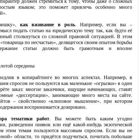
ирайтер должен стремиться к тому, чтобы даже о сложных
простым языком; это поможет привлечь особенно много
й».
как вживание в роль
фишку»,
. Например, если вы –
мысл подать статью на юридическую тему так, как будто её
нный столкнуться со сложной правовой ситуацией. В этом
т «товарища по несчастью», делящегося своим опытом борьбы
одержание статьи должно быть грамотным и вполне
едлив в копирайтинге во многих аспектах. Например, в
ьшим спросом не пользуются как маленькие «огрызки» в один
ерёте заказ: многие заказчики, ищущие начинающих, ставят
ромные «диссертации», занимающие много места на сайте.
йтов – свойственно «клиповое мышление», при котором
содержания воспринимается дозировано.
ора тематики работ
. Вы можете быть каким угодно
ии, разведении пиявок или ещё какой-нибудь экзотической
сем этим темам пользуются массовым спросом. Если вы не
нной» области, то придётся подучиться, почитать побольше