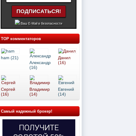
Ваш E-Mail в безопасности
TOP комментаторов
ham (21)
Данил
Александр
(16)
(16)
Сергей
Владимир
Евгений
(16)
(14)
(14)
Самый надежный брокер!