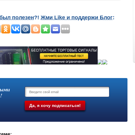
был полезен
?!
Жми Like и поддержи Блог
:
выми
!
теме: