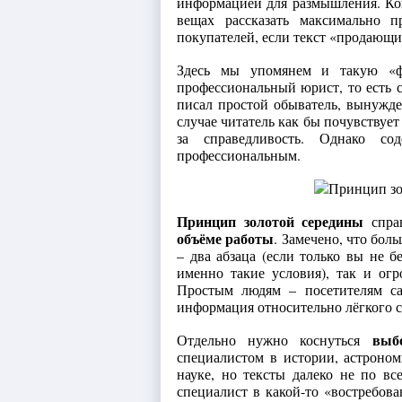
информацией для размышления. Коп
вещах рассказать максимально 
покупателей, если текст «продающи
Здесь мы упомянем и такую «
профессиональный юрист, то есть с
писал простой обыватель, вынужде
случае читатель как бы почувствуе
за справедливость. Однако с
профессиональным.
Принцип золотой середины
справ
объёме работы
. Замечено, что бол
– два абзаца (если только вы не б
именно такие условия), так и ог
Простым людям – посетителям са
информация относительно лёгкого 
выб
Отдельно нужно коснуться
специалистом в истории, астроном
науке, но тексты далеко не по в
специалист в какой-то «востребова