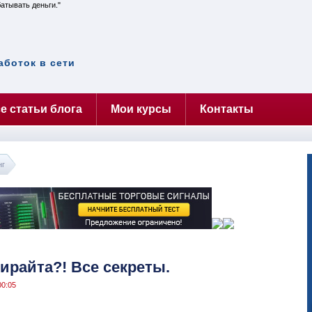
батывать деньги.
аботок в сети
е статьи блога
Мои курсы
Контакты
нг
пирайта?! Все секреты.
00:05