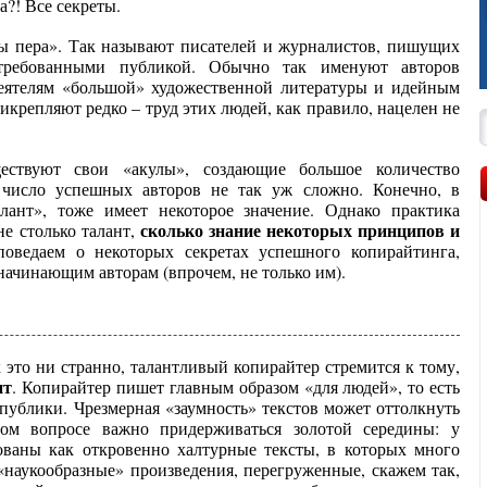
 пера». Так называют писателей и журналистов, пишущих
требованными публикой. Обычно так именуют авторов
деятелям «большой» художественной литературы и идейным
икрепляют редко – труд этих людей, как правило, нацелен не
ствуют свои «акулы», создающие большое количество
в число успешных авторов не так уж сложно. Конечно, в
алант», тоже имеет некоторое значение. Однако практика
сколько знание некоторых принципов и
не столько талант,
оведаем о некоторых секретах успешного копирайтинга,
начинающим авторам (впрочем, не только им).
 это ни странно, талантливый копирайтер стремится к тому,
нт
. Копирайтер пишет главным образом «для людей», то есть
публики. Чрезмерная «заумность» текстов может оттолкнуть
том вопросе важно придерживаться золотой середины: у
ованы как откровенно халтурные тексты, в которых много
«наукообразные» произведения, перегруженные, скажем так,