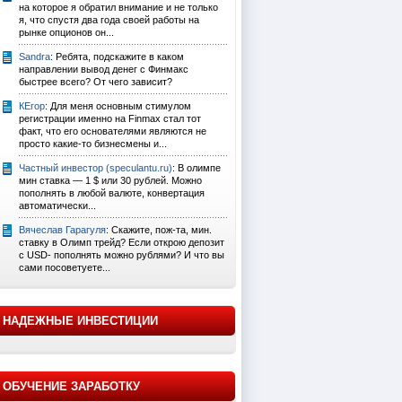
на которое я обратил внимание и не только
я, что спустя два года своей работы на
рынке опционов он...
Sandra
: Ребята, подскажите в каком
направлении вывод денег с Финмакс
быстрее всего? От чего зависит?
КЕгор
: Для меня основным стимулом
регистрации именно на Finmax стал тот
факт, что его основателями являются не
просто какие-то бизнесмены и...
Частный инвестор (speculantu.ru)
: В олимпе
мин ставка — 1 $ или 30 рублей. Можно
пополнять в любой валюте, конвертация
автоматически...
Вячеслав Гарагуля
: Скажите, пож-та, мин.
ставку в Олимп трейд? Если открою депозит
с USD- пополнять можно рублями? И что вы
сами посоветуете...
НАДЕЖНЫЕ ИНВЕСТИЦИИ
ОБУЧЕНИЕ ЗАРАБОТКУ