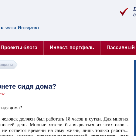
П
д
в сети Интернет
Проекты блога
Инвест. портфель
Пассивный
опционы
рнете сидя дома?
:32
, человек должен был работать 18 часов в сутки. Для многих
по сей день. Многие хотели бы вырваться из этих оков -
 не остается времени на саму жизнь, лишь только работа...
интересует, как
инам многих интернет-пользователей