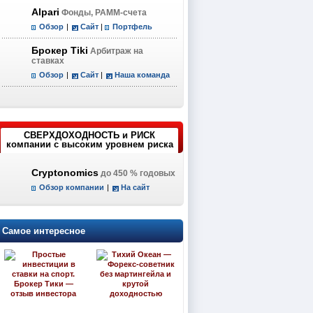
Alpari
Фонды, PAMM-счета
Обзор
|
Сайт
|
Портфель
Брокер Tiki
Арбитраж на
ставках
Обзор
|
Сайт
|
Наша команда
СВЕРХДОХОДНОСТЬ и РИСК
компании с высоким уровнем риска
Cryptonomics
до 450 % годовых
Обзор компании
|
На сайт
Самое интересное