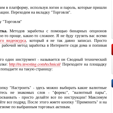
им в платформу, используя логин и пароль, которые пришли
рации. Переходим на вкладку "Торговля".
тка.
Методов заработка с помощью бинарных опционов
ие-то проще, какие-то сложнее. Я не буду грузить вас всеми
ого видеокурса
, который я не так давно записал. Просто
 рабочий метод заработка в Интернете сидя дома и попивая
его один инструмент - называется он Сводный технический
ылке:
http://ru.investing.com/technical/
Переходите на площадку
и попадаете на такую страницу:
опку "Настроить" - здесь можно выбирать какие валютные
тесь не знакомых слов - "форекс", "валютный пары",
 осваивать - просто делайте все по инструкции! Максимум
йте все подряд. После этого жмете кнопку "Применить" и на
резюме по выбранным торговых активам.