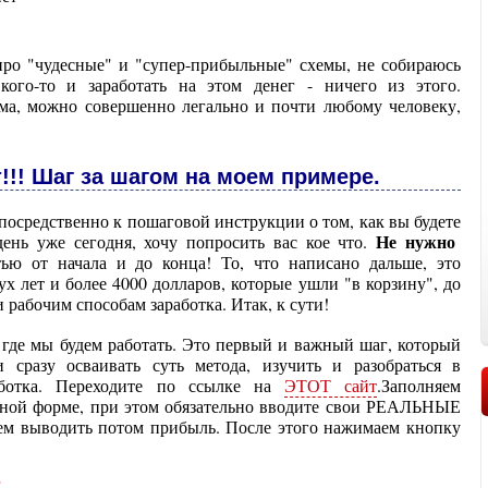
про "чудесные" и "супер-прибыльные" схемы, не собираюсь
кого-то и заработать на этом денег - ничего из этого.
ома, можно совершенно легально и почти любому человеку,
т!!! Шаг за шагом на моем примере.
посредственно к пошаговой инструкции о том, как вы будете
Не нужно
день уже сегодня, хочу попросить вас кое что.
ю от начала и до конца! То, что написано дальше, это
ух лет и более 4000 долларов, которые ушли "в корзину", до
и рабочим способам заработка. Итак, к сути!
, где мы будем работать. Это первый и важный шаг, который
 сразу осваивать суть метода, изучить и разобраться в
аботка. Переходите по ссылке на
ЭТОТ сайт
.Заполняем
нной форме, при этом обязательно вводите свои РЕАЛЬНЫЕ
ем выводить потом прибыль. После этого нажимаем кнопку