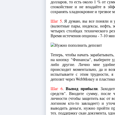
долларов, то есть около 1 % от су
спокойствие и не впадайте в эй
сохранять хладнокровие и трезвое 
Шаг 5
. Я думаю, вы все поняли и 
(валютные пары, индексы, нефть, з
четырех столбцах технического ре
Время истечения опциона - 7-10 ми
Теперь, чтобы начать зарабатыват
на кнопку "Финансы", выберите у
либо другие. Лично мне удобне
происходит моментально, да и возв
испытываете с этим трудности, я
депозит через WebMoney и пластико
Вывод прибыли
Шаг 6
.
. Заходи
средств". Вводите сумму, после 
личности (чтобы защитить вас от 
логином кто-то завладеет) и уто
выводить деньги, нужно пройти пр
тех. поддержку скан документа, удо