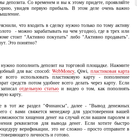
ммы депозита. Со временем и вы к этому придете, проявляйте
форию, увидев первую прибыль. В этом деле очень важно
мышление.
уяснили, что входить в сделку нужно только по тому активу
олото - можно зарабатывать на чем угодно), где в трех или
зюме стоит "Активно покупать" либо "Активно продавать".
нут. Это понятно?
ь, нужно пополнить депозит на торговой площадке. Нажмите
добный для вас способ:
WebMoney
, Qiwi,
пластиковая карта
е всего использовать пластиковую карту - пополнение
рат средств потом удобнее всего делать через карту. Если
 записал
отдельную статью
и видео о том, как пополнять
вую карту.
те в тот же раздел "Финансы", далее - "Вывод денежных
чего с вами свяжется менеджер для удостоверения вашей
возможности хищения денег на случай если вашим паролем и
чнения реквизитов для вывода денег. Если хотите быстро
оцедуру верификации, это не сложно - просто отправите в
стоверяющего личность и готово.