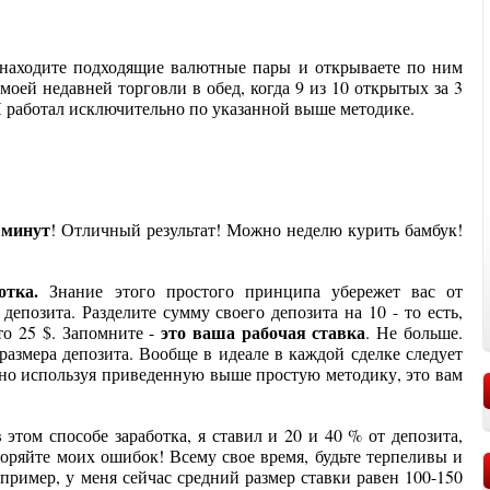
 находите подходящие валютные пары и открываете по ним
оей недавней торговли в обед, когда 9 из 10 открытых за 3
Я работал исключительно по указанной выше методике.
 минут
! Отличный результат! Можно неделю курить бамбук!
ботка.
Знание этого простого принципа убережет вас от
епозита. Разделите сумму своего депозита на 10 - то есть,
это ваша рабочая ставка
то 25 $. Запомните -
. Не больше.
 размера депозита. Вообще в идеале в каждой сделке следует
, но используя приведенную выше простую методику, это вам
 этом способе заработка, я ставил и 20 и 40 % от депозита,
торяйте моих ошибок! Всему свое время, будьте терпеливы и
апример, у меня сейчас средний размер ставки равен 100-150