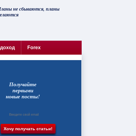
ланы не сбываются, планы
елаются
 доход
Forex
Получайте
первыми
новые посты!