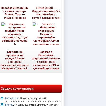
Простые инвестиции
Тихий Океан —
в ставки на спорт.
Форекс-советник без
Брокер Тики —
мартингейла и
отзыв инвестора
крутой доходностью
Как жить на
Завязал с
проценты от
бинарными
вклада? Какие
опционами! Немного
источники
откровений о
пассивного дохода в
«лоховодах», CPA и
Интернете? Часть 1.
дальнейших планах
Свежие комментарии
Ali Express
: Жалко что не успел(((
Виктор
: Главное качество брокера Финмакс,