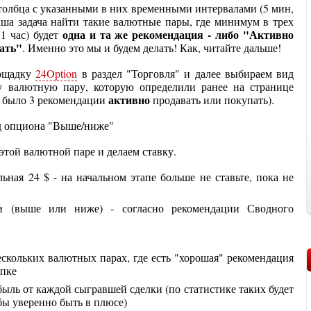
 столбца с указанными в них временными интервалами (5 мин,
наша задача найти такие валютные пары, где минимум в трех
одна и та же рекомендация - либо "Активно
1 час) будет
ать"
. Именно это мы и будем делать! Как, читайте дальше!
ощадку
24Option
в раздел "Торговля" и далее выбираем вид
 валютную пару, которую определили ранее на странице
активно
е было 3 рекомендации
продавать или покупать).
этой валютной паре и делаем ставку.
ная 24 $ - на начальном этапе больше не ставьте, пока не
и (выше или ниже) - согласно рекомендации Сводного
скольких валютных парах, где есть "хорошая" рекомендация
упке
быль от каждой сыгравшей сделки (по статистике таких будет
обы уверенно быть в плюсе)