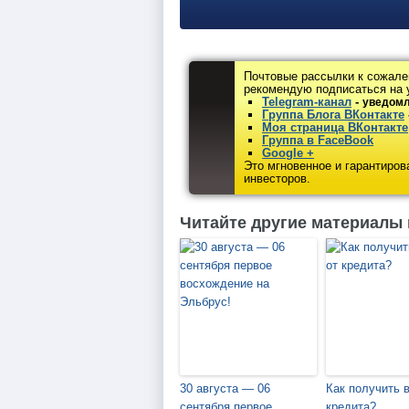
Почтовые рассылки к сожале
рекомендую подписаться на 
Telegram-канал
-
уведомл
Группа Блога ВКонтакте
Моя страница ВКонтакте
Группа в FaceBook
Google +
Это мгновенное и гарантиро
инвесторов.
Читайте другие материалы 
30 августа — 06
Как получить 
сентября первое
кредита?