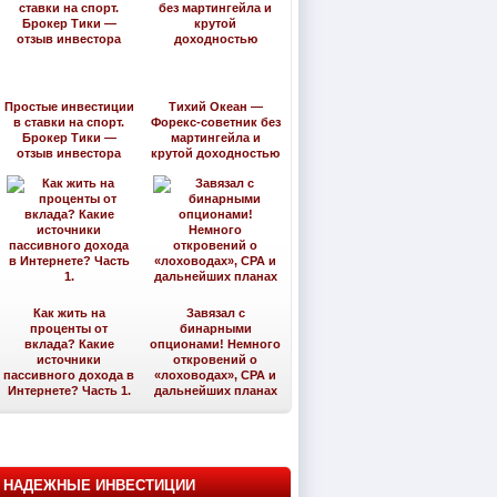
Простые инвестиции
Тихий Океан —
в ставки на спорт.
Форекс-советник без
Брокер Тики —
мартингейла и
отзыв инвестора
крутой доходностью
Как жить на
Завязал с
проценты от
бинарными
вклада? Какие
опционами! Немного
источники
откровений о
пассивного дохода в
«лоховодах», CPA и
Интернете? Часть 1.
дальнейших планах
НАДЕЖНЫЕ ИНВЕСТИЦИИ