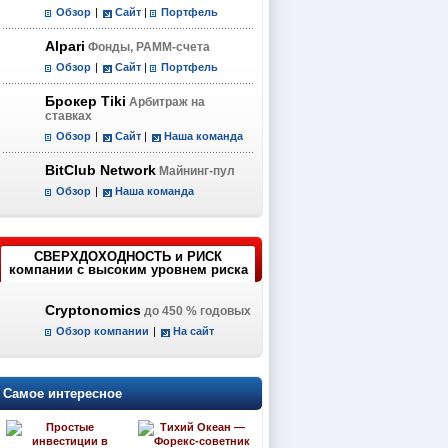
Обзор
|
Сайт
|
Портфель
Alpari
Фонды, PAMM-счета
Обзор
|
Сайт
|
Портфель
Брокер Tiki
Арбитраж на
ставках
Обзор
|
Сайт
|
Наша команда
BitClub Network
Майнинг-пул
Обзор
|
Наша команда
СВЕРХДОХОДНОСТЬ и РИСК
компании с высоким уровнем риска
Cryptonomics
до 450 % годовых
Обзор компании
|
На сайт
Самое интересное