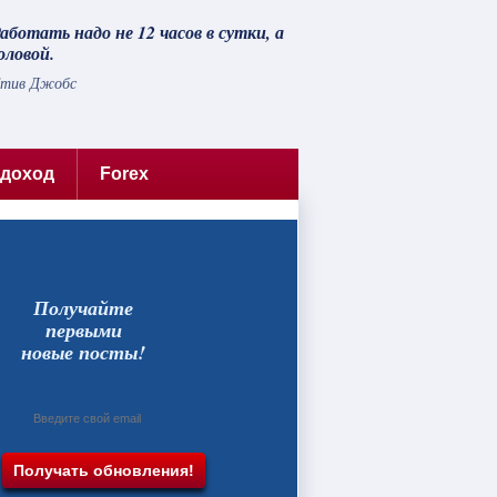
аботать надо не 12 часов в сутки, а
оловой.
тив Джобс
 доход
Forex
Получайте
первыми
новые посты!