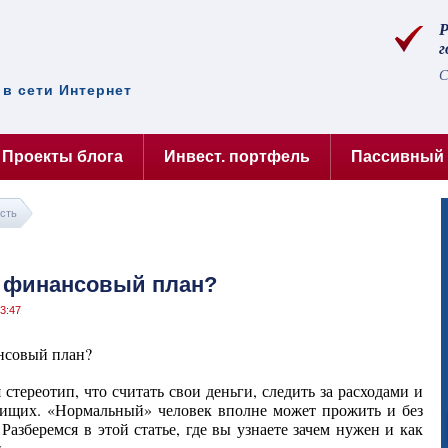
Р
г
С
в сети Интернет
Проекты блога
Инвест. портфель
Пассивный
сть
й финансовый план?
3:47
тереотип, что считать свои деньги, следить за расходами и
нищих. «Нормальный» человек вполне может прожить и без
 Разберемся в этой статье, где вы узнаете зачем нужен и как
.