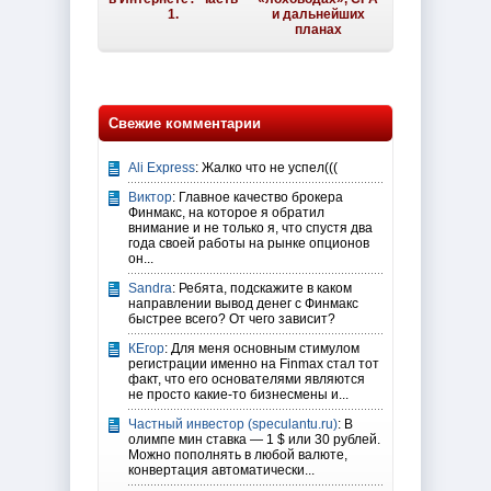
1.
и дальнейших
планах
Свежие комментарии
Ali Express
: Жалко что не успел(((
Виктор
: Главное качество брокера
Финмакс, на которое я обратил
внимание и не только я, что спустя два
года своей работы на рынке опционов
он...
Sandra
: Ребята, подскажите в каком
направлении вывод денег с Финмакс
быстрее всего? От чего зависит?
КЕгор
: Для меня основным стимулом
регистрации именно на Finmax стал тот
факт, что его основателями являются
не просто какие-то бизнесмены и...
Частный инвестор (speculantu.ru)
: В
олимпе мин ставка — 1 $ или 30 рублей.
Можно пополнять в любой валюте,
конвертация автоматически...