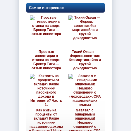
Самое интересное
Простые
Тихий Океан —
инвестиции в
Форекс-советник
ставки на спорт.
без мартингейла и
Брокер Тики —
крутой
отзыв инвестора
доходностью
Как жить на
Завязал с
проценты от
бинарными
вклада? Какие
опционами!
источники
Немного
пассивного дохода
откровений о
в Интернете? Часть
«лоховодах», CPA