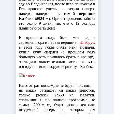
еду во Владикавказ, после чего пешочком в
Геландонское ущелье, а оттуда наверх,
к самой вершине
наверх, наверх -
Казбека (5034 м)
. Ориентировочно займет
это около 9 дней, так что с 12 октября
планирую быть дома.
В прошлом году, была моя первая
серьезная гора и первая вершина -
Эльбрус
,
в этом году горы опять меня позвали,
купил кучу снаряги (в прошлом году
большую часть пришлось брать в аренду),
часть дали знакомые альпинисты погонять,
и я иду на свою вторую вершину - Казбек.
На этот раз восхождение будет "чистым" -
ни каких ратраков, ни какиз приютов,
только рюкзак 25-30 кг, палатки,
спальники и по полной программе, до
самых 4200 м, где будет расположен наш
штурмовой лагерь, на котором нам