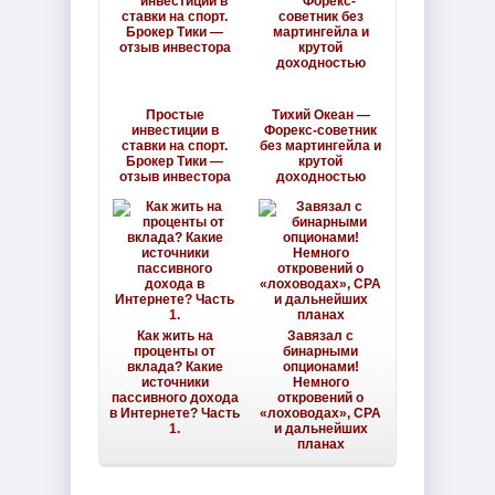
Простые
Тихий Океан —
инвестиции в
Форекс-советник
ставки на спорт.
без мартингейла и
Брокер Тики —
крутой
отзыв инвестора
доходностью
Как жить на
Завязал с
проценты от
бинарными
вклада? Какие
опционами!
источники
Немного
пассивного дохода
откровений о
в Интернете? Часть
«лоховодах», CPA
1.
и дальнейших
планах