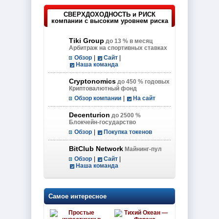
СВЕРХДОХОДНОСТЬ и РИСК
компании с высоким уровнем риска
Tiki Group
до 13 % в месяц
Арбитраж на спортивных ставках
Обзор
|
Сайт
|
Наша команда
Cryptonomics
до 450 % годовых
Криптовалютный фонд
Обзор компании
|
На сайт
Decenturion
до 2500 %
Блокчейн-государство
Обзор
|
Покупка токенов
BitClub Network
Майнинг-пул
Обзор
|
Сайт
|
Наша команда
Самое интересное