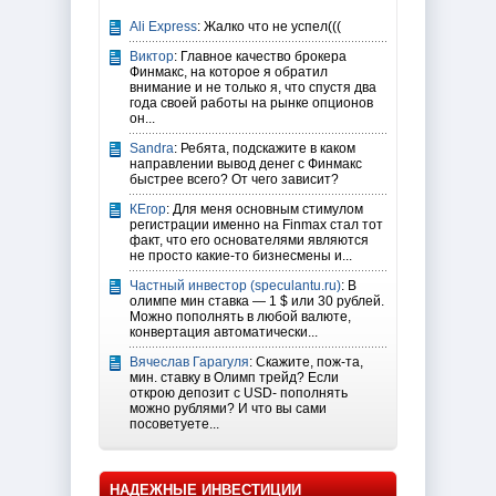
Ali Express
: Жалко что не успел(((
Виктор
: Главное качество брокера
Финмакс, на которое я обратил
внимание и не только я, что спустя два
года своей работы на рынке опционов
он...
Sandra
: Ребята, подскажите в каком
направлении вывод денег с Финмакс
быстрее всего? От чего зависит?
КЕгор
: Для меня основным стимулом
регистрации именно на Finmax стал тот
факт, что его основателями являются
не просто какие-то бизнесмены и...
Частный инвестор (speculantu.ru)
: В
олимпе мин ставка — 1 $ или 30 рублей.
Можно пополнять в любой валюте,
конвертация автоматически...
Вячеслав Гарагуля
: Скажите, пож-та,
мин. ставку в Олимп трейд? Если
открою депозит с USD- пополнять
можно рублями? И что вы сами
посоветуете...
НАДЕЖНЫЕ ИНВЕСТИЦИИ