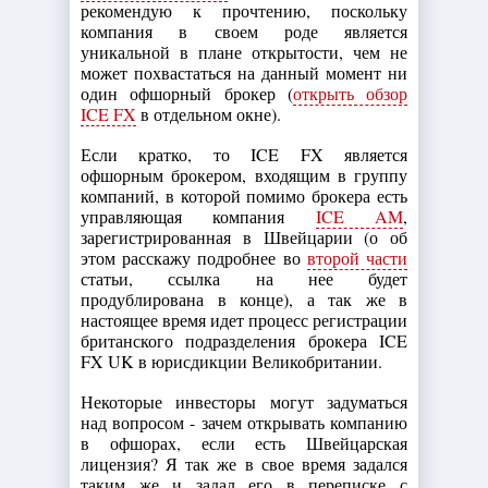
рекомендую к прочтению, поскольку
компания в своем роде является
уникальной в плане открытости, чем не
может похвастаться на данный момент ни
один офшорный брокер (
открыть обзор
ICE FX
в отдельном окне).
Если кратко, то ICE FX является
офшорным брокером, входящим в группу
компаний, в которой помимо брокера есть
управляющая компания
ICE AM
,
зарегистрированная в Швейцарии (о об
этом расскажу подробнее во
второй части
статьи, ссылка на нее будет
продублирована в конце), а так же в
настоящее время идет процесс регистрации
британского подразделения брокера ICE
FX UK в юрисдикции Великобритании.
Некоторые инвесторы могут задуматься
над вопросом - зачем открывать компанию
в офшорах, если есть Швейцарская
лицензия? Я так же в свое время задался
таким же и задал его в переписке с