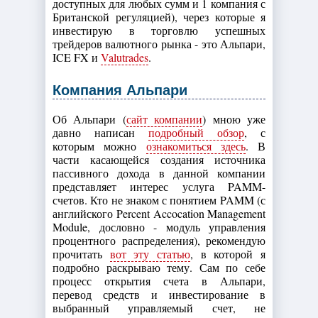
доступных для любых сумм и 1 компания с
Британской регуляцией), через которые я
инвестирую в торговлю успешных
трейдеров валютного рынка - это Альпари,
ICE FX и
Valutrades
.
Компания Альпари
Об Альпари (
сайт компании
) мною уже
давно написан
подробный обзор
, с
которым можно
ознакомиться здесь
. В
части касающейся создания источника
пассивного дохода в данной компании
представляет интерес услуга PAMM-
счетов. Кто не знаком с понятием PAMM (с
английского Percent Accocation Management
Module, дословно - модуль управления
процентного распределения), рекомендую
прочитать
вот эту статью
, в которой я
подробно раскрываю тему. Сам по себе
процесс открытия счета в Альпари,
перевод средств и инвестирование в
выбранный управляемый счет, не