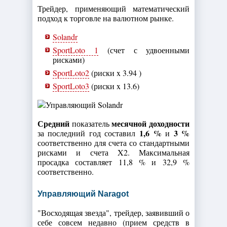
Трейдер, применяющий математический
подход к торговле на валютном рынке.
Solandr
SportLoto 1
(счет с удвоенными
рисками)
SportLoto2
(риски x 3.94 )
SportLoto3
(риски x 13.6)
Средний
месячной доходности
показатель
1,6
%
3 %
за последний год составил
и
соответственно для счета со стандартными
рисками и счета X2. Максимальная
просадка составляет 11,8 % и 32,9 %
соответственно.
Управляющий Naragot
"Восходящая звезда", трейдер, заявивший о
себе совсем недавно (прием средств в