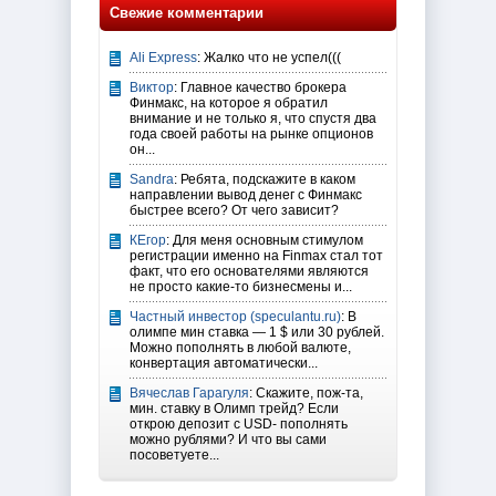
Свежие комментарии
Ali Express
: Жалко что не успел(((
Виктор
: Главное качество брокера
Финмакс, на которое я обратил
внимание и не только я, что спустя два
года своей работы на рынке опционов
он...
Sandra
: Ребята, подскажите в каком
направлении вывод денег с Финмакс
быстрее всего? От чего зависит?
КЕгор
: Для меня основным стимулом
регистрации именно на Finmax стал тот
факт, что его основателями являются
не просто какие-то бизнесмены и...
Частный инвестор (speculantu.ru)
: В
олимпе мин ставка — 1 $ или 30 рублей.
Можно пополнять в любой валюте,
конвертация автоматически...
Вячеслав Гарагуля
: Скажите, пож-та,
мин. ставку в Олимп трейд? Если
открою депозит с USD- пополнять
можно рублями? И что вы сами
посоветуете...