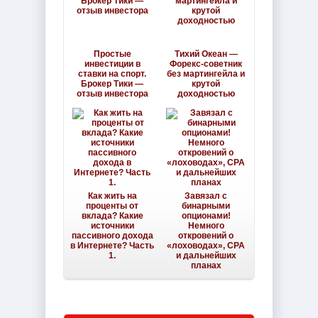
Простые
Тихий Океан —
инвестиции в
Форекс-советник
ставки на спорт.
без мартингейла и
Брокер Тики —
крутой
отзыв инвестора
доходностью
Как жить на
Завязал с
проценты от
бинарными
вклада? Какие
опционами!
источники
Немного
пассивного дохода
откровений о
в Интернете? Часть
«лоховодах», CPA
1.
и дальнейших
планах