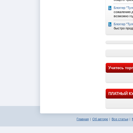
Блоггер "Ту
сожалению д
возможно го
Блоггер "Ту
быстро прод
Учитесь тор
ПЛАТНЫЙ КУР
Главная
Об авторе
Все статьи