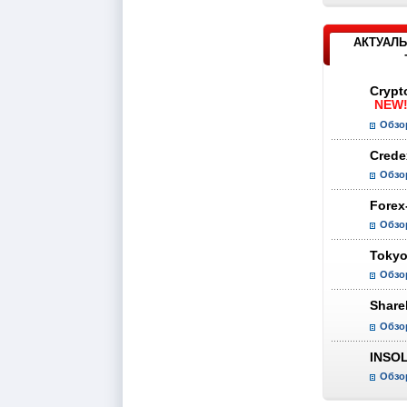
АКТУАЛЬ
Crypt
NEW
Обзо
Crede
Обзо
Forex
Обзо
Tokyo
Обзо
Share
Обзо
INSO
Обзо