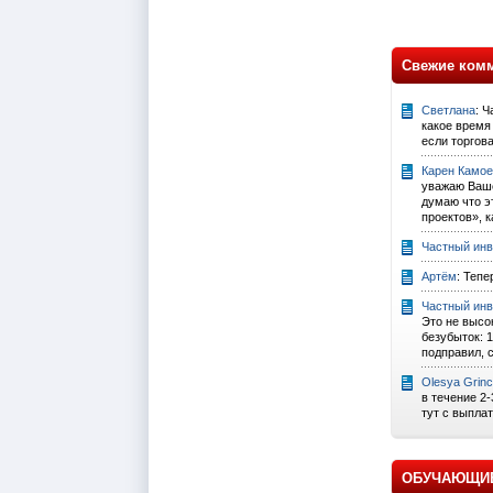
Свежие ком
Светлана
: 
какое время
если торгов
Карен Камо
уважаю Ваше
думаю что э
проектов», ка
Частный инв
Артём
: Тепе
Частный инв
Это не высо
безубыток: 1
подправил, с
Olesya Grin
в течение 2-
тут с выпла
ОБУЧАЮЩИ