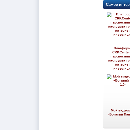
Самое интер
Платфор
CRP.Cente
перспектив
инструмент 
интернет
инвестиц
Мой видеок
«Богатый Папа