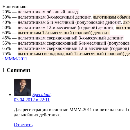
Напоминаю:
20% —
нельготникам обычный вклад.
30% —
нельготникам 3-х-месячный депозит
,
льготникам обычн
40% —
нельготникам 6-и-месячный (полугодовой) депозит
,
льг
50% —
нельготникам 12-и-месячный (годовой) депозит
,
льготн
60% —
льготникам 12-и-месячный (годовой) депозит.
45% —
нельготникам сверхдоходный 3-х-месячный депозит.
55% —
нельготникам сверхдоходный 6-и-месячный (полугодов
65% —
нельготникам сверхдоходный 12-и-месячный (годовой) 
75% —
льготникам сверхдоходный 12-и-месячный (годовой) де
:
МММ-2011
1
Comment
Speculant
:
03.04.2012 в 22:11
Для регистрации в системе МММ-2011 пишите на e-mail 
дальнейших действиях.
Ответить