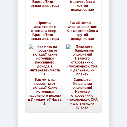
Простые
Тихий Океан —
инвестиции в
Форекс-советник
ставки на спорт.
без мартингейла и
Брокер Тики —
крутой
отзыв инвестора
доходностью
Как жить на
Завязал с
проценты от
бинарными
вклада? Какие
опционами!
источники
Немного
пассивного дохода
откровений о
в Интернете? Часть
«лоховодах», CPA
1.
и дальнейших
планах